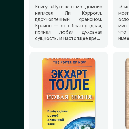
Книгу «Путешествие домой»
«Си
написал Ли Кэрролл,
мо
вдохновленный Крайоном.
осв
Крайон — это благородная,
мист
полная любви духовная
что
сущность. В настоящее время
име
он пребывает на Земле,
для
чтобы помочь людям войти в
При
ту высокую энергию,
прос
которую мы называем «Новой
как
Эрой». Во время сеанса
под
ченнелинга, Крайон
нове
представил историю Майкла
и д
Томаса — рассказ о
под
путешествии человека,
каче
уставшего от земной жизни и
Каж
жаждущего вернуться
нов
«домой», чтобы
при
воссоединиться со своей
раз
духовной семьей. В своем
выя