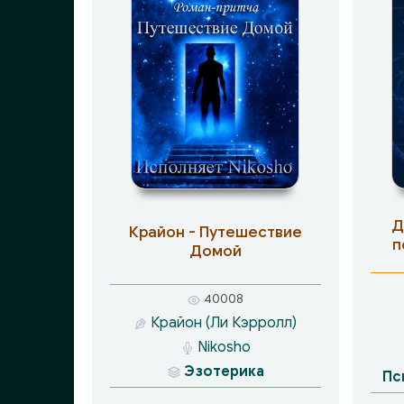
Д
Крайон - Путешествие
п
Домой
40008
Крайон (Ли Кэрролл)
Nikosho
Эзотерика
Пс