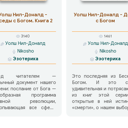
с Богом, эколог
едневной жизни, станет
преступлении и наказа
себе и мистик, и ученый.
Уолш Нил-Доналд -
Уолш Нил-Доналд - 
жизни в высокоразв
 самого начала попрошу
седы с Богом. Книга 2
с Богом
космических цивилизац
 отказаться от всякой
правильном и неправил
едвзятости и с
культурных мифа
овностью воспринимать
3140
1461
культурной этике, д
, о которых пойдет речь
Уолш Нил-Доналд
Уолш Нил-Доналд
духовных партнер
ниге. Всю информацию
Nikosho
Nikosho
природе истинной люб
бходимо применять на
Эзотерика
Эзотерика
пути к блистатель
ктике, иначе пользы от
выражению той нашей ч
будет не больше, чем от
которая знает, 
шей беседы за ужином. А
ред читателем —
Это последняя из Бес
Божественное — это 
 только вам удастся
бычный документ нашего
Богом. И это са
естественное наследие.
ыть свой разум истинной
ени: послание от Бога —
удивительная и потряс
 вещей и избавиться от
еобразная программа
из книг этой сери
дубеждений, в рамки
овной революции,
открытые в ней исти
орых вы привыкли
ерпывающая все сферы
«смерти», о нашем выбо
онять реальность, вы
нания и деятельности
выборе наших бли
зу же увидите плоды
века — от сугубо личной
действительно мо
х усилий, чего я вам и
нетарной. Эта книга
изменить жизнь каждог