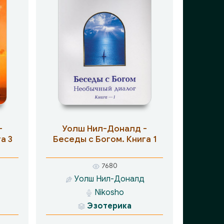
-
Уолш Нил-Доналд -
а 3
Беседы с Богом. Книга 1
7680
Уолш Нил-Доналд
Nikosho
Эзотерика