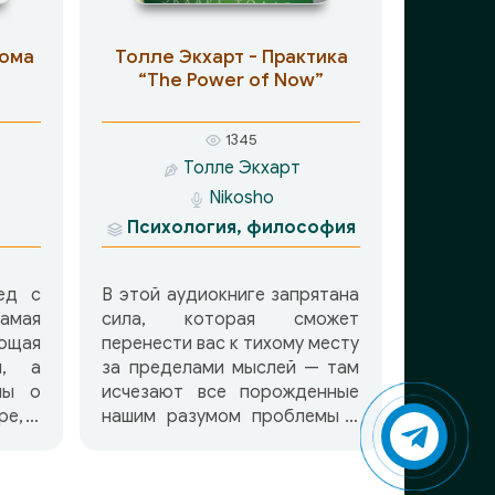
ии,
конкретного и абстрактного,
нии,
видимого и невидимого,
Дома
Толле Экхарт - Практика
итых
истинного и ложного…
“The Power of Now”
иях,
ьном,
х и
1345
уше,
Толле Экхарт
ах,
Nikosho
ви и
Психология, философия
ному
асти,
что
ед с
В этой аудиокниге запрятана
наше
мая
сила, которая сможет
ающая
перенести вас к тихому месту
и, а
за пределами мыслей — там
ны о
исчезают все порожденные
ре, о
нашим разумом проблемы и
зких
человек понимает, что как
гут
самому творить свою жизнь.
о из
Здесь приведено много