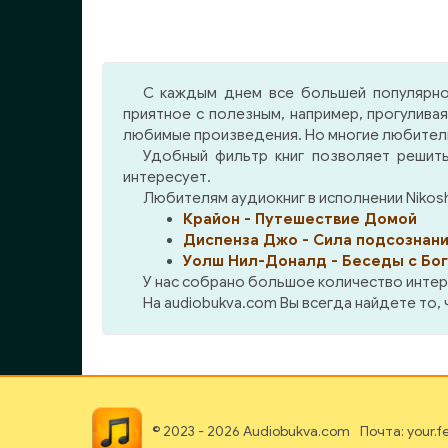
КНИГЕ! Отправьтесь вместе с
жела
бес
уровне. В книге отображены
Майклом Томасом в это
пот
идеи свободы от навязчивых
удивительное путешествие.
зер
мыслей, которая гарантирует
Может быть, оно поможет
весь
счастье и прекращение
С каждым днем все большей популярно
вам вспомнить, куда держите
Он
страданий. Экхарт Толле
приятное с полезным, например, прогулива
путь вы сами.
каж
следует нескольким учениям
любимые произведения. Но многие любители 
лу
восточных стран,
Удобный фильтр книг позволяет решить
при
интерпретируя их по-своему.
интересует.
со
Любителям аудиокниг в исполнении Nikos
са
Крайон - Путешествие Домой
сам
Диспенза Джо - Сила подсознания
до
Уолш Нил-Доналд - Беседы с Бог
пер
У нас собрано большое количество интер
зал
На audiobukva.com Вы всегда найдете то,
дарова
обод
что 
для
«ст
© 2023 - 2026 Audiobukva.com
Почта: your.
осуж