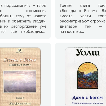
Третья книга трил
ла подсознания» – плод
«Беседы с Богом». Вз
его стремления
вместе, части трил
ободить тему от налета
рассматривают огромне
ики и объяснить людям,
диапазон тем —
 в их распоряжении уже
личностных
ется всё необходимое
взаимоотношений
 жизненных изменений.
природы конеч
шло время, когда мало
реальности и космол
то знать, нужно «знать,
Вселенной — и включа
». Как применять и
себя замечания о жи
страивать под себя
смерти, любви, браке, с
йшие научные концепции
воспитании детей, здор
ревнюю мудрость, чтобы
образовании, эконом
нять свою жизнь на
политике, духовнос
ственно новый уровень?
религии, работе и сред
дый, кто осмыслит
существования, физ
ейшие научные данные о
времени, нравах и трад
роде реальности и
в обществе, проц
решит себе применять
созидания, наших отнош
вленные принципы в