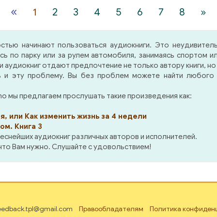
ю.
покоит и тревожит,
нас, убрав из нее самы
«
1
2
3
4
5
6
7
8
»
ому что в ней, как в
сильный страх — с
кале, мы предстаем в
смерти и утраты.
ма неприглядном свете.
стью начинают пользоваться аудиокниги. Это неудивител
а — обращенное к
ясь по парку или за рулем автомобиля, занимаясь спортом
дому требование стать
аудиокниг отдают предпочтение не только автору книги, но
чше, стать выше
 и эту проблему. Вы без проблем можете найти любого и
вычного образа себя,
тканного из
ho мы предлагаем прослушать такие произведения как:
мосожалений и
ооправданий: стать
, или Как изменить жизнь за 4 недели
стойным того
ом. Книга 3
вородства, которое как
еснейших аудиокниг различных авторов и исполнителей.
ог жизни вечной Бог
 что Вам нужно. Слушайте с удовольствием!
л человеку. Эта книга
ряет и утешает, потому
в ней нет традиционного
 мистических озарений
раха Божьего»: не
feedback.tpl@gmail.com
Правообладателям
Политика конфиден
дая человека, каким бы