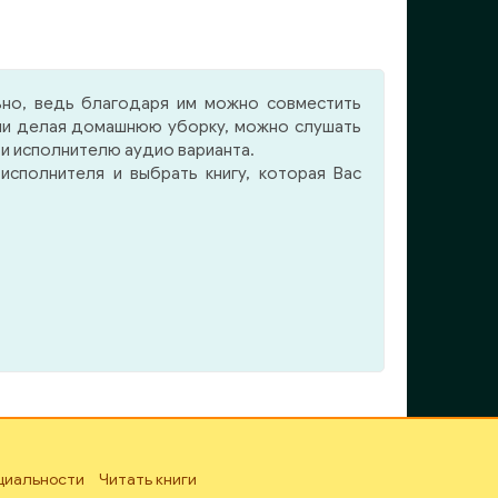
й наш
специальных практик,
трах
подготовлены понятные
ключи, позволяющие открыть
«изящество, свободу,
ьно, ведь благодаря им можно совместить
легкость». Теперь вы просто
 или делая домашнюю уборку, можно слушать
останавливаете мысли и
 и исполнителю аудио варианта.
воспринимаете мир с
сполнителя и выбрать книгу, которая Вас
позиции Сейчас.
циальности
Читать книги