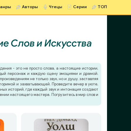
анры
Авторы
Чтецы
Серии
ТОП
е Слов и Искусства
дения - это не просто слова, а настоящие истории,
ждый персонаж и каждую сцену эмоциями и драмой.
роизведениям не только звук, но и душу, заставляя
торимой и захватывающей. Проведите вечер в уюте,
ьных историй, где каждый звук и интонация создают
ении настоящего мастера. Погрузитесь в мир слов и