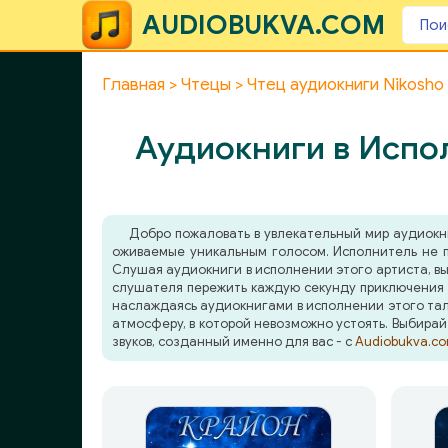
AUDIOBUKVA.COM
Главная
Чтецы
Чтец аудиокниги Nikosho
Аудиокниги в Испо
Добро пожаловать в увлекательный мир аудиок
оживаемые уникальным голосом. Исполнитель не п
Слушая аудиокниги в исполнении этого артиста, вы
слушателя пережить каждую секунду приключения в
наслаждаясь аудиокнигами в исполнении этого тала
атмосферу, в которой невозможно устоять. Выбирай
звуков, созданный именно для вас - с
Audiobukva.c