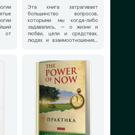
огии
Эта книга затрагивает
ятые
большинство вопросов,
огии
которыми мы когда-либо
йший
задавались, — о жизни и
 от
любви, цели и средствах,
людях и взаимоотношениях,
 до
добре и зле, вине и грехе,
ной
прощении и искуплении, о
огии
тропе к Богу и дороге в ад…
ют в
она обо всем. В ней открыто
зни,
обсуждаются секс, власть,
ексе,
деньги, дети, брак, развод,
овье,
работа, здоровье, что будет
ике,
потом, что было прежде…
ти и
словом, все! В ней говорится
ствах
о войне и мире, о знании и
ике,
незнании, о том, что такое
ициях
давать и что такое брать, о
ессе
радости и печали. В ней
ениях
рассматриваются понятия