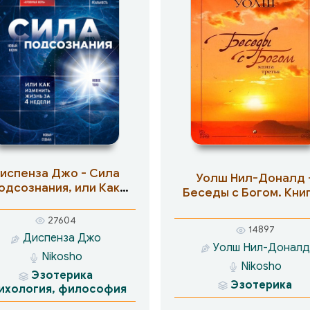
испенза Джо - Сила
Уолш Нил-Доналд 
одсознания, или Как
Беседы с Богом. Книг
изменить жизнь за 4
недели
27604
14897
Диспенза Джо
Уолш Нил-Доналд
Nikosho
Nikosho
Эзотерика
Эзотерика
ихология, философия