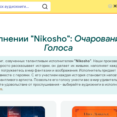
Ж
лнении "Nikosho":
Очаровани
Голоса
ниг, озвученных талантливым исполнителем
"Nikosho"
. Наши произве
росто рассказывает истории, он делает их живыми, наполняет ка
 погружаетесь в мир фантазии и воображения. Исполнитель придает п
месте с героями. С его участием каждая история становится непов
нтливого артиста. Позвольте его голосу унести вас в мир удивител
те удовольствие от прослушивания - выбирайте аудиокниги в исполн
om
.