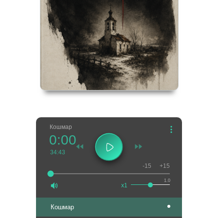
Кошмар
0:00
34:43
-15
+15
1.0
x1
Кошмар