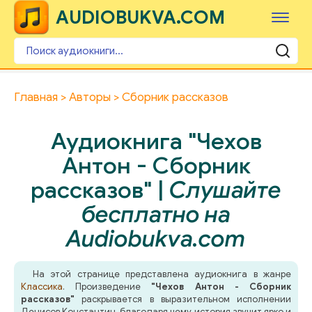
AUDIOBUKVA.COM
Главная
Авторы
Сборник рассказов
Аудиокнига "Чехов
Антон - Сборник
рассказов" |
Слушайте
бесплатно на
Audiobukva.com
На этой странице представлена аудиокнига в жанре
Классика
. Произведение
"Чехов Антон - Сборник
рассказов"
раскрывается в выразительном исполнении
Денисов Константин, благодаря чему история звучит ярко и