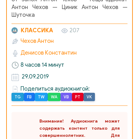
Антон Чехов - Соседи
1..
Антон Чехов — Циник Антон Чехов —
Шуточка
Антон Чехов - Средство от запоя
Чехов Средство от за
КЛАССИКА
207
Антон Чехов - Теща-адвокат
АП Чехов _Теща-адвокат_ 
Чехов Антон
Антон Чехов - Циник
АП Чехов Циник +++
Денисов Константин
Антон Чехов - Шуточка
Шуточка АП Чехов
8 часов 14 минут
29.09.2019
Поделиться аудиокнигой:
TG
FB
TW
WA
VB
PT
VK
Внимание! Аудиокнига может
содержать контент только для
совершеннолетних. Для