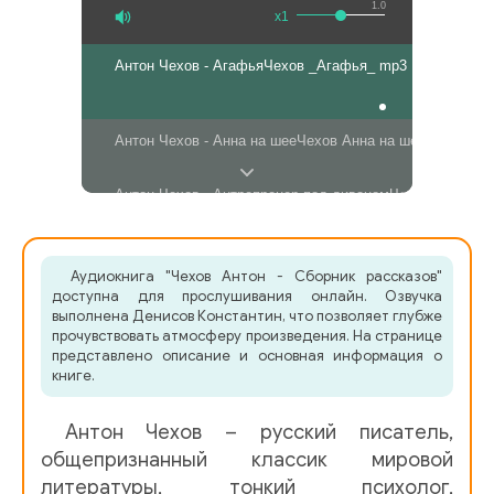
1.0
x1
Антон Чехов - Агафья
Чехов _Агафья_ mp3
Антон Чехов - Анна на шее
Чехов Анна на шее ++++ ++
Антон Чехов - Антрепренер под диваном
Чехов Антрепр
Антон Чехов - Анюта
Чехов Анюта mp3
Аудиокнига "Чехов Антон - Сборник рассказов"
доступна для прослушивания онлайн. Озвучка
Антон Чехов - Аптекарша
АП Чехов Аптекарша +++
выполнена Денисов Константин, что позволяет глубже
прочувствовать атмосферу произведения. На странице
представлено описание и основная информация о
Антон Чехов - Беззаконие
Беззаконие АП Чехов
книге.
Антон Чехов - Блины
АП Чехов Блины +
Антон Чехов – русский писатель,
общепризнанный классик мировой
Антон Чехов - Брак по-расчету
_Брак по расче?ту_
литературы, тонкий психолог,