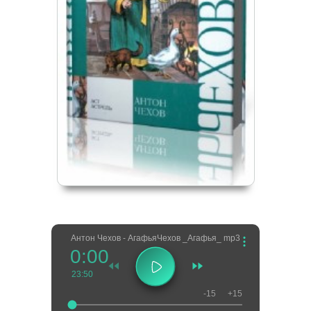
Антон Чехов - Агафья
Чехов _Агафья_ mp3
0:00
23:50
-15
+15