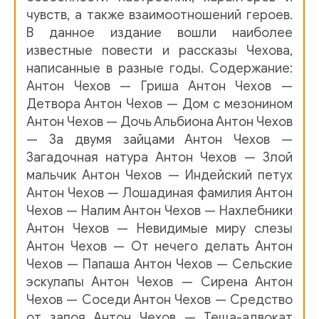
Антон Чехов - Индеи?скии? петух
Индеи?скии? петух (П
чувств, а также взаимоотношений героев.
В данное издание вошли наиболее
Антон Чехов - Лошадиная фамилия
АП Чехов Лошадина
известные повести и рассказы Чехова,
написанные в разные годы. Содержание:
Антон Чехов - Налим
Чехов Налим мр-3
Антон Чехов — Гриша Антон Чехов —
Детвора Антон Чехов — Дом с мезонином
Антон Чехов - Нахлебники
АП Чехов рассказ _Нахлебни
Антон Чехов — Дочь Альбиона Антон Чехов
— За двумя зайцами Антон Чехов —
Антон Чехов - Невидимые миру слезы
Чехов Невидимые
Загадочная натура Антон Чехов — Злой
мальчик Антон Чехов — Индейский петух
Антон Чехов - От нечего делать
АП Чехов От нечего де
Антон Чехов — Лошадиная фамилия Антон
Чехов — Налим Антон Чехов — Нахлебники
Антон Чехов - Папаша
Чехов Папаша (на диск)
Антон Чехов — Невидимые миру слезы
Антон Чехов — От нечего делать Антон
Антон Чехов - Сельские эскулапы
Чехов А_П_ _Сельски
Чехов — Папаша Антон Чехов — Сельские
эскулапы Антон Чехов — Сирена Антон
Антон Чехов - Сирена
_СИРЕНА_
Чехов — Соседи Антон Чехов — Средство
от запоя Антон Чехов — Теща-адвокат