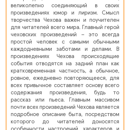
великолепно соединяющий в своих
Антон Чехов - Враги
Враги АП Чехов
произведениях юмор и лиризм. Смысл
творчества Чехова важен и поучителен
Антон Чехов - Глупыи? француз
АП Чехов Глупыи? фра
для читателей всего мира. Главный герой
чеховских произведений – это всегда
Антон Чехов - Гриша
АП Чехов Рассказ _Гриша_mp3
простой человек с самыми обычными
каждодневными заботами и делами. В
Антон Чехов - Детвора
Чехов Детвора ( на диск )
произведениях Чехова происходящие
события отводятся на задний план как
Антон Чехов - Дом с мезонином
Чехов Дом с мезонином
кратковременная частность, а обычное,
ровное, ежедневно повторяющееся, для
Антон Чехов - Дочь Альбиона
АП Чехов _Дочь Альбион
всех привычное составляет основу всего
содержания произведения, будь то
Антон Чехов - Загадочная натура
Классическая проза Ч
рассказ или пьеса. Главным массивом
почти всех произведений Чехова является
Антон Чехов - За двумя заи?цами
АП Чехов Рассказ Че
подробное описание быта, посредством
Антон Чехов - Злои? мальчик
АП Чехов_Злои? мальчик_
которого до читателей доносятся
особенности настроений, характеров и