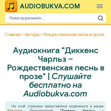
AUDIOBUKVA.COM
Главная
Авторы
Рождественская песнь в прозе
Аудиокнига "Диккенс
Чарльз –
Рождественская песнь в
прозе" |
Слушайте
бесплатно на
Audiobukva.com
На этой странице представлена аудиокнига в жанре
Классика
. Произведение
"Диккенс Чарльз –