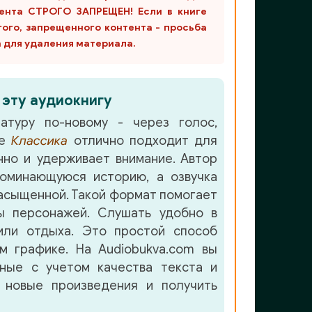
ента СТРОГО ЗАПРЕЩЕН! Если в книге
гого, запрещенного контента - просьба
m для удаления материала.
 эту аудиокнигу
атуру по-новому - через голос,
ре
Классика
отлично подходит для
но и удерживает внимание. Автор
оминающуюся историю, а озвучка
асыщенной. Такой формат помогает
ы персонажей. Слушать удобно в
или отдыха. Это простой способ
м графике. На Audiobukva.com вы
нные с учетом качества текста и
 новые произведения и получить