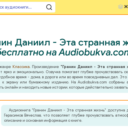
Ж
ин Даниил - Эта странная ж
бесплатно на Audiobukva.co
 жанре
Классика
. Произведение
"Гранин Даниил - Эта странная 
ит ярко и эмоционально. Озвучка помогает глубже прочувствовать с
добное время - дома, в дороге или во время повседневных дел. Это 
 к экрану или бумажному изданию. На Audiobukva.com собраны а
ть онлайн и находить новые истории, которые действительно захват
Аудиокнига "Гранин Даниил - Эта странная жизнь" доступна 
Герасимов Вячеслав, что позволяет глубже прочувствовать атмо
описание и основная информация о книге.