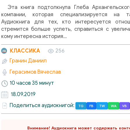
Эта книга подтолкнула Глеба Архангельско
компании, которая специализируется на т
Аудиокнига для тех, кто интересуется отно
стремится больше успеть, справиться с увели
кому интересна история…
КЛАССИКА
256
Гранин Даниил
Герасимов Вячеслав
10 часов 35 минут
18.09.2019
Поделиться аудиокнигой:
TG
FB
TW
WA
VB
Внимание! Аудиокнига может содержать конт