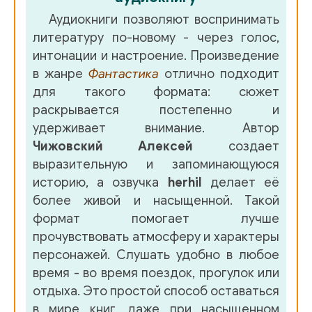
Аудиокниги позволяют воспринимать
38
литературу по-новому - через голос,
39
интонации и настроение. Произведение
в жанре
Фантастика
отлично подходит
40
для такого формата: сюжет
41
раскрывается постепенно и
удерживает внимание. Автор
42
Чижовский Алексей
создает
43
выразительную и запоминающуюся
историю, а озвучка
herhil
делает её
44
более живой и насыщенной. Такой
45
формат помогает лучше
прочувствовать атмосферу и характеры
46
персонажей. Слушать удобно в любое
47
время - во время поездок, прогулок или
отдыха. Это простой способ оставаться
48
в мире книг, даже при насыщенном