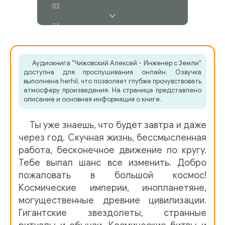
03
04
05
Аудиокнига "Чижовский Алексей - Инженер с Земли"
06
доступна для прослушивания онлайн. Озвучка
выполнена herhil, что позволяет глубже прочувствовать
07
атмосферу произведения. На странице представлено
описание и основная информация о книге.
08
Ты уже знаешь, что будет завтра и даже
09
через год. Скучная жизнь, бессмысленная
10
работа, бесконечное движение по кругу.
Тебе выпал шанс все изменить. Добро
11
пожаловать в большой космос!
12
Космические империи, инопланетяне,
могущественные древние цивилизации.
13
Гигантские звездолеты, странные
14