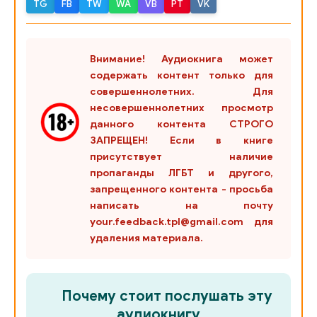
TG
FB
TW
WA
VB
PT
VK
26
27
Внимание! Аудиокнига может
28
содержать контент только для
совершеннолетних. Для
29
несовершеннолетних просмотр
30
данного контента СТРОГО
ЗАПРЕЩЕН! Если в книге
31
присутствует наличие
пропаганды ЛГБТ и другого,
32
запрещенного контента - просьба
33
написать на почту
your.feedback.tpl@gmail.com для
34
удаления материала.
35
36
Почему стоит послушать эту
аудиокнигу
37