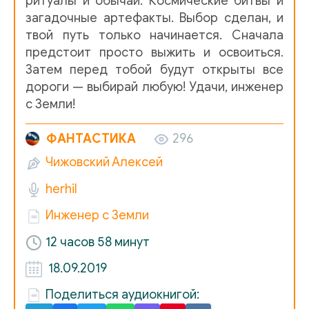
ритуалы и обычаи. Космические битвы и
загадочные артефакты. Выбор сделан, и
15
твой путь только начинается. Сначала
16
предстоит просто выжить и освоиться.
Затем перед тобой будут открыты все
17
дороги — выбирай любую! Удачи, инженер
с Земли!
18
19
ФАНТАСТИКА
296
20
Чижовский Алексей
21
herhil
22
Инженер с Земли
23
12 часов 58 минут
24
18.09.2019
25
Поделиться аудиокнигой: