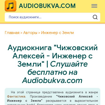
AUDIOBUKVA.COM
Главная
Авторы
Инженер с Земли
Аудиокнига "Чижовский
Алексей - Инженер с
Земли" |
Слушайте
бесплатно на
Audiobukva.com
На этой странице представлена аудиокнига в жанре
Фантастика
. Произведение
"Чижовский Алексей -
Инженер с Земли"
раскрывается в выразительном
исполнении herhil, благодаря чему история звучит ярко и