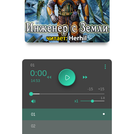
01
0:00
14:53
-15
+15
1.0
x1
01
02