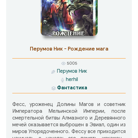
обладание двумя магическими мечами.
Главный герой цикла – Фесс, ведет свою игру,
но неожиданно обнаруживает себя в центре
схватки за Алмазный и Деревянный мечи.
Перумов Ник - Рождение мага
5005
Перумов Ник
herhil
Фантастика
Фесс, уроженец Долины Магов и советник
Императора Мельинской Империи, после
смертельной битвы Алмазного и Деревянного
мечей оказывается выброшен в Эвиал, один из
миров Упорядоченного. Фессу все приходится