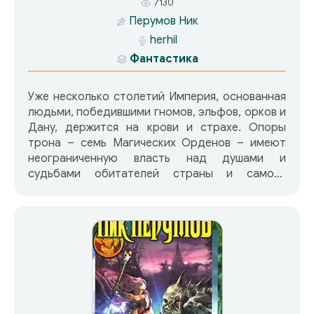
7130
Перумов Ник
herhil
Фантастика
Уже несколько столетий Империя, основанная
людьми, победившими гномов, эльфов, орков и
Дану, держится на крови и страхе. Опоры
трона – семь Магических Орденов – имеют
неограниченную власть над душами и
судьбами обитателей страны и самого
императора. Но близок день мести, день
начала великой битвы, ибо пробудился уже в
глубине Друнгского Леса священный меч
Иммельсторн и все ярче искрится Алмазный
«брат» его Драгнир, освещая тайные пещеры
Подгорного Племени. Второй том первой
книги цикла, действие которого происходит в
Мире Мельина. Множество магических сил,
народов и героев одиночек ведут борьбу за