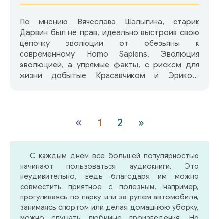
По мнению Вячеслава Шалыгина, старик
Дарвин был не прав, идеально выстроив свою
цепочку эволюции от обезьяны к
современному Homo Sapiens. Эволюция
эволюцией, а упрямые факты, с риском для
жизни добытые Красавчиком и Эриком,
компаньонами необычного сыскного
агентства, доподлинно свидетельствуют:
среди предков многих из нас побывали и
оборотни, и атланты… И те, и другие бережно
«
1
2
»
хранят тайны своих древних цивилизаций и
вмешиваются в дела людей лишь при крайней
необходимости. И вот такой момент настал:
С каждым днем все большей популярностью
опасность угрожает потомкам всех трех
начинают пользоваться аудиокниги. Это
населяющих Землю рас. А значит, у Красавчика
неудивительно, ведь благодаря им можно
и Эрика, и так не страдающих от безделья,
совместить приятное с полезным, например,
появилось много новой работы…
прогуливаясь по парку или за рулем автомобиля,
занимаясь спортом или делая домашнюю уборку,
можно слушать любимые произведения. Но