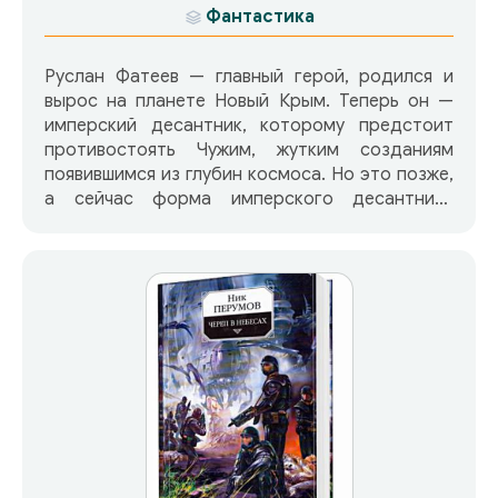
Фантастика
Руслан Фатеев — главный герой, родился и
вырос на планете Новый Крым. Теперь он —
имперский десантник, которому предстоит
противостоять Чужим, жутким созданиям
появившимся из глубин космоса. Но это позже,
а сейчас форма имперского десантника
символикой напоминающая обмундирование
вермахта времен Второй мировой, тяжким
бременем давит на него. В многочисленных
колониях Земли она считается клеймом
оккупанта.