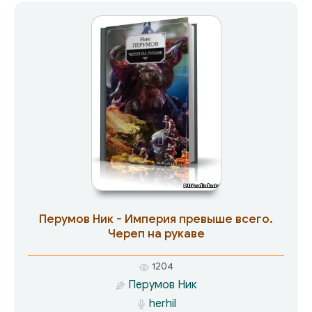
Тьмы, которому на роду написано принести
гибель Эвиалу. Не удалось Фесу найти
пристанища и у светлых эльфов. Приняв бой с
с верными слугами Инквизицией —
воспитанниками замка Бренер и позволив
захватить мага воздуха Джайлза, Фесс в
третий раз нарушает слово некроманта. В
отчайной попытке отомстить Инквизиции Фесс
теряет оставшихся друзей, обретенную
любовь и как никогда близок к Серым
Пределам. Время странствий мага подходит к
концу, наступает время одиночества мага.
Перумов Ник - Империя превыше всего.
Череп на рукаве
1204
Перумов Ник
herhil