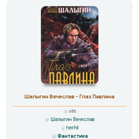
космодесантники. Не минует гражданская
война и родной планеты Руслана — Новый
Крым.
Шалыгин Вячеслав - Глаз Павлина
685
Шалыгин Вячеслав
herhil
Фантастика