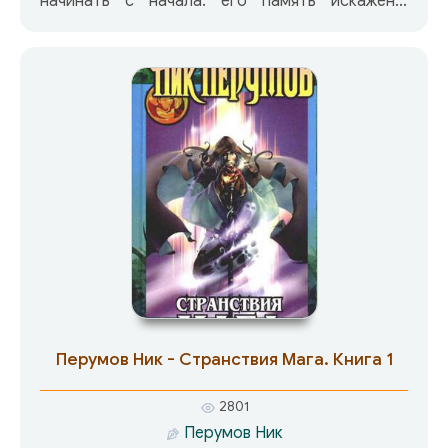
начинать с начала: его память искажена,
магические способности ослаблены
неведомыми силами. Время не ждет:
пророчества сулят новому дому мага скорый и
страшный конец. Но ни Фесс, ни кто иной в
Эвиале не догадывается, что, сами того не
ведая, руку к этому приложили те, кому на
роду написано миры спасать — боевой маг
Клара Хюммель и ее спутники, заблудившиеся
в паутине троп Межреальности.
Перумов Ник - Странствия Мага. Книга 1
2801
Перумов Ник