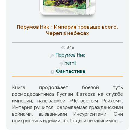
Перумов Ник - Империя превыше всего.
Череп в небесах
846
Перумов Ник
herhil
Фантастика
Книга продолжает боевой путь
космодесантника Руслан Фатеева на службе
империи, называемой «Четвертым Рейхом».
Империя рушится, разрываемая гражданскими
войнами, вызванными Инсургентами. Они
прикрываясь идеями свободы и независимости
один за другим вырывают миры из под власти
империи, на защиту которой становятся