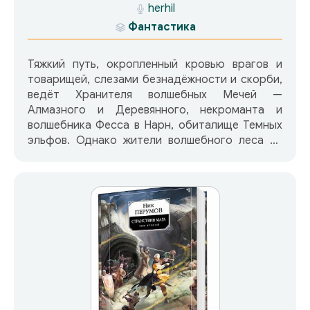
herhil
Фантастика
Тяжкий путь, окропленный кровью врагов и
товарищей, слезами безнадёжности и скорби,
ведёт Хранителя волшебных Мечей —
Алмазного и Деревянного, некроманта и
волшебника Фесса в Нарн, обиталище Темных
эльфов. Однако жители волшебного леса не
дают ему пристанище, предугадывая будущее
черного волшебника, как ставленика тьмы,
которому написано на роду — принести
смерть Эвиалу. Существует единственный
способ проверить достоверность этого
жуткого пророчества, и Фесс соглашается на
него, двигаясь дальше. За ним по пятам
движется погоня Святой Инквизиции, но в душе
жива надежда на чудо.