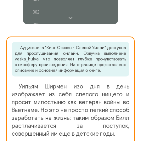
002
003
004
Аудиокнига "Кинг Стивен - Слепой Уилли" доступна
005
для прослушивания онлайн. Озвучка выполнена
vaska_hulya, что позволяет глубже прочувствовать
006
атмосферу произведения. На странице представлено
описание и основная информация о книге.
Уильям Ширмен изо дня в день
изображает из себя слепого нищего и
просит милостыню как ветеран войны во
Вьетнаме. Но это не просто легкий способ
заработать на жизнь: таким образом Билл
расплачивается за поступок,
совершенный им еще в детские годы.