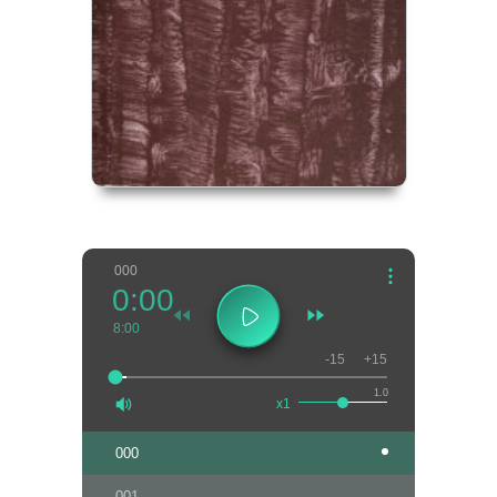
000
0:00
8:00
-15
+15
1.0
x1
000
001