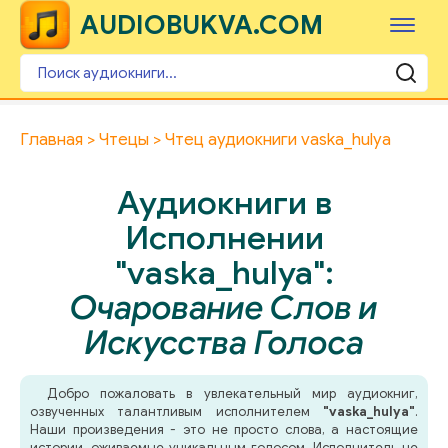
AUDIOBUKVA.COM
Главная
Чтецы
Чтец аудиокниги vaska_hulya
Аудиокниги в
Исполнении
"vaska_hulya":
Очарование Слов и
Искусства Голоса
Добро пожаловать в увлекательный мир аудиокниг,
озвученных талантливым исполнителем
"vaska_hulya"
.
Наши произведения - это не просто слова, а настоящие
истории, оживаемые уникальным голосом. Исполнитель не