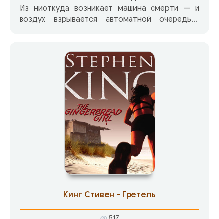
Из ниоткуда возникает машина смерти — и
воздух взрывается автоматной очередью,
выпущенной по детям… В одно мгновение
привычный мир рушится и становится
реальным ВСЕ САМОЕ СТРАШНОЕ — то, что
можно представить, и то, что даже
невозможно вообразить!
Кинг Стивен - Гретель
517