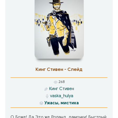
Кинг Стивен - Слейд
268
Кинг Стивен
vaska_hulya
Ужасы, мистика
О Боже! Да Это же Роланд, дамочки! Быстрый,