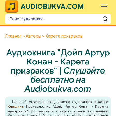
AUDIOBUKVA.COM
Главная
Авторы
Карета призраков
Аудиокнига "Дойл Артур
Конан - Карета
призраков" |
Слушайте
бесплатно на
Audiobukva.com
На этой странице представлена аудиокнига в жанре
Классика
. Произведение
"Дойл Артур Конан - Карета
призраков"
раскрывается в выразительном исполнении
Коваленок Алексей, благодаря чему история звучит ярко и