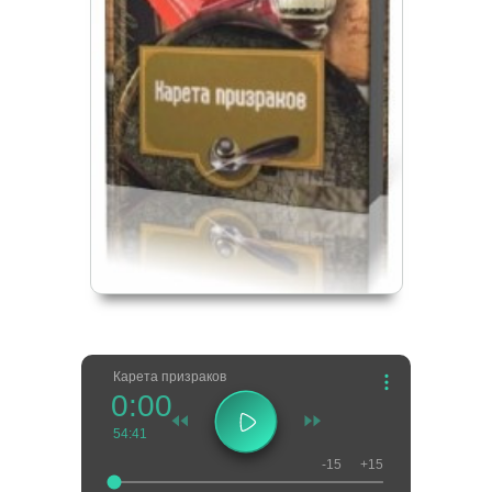
Карета призраков
0:00
54:41
-15
+15