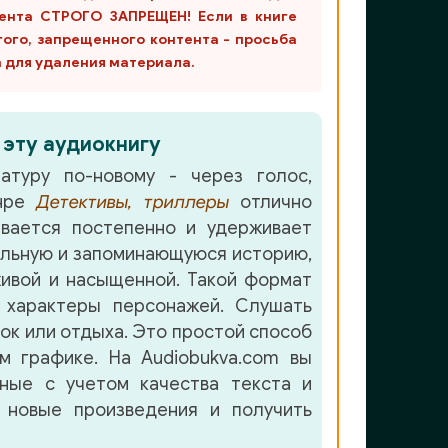
ента СТРОГО ЗАПРЕЩЕН! Если в книге
гого, запрещенного контента - просьба
m для удаления материала.
 эту аудиокнигу
атуру по-новому - через голос,
анре
Детективы, триллеры
отлично
вается постепенно и удерживает
льную и запоминающуюся историю,
ивой и насыщенной. Такой формат
 характеры персонажей. Слушать
лок или отдыха. Это простой способ
м графике. На Audiobukva.com вы
нные с учетом качества текста и
 новые произведения и получить