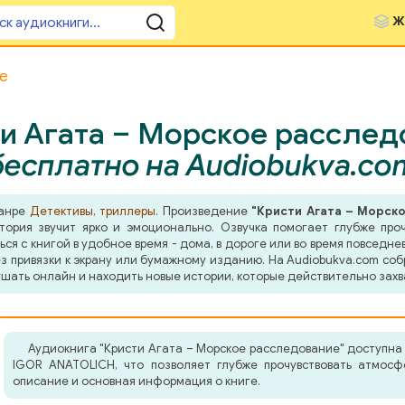
Ж
е
и Агата – Морское расслед
бесплатно на Audiobukva.co
жанре
Детективы, триллеры
. Произведение
"Кристи Агата – Морск
ория звучит ярко и эмоционально. Озвучка помогает глубже проч
я с книгой в удобное время - дома, в дороге или во время повседнев
з привязки к экрану или бумажному изданию. На Audiobukva.com соб
шать онлайн и находить новые истории, которые действительно захв
Аудиокнига "Кристи Агата – Морское расследование" доступна
IGOR ANATOLICH, что позволяет глубже прочувствовать атмосф
описание и основная информация о книге.