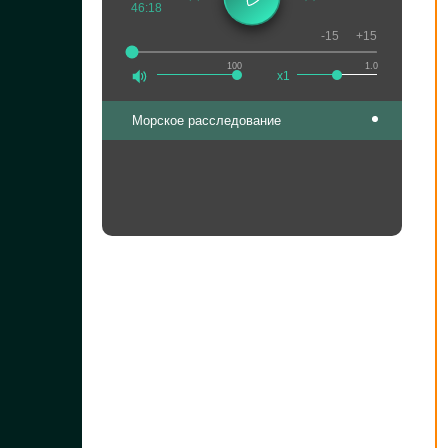
46:18
-15
+15
100
1.0
x1
Морское расследование