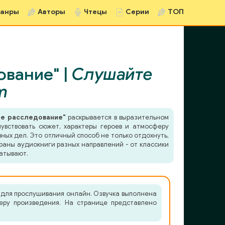
анры
Авторы
Чтецы
Серии
ТОП
ование" |
Слушайте
m
ое расследование"
раскрывается в выразительном
увствовать сюжет, характеры героев и атмосферу
ных дел. Это отличный способ не только отдохнуть,
раны аудиокниги разных направлений - от классики
атывают.
 для прослушивания онлайн. Озвучка выполнена
еру произведения. На странице представлено