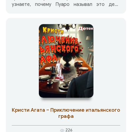
узнаете, почему Пуаро называл это дело
триумфом своих «маленьких серых клеточек»!
Погрузитесь в атмосферу загадки и узнайте,
чем закончится эта партия…
Кристи Агата – Приключение итальянского
графа
226