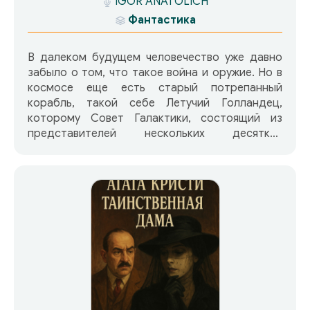
IGOR ANATOLICH
Фантастика
В далеком будущем человечество уже давно
забыло о том, что такое война и оружие. Но в
космосе еще есть старый потрепанный
корабль, такой себе Летучий Голландец,
которому Совет Галактики, состоящий из
представителей нескольких десятков
разумных цивилизаций, запретил садиться на
какой-нибудь обитаемой людьми планете. Эти
суровые меры были приняты во избежании
опасности заразиться самой опасной
болезнью на свете, против которой нет даже
лекарства…