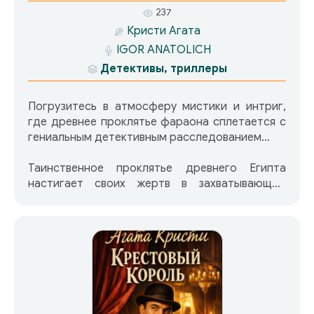
237
Кристи Агата
IGOR ANATOLICH
Детективы, триллеры
Погрузитесь в атмосферу мистики и интриг,
где древнее проклятье фараона сплетается с
гениальным детективным расследованием...
Таинственное проклятье древнего Египта
настигает своих жертв в захватывающем
рассказе Агаты Кристи «Тайна гробницы
фараона»! Смерть за смертью, тайны гробниц
раскрываются, а Эркюль Пуаро вступает в
гонку со временем, чтобы остановить
мстительный дух прошлого. Сможет ли он
разгадать загадку, прежде чем станет
слишком поздно?