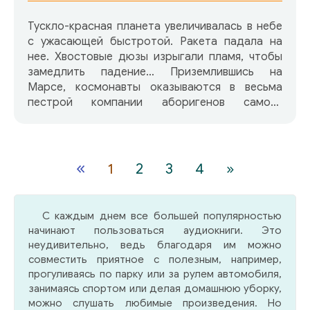
Тускло-красная планета увеличивалась в небе
с ужасающей быстротой. Ракета падала на
нее. Хвостовые дюзы изрыгали пламя, чтобы
замедлить падение… Приземлившись на
Марсе, космонавты оказываются в весьма
пестрой компании аборигенов самого
невероятного вида… Отличная сатира на
модную во времена творчества Гамильтона
популярную фантастику. Ироничный рассказ,
на написание которого автора вдохновили до
«
1
2
3
4
»
неприличия многочисленные литературные
фантазии о несуразных марсианах, но в
котором и современный читатель заметит
С каждым днем все большей популярностью
массу остроумного пародийного юмора.
начинают пользоваться аудиокниги. Это
Ретрофантастика. Рассказ написан в 1942г.
неудивительно, ведь благодаря им можно
совместить приятное с полезным, например,
прогуливаясь по парку или за рулем автомобиля,
занимаясь спортом или делая домашнюю уборку,
можно слушать любимые произведения. Но