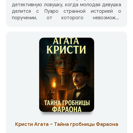
детективную ловушку, когда молодая девушка
делится с Пуаро странной историей о
поручении, от которого невозможно
отказаться. Но стоит ей выполнить просьбу —
и пропадает нечто ценное… слишком ценное,
чтобы это было случайностью. На этот раз
детективу придётся разгадать не просто
преступление… а двойную игру, где каждый
улыбается слишком уж невинно. Что случилось
на самом деле? И почему всё вокруг кажется…
слишком правильным?
Кристи Агата – Тайна гробницы Фараона