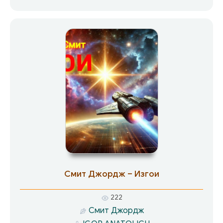
правдивую историю про Стину, Бэта, Клиффа
Морана и «Императрицу Марса». История эта
чертовски хороша…
Смит Джордж – Изгои
222
Смит Джордж