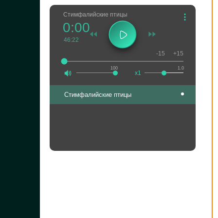
Стимфалийские птицы
0:00
46:22
-15
+15
100
1.0
x1
Стимфалийские птицы