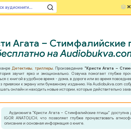
Ж
ти Агата – Стимфалийские 
бесплатно на Audiobukva.co
 жанре
Детективы, триллеры
. Произведение
"Кристи Агата – Сти
ория звучит ярко и эмоционально. Озвучка помогает глубже проч
я с книгой в удобное время - дома, в дороге или во время повседнев
з привязки к экрану или бумажному изданию. На Audiobukva.com соб
шать онлайн и находить новые истории, которые действительно захв
Аудиокнига "Кристи Агата – Стимфалийские птицы" доступна 
IGOR ANATOLICH, что позволяет глубже прочувствовать атмосф
описание и основная информация о книге.