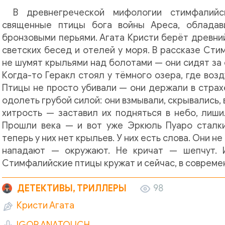
В древнегреческой мифологии стимфалий
священные птицы бога войны Ареса, обладав
бронзовыми перьями. Агата Кристи берёт древний
светских бесед и отелей у моря. В рассказе Ст
не шумят крыльями над болотами — они сидят за
Когда-то Геракл стоял у тёмного озера, где воз
Птицы не просто убивали — они держали в страхе
одолеть грубой силой: они взмывали, скрывались,
хитрость — заставил их подняться в небо, лиши
Прошли века — и вот уже Эркюль Пуаро сталки
теперь у них нет крыльев. У них есть слова. Они н
нападают — окружают. Не кричат — шепчут. И
Стимфалийские птицы кружат и сейчас, в соврем
ДЕТЕКТИВЫ, ТРИЛЛЕРЫ
98
Кристи Агата
IGOR ANATOLICH