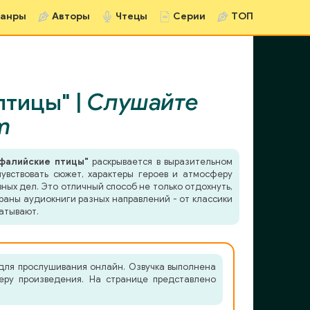
анры
Авторы
Чтецы
Серии
ТОП
птицы" |
Слушайте
m
мфалийские птицы"
раскрывается в выразительном
увствовать сюжет, характеры героев и атмосферу
ных дел. Это отличный способ не только отдохнуть,
раны аудиокниги разных направлений - от классики
атывают.
для прослушивания онлайн. Озвучка выполнена
еру произведения. На странице представлено