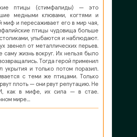
ские птицы (стимфалиды) — это
шие медными клювами, когтями и
 миф и пересаживает его в мир чая,
имфалийские птицы чудовища больше
 столиками, улыбаются и наблюдают.
дух звенел от металлических перьев.
 саму жизнь вокруг. Их нельзя было
 возвращались. Тогда герой применил
л укрытия и только потом поразил.
вается с теми же птицами. Только
е рвут плоть — они рвут репутацию. Не
, как в мифе, их сила — в стае.
енном мире…