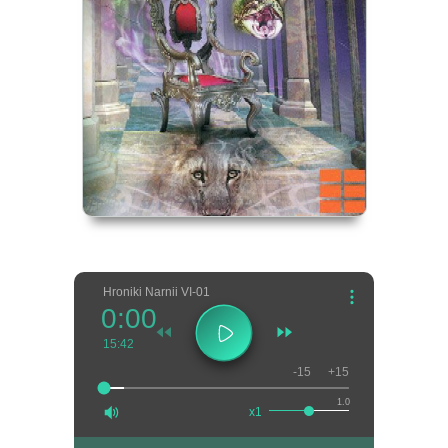
Hroniki Narnii VI-01
0:00
15:42
-15
+15
1.0
x1