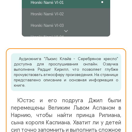
Hroniki Narnii VI-01
Hroniki Narnii VI-02
Hroniki Narnii VI-03
Hroniki Narnii VI-04
Hroniki Narnii VI-05
Аудиокнига "Льюис Клайв - Серебряное кресло"
Hroniki Narnii VI-06
доступна для прослушивания онлайн. Озвучка
выполнена Радциг Кирилл, что позволяет глубже
Hroniki Narnii VI-07
прочувствовать атмосферу произведения. На странице
представлено описание и основная информация о
Hroniki Narnii VI-08
книге.
Hroniki Narnii VI-09
Юстэс и его подруга Джил были
Hroniki Narnii VI-10
перемещены Великим Львом Асланом в
Нарнию, чтобы найти принца Рилиана,
Hroniki Narnii VI-11
сына короля Каспиана. Хватит ли у детей
сил точно запомнить и выполнить сложное
Hroniki Narnii VI-12