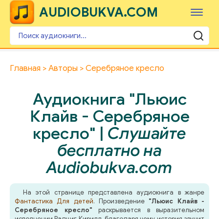
AUDIOBUKVA.COM
Главная
Авторы
Серебряное кресло
Аудиокнига "Льюис
Клайв - Серебряное
кресло" |
Слушайте
бесплатно на
Audiobukva.com
На этой странице представлена аудиокнига в жанре
Фантастика
Для детей
. Произведение
"Льюис Клайв -
Серебряное кресло"
раскрывается в выразительном
исполнении Радциг Кирилл, благодаря чему история звучит