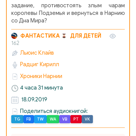
задание, противостоять злым чарам
Hroniki Narnii VI-13
королевы Подземья и вернуться в Нарнию
со Дна Мира?
Hroniki Narnii VI-14
Hroniki Narnii VI-15
ФАНТАСТИКА
ДЛЯ ДЕТЕЙ
162
Hroniki Narnii VI-16
Льюис Клайв
Радциг Кирилл
Хроники Нарнии
4 часа 31 минута
18.09.2019
Поделиться аудиокнигой:
TG
FB
TW
WA
VB
PT
VK