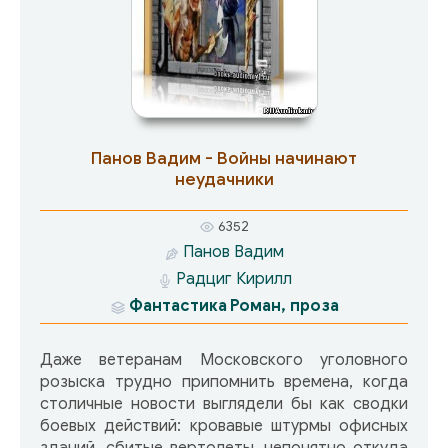
неожиданные факты, которые в конце концов
приведут их к ошеломляющей разгадке…
Панов Вадим - Войны начинают
неудачники
6352
Панов Вадим
Радциг Кирилл
Фантастика
Роман, проза
Даже ветеранам Московского уголовного
розыска трудно припомнить времена, когда
столичные новости выглядели бы как сводки
боевых действий: кровавые штурмы офисных