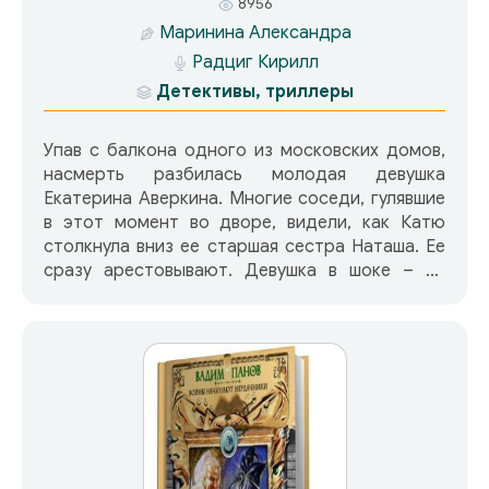
8956
Маринина Александра
Радциг Кирилл
Детективы, триллеры
Упав с балкона одного из московских домов,
насмерть разбилась молодая девушка
Екатерина Аверкина. Многие соседи, гулявшие
в этот момент во дворе, видели, как Катю
столкнула вниз ее старшая сестра Наташа. Ее
сразу арестовывают. Девушка в шоке – во
время трагедии она… гуляла по Москве со
своим молодым человеком Ленаром! Но
доказать это невозможно – свидетельские
показания перечеркивают все доводы Наташи,
и, кажется, ничто не в силах ей помочь. Однако
делом Аверкиной-старшей заинтересовались
адвокат Виталий Кирган и
оперуполномоченный Антон Сташис. В ходе
расследования они обнаруживают