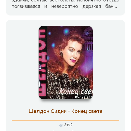
зданий, сбитые вертолеты, непонятно откуда
появившаяся и невероятно дерзкая банда
недомерков в красных банданах и, наконец,
маньяк-вивисектор, действующий с
дьявольской жестокостью и методичностью.
Причем оказывается, что следы всех этих
жутких преступлений ведут не в мир
криминала, а в магический Тайный город,
многие тысячи лет существующий на
территории Москвы и сокрытый от ее жителей
защитными чарами, наведенными
населяющими его колдунами и ведьмами.
Именно по этим следам предстоит пройти
сотруднику Отдела специальных
расследований майору Корнилову, чтобы
подтвердить свою репутацию сыщика, не
знающего неудач.
Шелдон Сидни - Конец света
3152