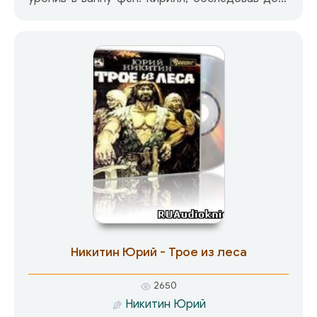
согласен с ней. И теперь не только Насте и ее
родственникам, но и Кириллу хочется
выяснить: на какие деньги полвека безбедно
существовала старушка, которая оставила в
наследство и бриллиантовое колье,
стоимостью в сто тысяч долларов, и домик на
берегу Финского залива, и старинную
библиотеку? И кто это шарит вокруг дома в
темноте, кто пытается уморить наследников
старушки и отыскать остальные сокровища?..
Никитин Юрий - Трое из леса
2650
Никитин Юрий