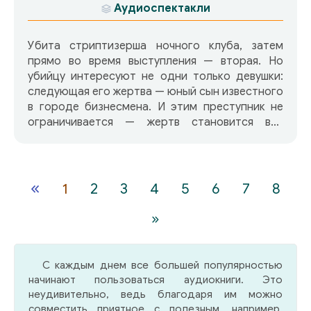
Аудиоспектакли
Убита стриптизерша ночного клуба, затем
прямо во время выступления — вторая. Но
убийцу интересуют не одни только девушки:
следующая его жертва — юный сын известного
в городе бизнесмена. И этим преступник не
ограничивается — жертв становится все
больше. Ольга Рязанцева — специалист по
решению конфиденциальных проблем —
вынуждена заняться этим делом, ведь оно
напрямую касается ее босса и покровителя.
«
1
2
3
4
5
6
7
8
Копаться в чужом белье не только неприятно,
но и опасно. Особенно становится жарко,
»
когда к делу подключается приезжий киллер.
Кто он — друг или враг? В конце концов Ольга
оказывается перед выбором: погибнуть или
С каждым днем все большей популярностью
примкнуть к стае хищников. Она делает выбор.
начинают пользоваться аудиокниги. Это
И тогда все встает на свои места.
неудивительно, ведь благодаря им можно
совместить приятное с полезным, например,