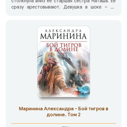
столкнула вниз ее старшая сестра Наташа. Ее
сразу арестовывают. Девушка в шоке – во
время трагедии она… гуляла по Москве со
своим молодым человеком Ленаром! Но
доказать это невозможно – свидетельские
показания перечеркивают все доводы Наташи,
и, кажется, ничто не в силах ей помочь. Однако
делом Аверкиной-старшей заинтересовались
адвокат Виталий Кирган и
оперуполномоченный Антон Сташис. В ходе
расследования они обнаруживают
неожиданные факты, которые в конце концов
приведут их к ошеломляющей разгадке…
Маринина Александра - Бой тигров в
долине. Том 2