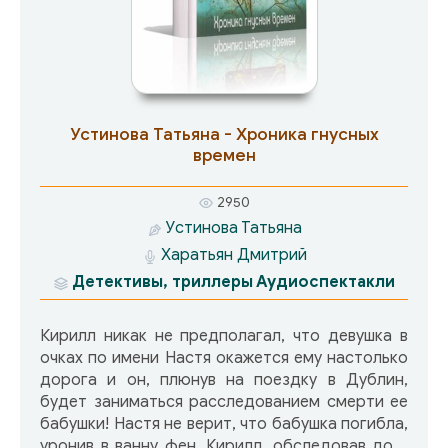
а превращается из жертвы в охотника…
Устинова Татьяна - Хроника гнусных
времен
2950
Устинова Татьяна
Харатьян Дмитрий
Детективы, триллеры
Аудиоспектакли
Кирилл никак не предполагал, что девушка в
очках по имени Настя окажется ему настолько
дорога и он, плюнув на поездку в Дублин,
будет заниматься расследованием смерти ее
бабушки! Настя не верит, что бабушка погибла,
уронив в ванну фен. Кирилл, обследовав дом,