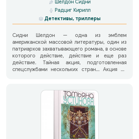
Шелдон Сидни
Радциг Кирилл
Детективы, триллеры
Сидни Шелдон — одна из эмблем
американской массовой литературы, один из
патриархов захватывающего романа, в основе
которого действие, действие и еще раз
действие. Тайная акция, подготовленная
спецслужбами нескольких стран… Акция по
уничтожению международной группы
туристов, случайно ставших свидетелями
катастрофы НЛО… Но когда все свидетели
убраны, наступает время помирать и тем, кто
— по своей воле или невольно — стал
исполнителем этой акции. В живых остался
только единственный — американец Роберт
Беллами, человек, которому когда-то удалось
пройти ад Вьетнамской войны. И теперь он
вовсе не собирается сдаваться без борьбы —