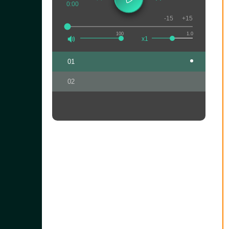
0:00
-15
+15
100
1.0
x1
01
02