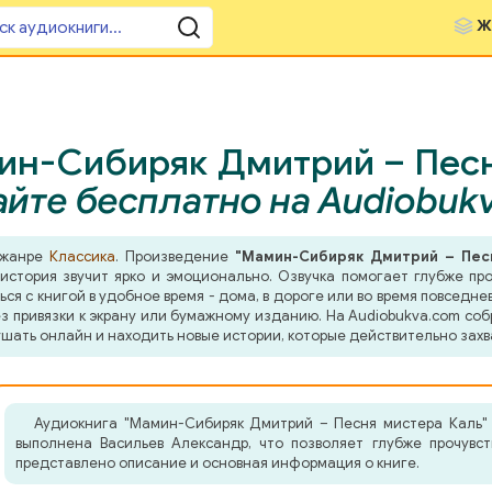
Ж
ин-Сибиряк Дмитрий – Песня
йте бесплатно на Audiobuk
 жанре
Классика
. Произведение
"Мамин-Сибиряк Дмитрий – Пес
история звучит ярко и эмоционально. Озвучка помогает глубже про
я с книгой в удобное время - дома, в дороге или во время повседнев
з привязки к экрану или бумажному изданию. На Audiobukva.com соб
шать онлайн и находить новые истории, которые действительно захв
Аудиокнига "Мамин-Сибиряк Дмитрий – Песня мистера Каль" 
выполнена Васильев Александр, что позволяет глубже прочувс
представлено описание и основная информация о книге.