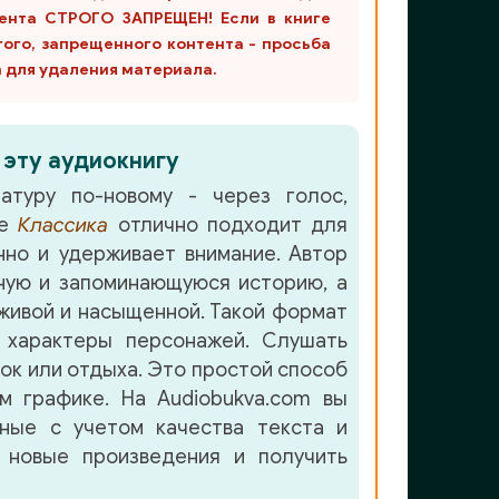
ента СТРОГО ЗАПРЕЩЕН! Если в книге
гого, запрещенного контента - просьба
m для удаления материала.
 эту аудиокнигу
атуру по-новому - через голос,
ре
Классика
отлично подходит для
но и удерживает внимание. Автор
ную и запоминающуюся историю, а
живой и насыщенной. Такой формат
 характеры персонажей. Слушать
лок или отдыха. Это простой способ
м графике. На Audiobukva.com вы
нные с учетом качества текста и
 новые произведения и получить