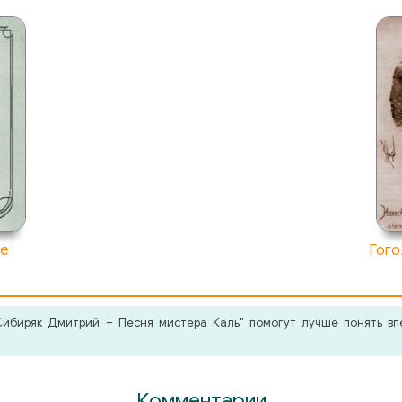
ре
Гого
биряк Дмитрий – Песня мистера Каль" помогут лучше понять впе
Комментарии