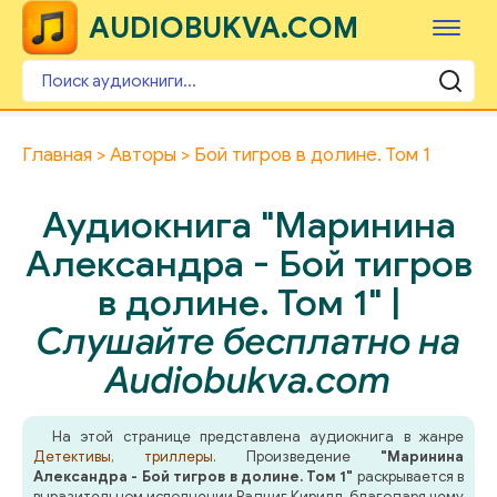
AUDIOBUKVA.COM
Главная
Авторы
Бой тигров в долине. Том 1
Аудиокнига "Маринина
Александра - Бой тигров
в долине. Том 1" |
Слушайте бесплатно на
Audiobukva.com
На этой странице представлена аудиокнига в жанре
Детективы, триллеры
. Произведение
"Маринина
Александра - Бой тигров в долине. Том 1"
раскрывается в
выразительном исполнении Радциг Кирилл, благодаря чему