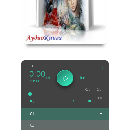
01
0:00
40:08
-15
+15
1.0
x1
01
02