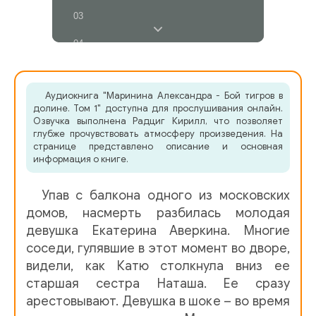
03
04
05
Аудиокнига "Маринина Александра - Бой тигров в
06
долине. Том 1" доступна для прослушивания онлайн.
Озвучка выполнена Радциг Кирилл, что позволяет
07
глубже прочувствовать атмосферу произведения. На
странице представлено описание и основная
08
информация о книге.
09
Упав с балкона одного из московских
10
домов, насмерть разбилась молодая
девушка Екатерина Аверкина. Многие
11
соседи, гулявшие в этот момент во дворе,
видели, как Катю столкнула вниз ее
12
старшая сестра Наташа. Ее сразу
13
арестовывают. Девушка в шоке – во время