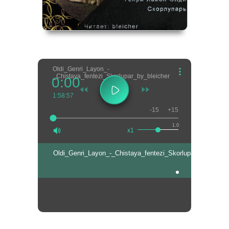
Oldi_Genri_Layon_-
_Chistaya_fentezi_Skorlupar_by_bleicher
0:00
1:58:57
-15
+15
1.0
x1
Oldi_Genri_Layon_-_Chistaya_fentezi_Skorlupar_by_bleich