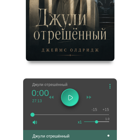
Джули отрешённый
0:00
27:13
-15
+15
1.0
x1
Джули отрешённый