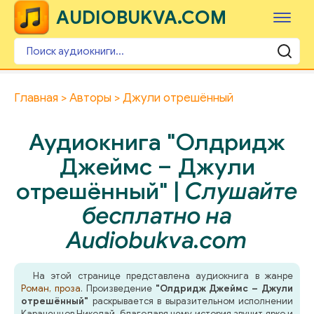
AUDIOBUKVA.COM
Главная
Авторы
Джули отрешённый
Аудиокнига "Олдридж
Джеймс – Джули
отрешённый" |
Слушайте
бесплатно на
Audiobukva.com
На этой странице представлена аудиокнига в жанре
Роман, проза
. Произведение
"Олдридж Джеймс – Джули
отрешённый"
раскрывается в выразительном исполнении
Караченцов Николай, благодаря чему история звучит ярко и