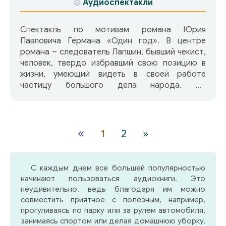
Аудиоспектакли
Спектакль по мотивам романа Юрия
Павловича Германа «Один год». В центре
романа – следователь Лапшин, бывший чекист,
человек, твердо избравший свою позицию в
жизни, умеющий видеть в своей работе
частицу большого дела народа. На
телеканалах демонстрировался
художественный фильм Мой друг Иван Лапшин
по мотивам этого романа.
«
1
2
»
С каждым днем все большей популярностью
начинают пользоваться аудиокниги. Это
неудивительно, ведь благодаря им можно
совместить приятное с полезным, например,
прогуливаясь по парку или за рулем автомобиля,
занимаясь спортом или делая домашнюю уборку,