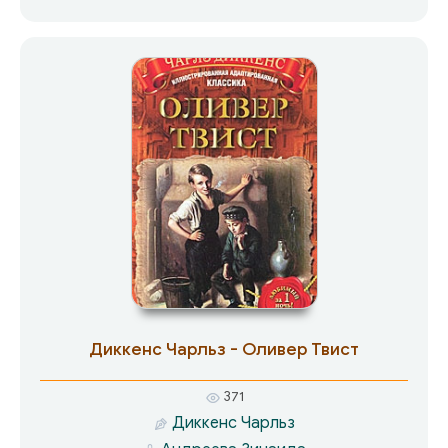
Алексей Баталов Гаранин Андрей — Анатолий
Солоницын Вера — Инна Алабина Таня —
Екатерина Райкина Маша — Любовь
Мартынова Миша Сыч — Николай Караченцов
Костя — М. Лямпе Олег Кочергин — Всеволод
Абдулов Анна Григорьевна — Мария
Андрианова Петр Алексеевич — Михаил
Тарханов.
Диккенс Чарльз - Оливер Твист
371
Диккенс Чарльз