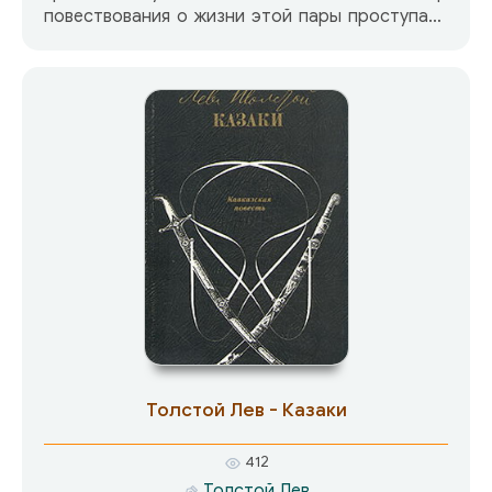
повествования о жизни этой пары проступает
взгляд великолепного знатока человеческих
слабостей. Твен благосклонно наблюдает за
людьми с позиции скептически настроенного
оптимиста.
Толстой Лев - Казаки
412
Толстой Лев