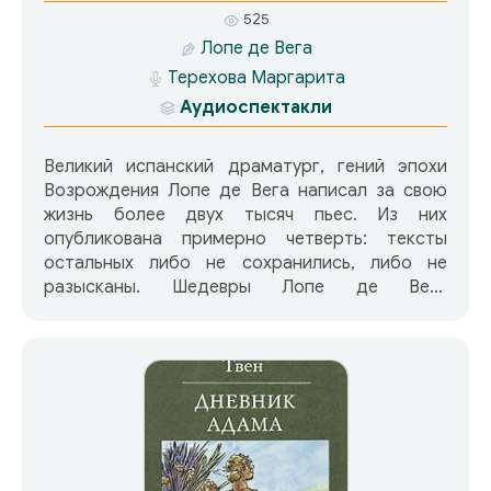
525
Лопе де Вега
Терехова Маргарита
Аудиоспектакли
Великий испанский драматург, гений эпохи
Возрождения Лопе де Вега написал за свою
жизнь более двух тысяч пьес. Из них
опубликована примерно четверть: тексты
остальных либо не сохранились, либо не
разысканы. Шедевры Лопе де Beги
«Валенсианская вдова» и «Собака на сене»
рассказывают об «обыкновенном чуде»
любви. А самого Лопе де Вегу современники
называли «чудом природы». «Собака на сене»
– музыкальная комедия по мотивам пьесы
Лопе де Вега – романтическая история
капризной, вспыльчивой и страстной
красавицы Дианы и отчаянно влюбленного в