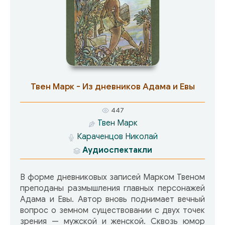
нее секретаря. Действующие лица и
исполнителиДиана, графиня де Бельфлор –
Маргарита Терехова Теодоро, секретарь
графини – Михаил Боярский Марсела, её
служанка – Елена Проклова Анарда, её
служанка – Зинаида Шарко Фабьо, её слуга –
Виктор Ильичёв Тристан, лакей – Армен
Джигарханян Маркиз Рикардо – Николай
Твен Марк - Из дневников Адама и Евы
Караченцов Граф Федерико – Игорь Дмитриев
Граф Лодовико – Эрнст Романов
447
Твен Марк
Караченцов Николай
Аудиоспектакли
В форме дневниковых записей Марком Твеном
преподаны размышления главных персонажей
Адама и Евы. Автор вновь поднимает вечный
вопрос о земном существовании с двух точек
зрения — мужской и женской. Сквозь юмор