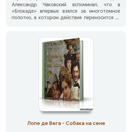
Александр Чаковский вспоминал, что в
«Блокаде» впервые взялся за многотомное
полотно, в котором действие переносится из
окопа в Генштаб, из Москвы в Берлин, из
частной квартиры — в Кремль. Один из
решающих факторов нашей победы в Великой
Отечественной войне автор видит во
всенародном сопротивлении врагу — оттого и
главным героем произведения стал народ,
персонифицированный в образах Алексея
Звягинцева, Ивана Королева, Леонида
Говорова… — всего в романе около трёхсот
действующих лиц.
Лопе де Вега - Собака на сене