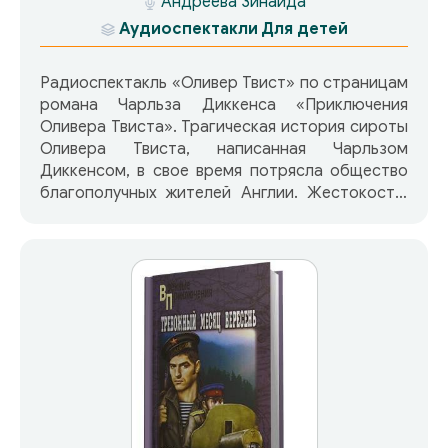
Андреева Зинаида
Аудиоспектакли
Для детей
Радиоспектакль «Оливер Твист» по страницам
романа Чарльза Диккенса «Приключения
Оливера Твиста». Трагическая история сироты
Оливера Твиста, написанная Чарльзом
Диккенсом, в свое время потрясла общество
благополучных жителей Англии. Жестокости,
лицемерию, злобе, скупости одних героев
противостоят доброта, верность, честность,
сострадание и любовь других. И, как почти во
всех книгах Диккенса, добрые люди
оказываются сильнее злых, милосердие
побеждает. Маленький герой обретает верных
друзей и дом. Особенность радиопостановки
— много веселья и остроумия, несмотря на
трагическую обстановку.