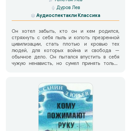
Дуров Лев
Аудиоспектакли
Классика
Он хотел забыть, кто он и кем родился,
стряхнуть с себя пыль и копоть презренной
цивилизации, стать плотью и кровью тех
людей, для которых война и свобода —
обычное дело. Он пытался впустить в себя
чужую ненависть, но сумел принять только
чужую любовь. «Но я еще боролся; я говорил
себе: неужели можно любить женщину,
которая никогда не поймет задушевных
интересов моей жизни? Если бы я мог
сделаться казаком, Лукашкой, красть табуны,
напиваться чихирю, заливаться песнями,
убивать людей и пьяным залезать к ней в
окно… тогда бы мы могли понять друг друга».
«Казаки» — это блистательная анатомия
самой отчаянной страсти на свете — страсти