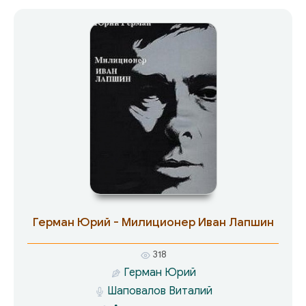
Украину. Враг обнаруживает себя, то
подожженными в селе хатами, то убийствами,
то внезапными перекличками в лесу. В это
тревожное осеннее время возвращается в
родное село после тяжелого ранения на
фронте молодой солдат Иван Капелюх,
назначенный руководителем истребительного
отряда, и начинает яростную борьбу против
банды бывшего полицая Горелова. Не сразу, но
постепенно к нему присоединяется все село…
Герман Юрий - Милиционер Иван Лапшин
318
Герман Юрий
Шаповалов Виталий