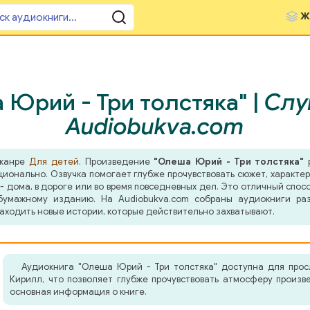
Ж
Юрий - Три толстяка" |
Слу
Audiobukva.com
 жанре
Для детей
. Произведение
"Олеша Юрий - Три толстяка"
р
оционально. Озвучка помогает глубже прочувствовать сюжет, характ
- дома, в дороге или во время повседневных дел. Это отличный спосо
бумажному изданию. На Audiobukva.com собраны аудиокниги ра
аходить новые истории, которые действительно захватывают.
Аудиокнига "Олеша Юрий - Три толстяка" доступна для прос
Кирилл, что позволяет глубже прочувствовать атмосферу произ
основная информация о книге.