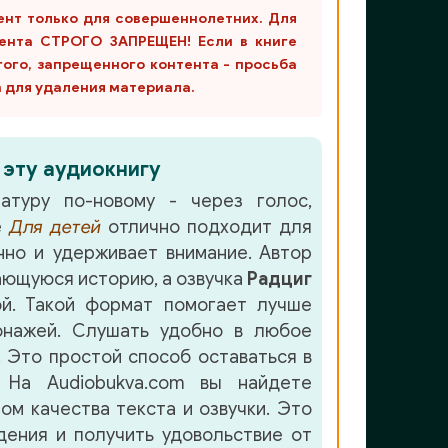
ент только для совершеннолетних. Для
ента СТРОГО ЗАПРЕЩЕН! Если в книге
гого, запрещенного контента - просьба
m для удаления материала.
 эту аудиокнигу
атуру по-новому - через голос,
е
Для детей
отлично подходит для
но и удерживает внимание. Автор
ающуюся историю, а озвучка
Радциг
й. Такой формат помогает лучше
онажей. Слушать удобно в любое
. Это простой способ оставаться в
 На Audiobukva.com вы найдете
ом качества текста и озвучки. Это
ения и получить удовольствие от