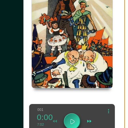
001
0:00
7:02