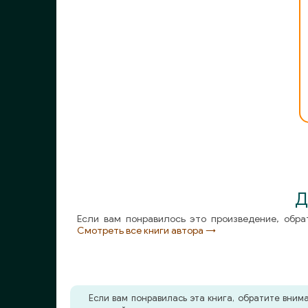
010
011
012
013
014
015
016
017
Д
018
Если вам понравилось это произведение, обра
Смотреть все книги автора →
019
020
021
Если вам понравилась эта книга, обратите вни