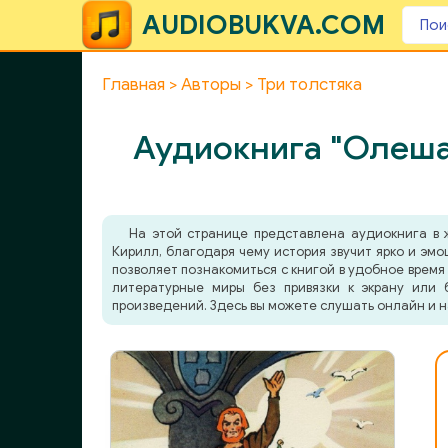
AUDIOBUKVA.COM
Главная
Авторы
Три толстяка
Аудиокнига "Олеша 
На этой странице представлена аудиокнига в
Кирилл, благодаря чему история звучит ярко и эм
позволяет познакомиться с книгой в удобное время 
литературные миры без привязки к экрану или 
произведений. Здесь вы можете слушать онлайн и н