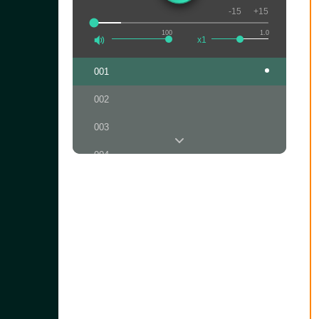
-15
+15
100
1.0
x1
001
002
003
004
005
006
007
008
009