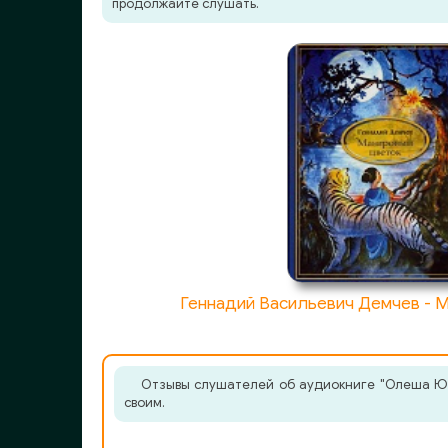
продолжайте слушать.
022
023
024
025
026
027
028
029
Геннадий Васильевич Демчев - 
030
031
Отзывы слушателей об аудиокниге "Олеша Юри
своим.
032