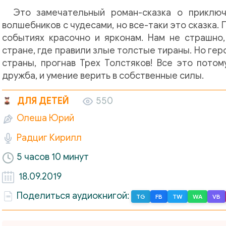
Это замечательный роман-сказка о приключ
волшебников с чудесами, но все-таки это сказка. 
событиях красочно и ярконам. Нам не страшно, 
стране, где правили злые толстые тираны. Но ге
страны, прогнав Трех Толстяков! Все это потом
дружба, и умение верить в собственные силы.
ДЛЯ ДЕТЕЙ
550
Олеша Юрий
Радциг Кирилл
5 часов 10 минут
18.09.2019
Поделиться аудиокнигой:
TG
FB
TW
WA
VB