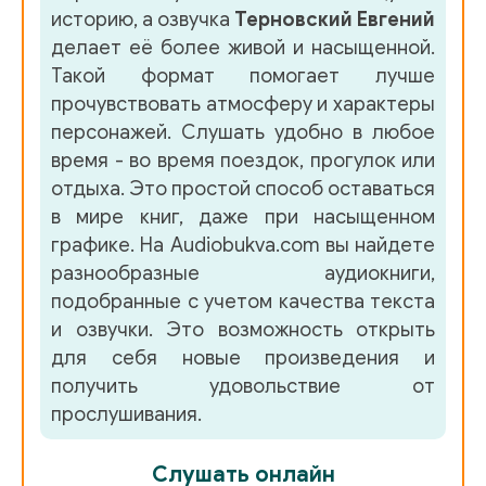
историю, а озвучка
Терновский Евгений
47
делает её более живой и насыщенной.
Такой формат помогает лучше
48
прочувствовать атмосферу и характеры
49
персонажей. Слушать удобно в любое
время - во время поездок, прогулок или
50
отдыха. Это простой способ оставаться
51
в мире книг, даже при насыщенном
графике. На Audiobukva.com вы найдете
52
разнообразные аудиокниги,
53
подобранные с учетом качества текста
и озвучки. Это возможность открыть
54
для себя новые произведения и
55
получить удовольствие от
прослушивания.
56-57
58
Слушать онлайн