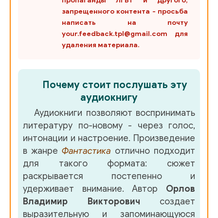
пропаганды ЛГБТ и другого,
36
запрещенного контента - просьба
написать на почту
37
your.feedback.tpl@gmail.com для
удаления материала.
38
39
Почему стоит послушать эту
003
40
аудиокнигу
41
Аудиокниги позволяют воспринимать
42
литературу по-новому - через голос,
интонации и настроение. Произведение
43
в жанре
Фантастика
отлично подходит
004
43_44 От автора
для такого формата: сюжет
раскрывается постепенно и
44
удерживает внимание. Автор
Орлов
45
Владимир Викторович
создает
выразительную и запоминающуюся
46