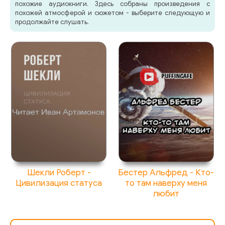
похожие аудиокниги. Здесь собраны произведения с
похожей атмосферой и сюжетом - выберите следующую и
71
продолжайте слушать.
72
73
74
75
76
77
78
Шекли Роберт -
Бестер Альфред - Кто-
79
Цивилизация статуса
то там наверху меня
любит
80_1
80_2