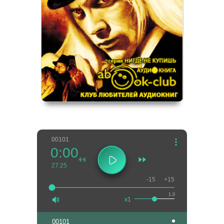
001
01
0:00
27:25
-15
+15
1.0
x1
001
01