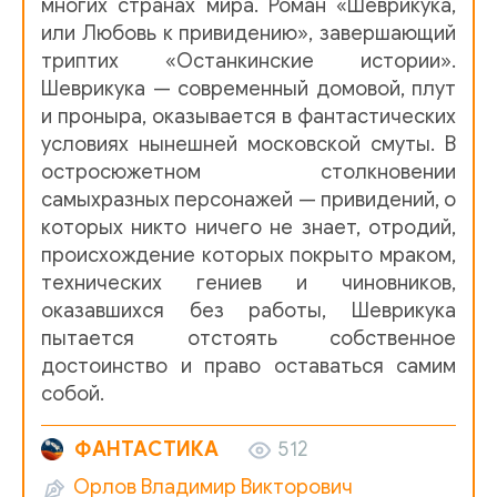
многих странах мира. Роман «Шеврикука,
13
или Любовь к привидению», завершающий
триптих «Останкинские истории».
14
Шеврикука — современный домовой, плут
15
и проныра, оказывается в фантастических
условиях нынешней московской смуты. В
16
остросюжетном столкновении
17
самыхразных персонажей — привидений, о
которых никто ничего не знает, отродий,
18
происхождение которых покрыто мраком,
19
технических гениев и чиновников,
оказавшихся без работы, Шеврикука
20
пытается отстоять собственное
достоинство и право оставаться самим
21
собой.
22
ФАНТАСТИКА
512
23
Орлов Владимир Викторович
24