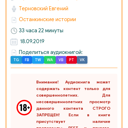
Терновский Евгений
25
Останкинские истории
26
33 часа 22 минуты
27
18.09.2019
002
28
Поделиться аудиокнигой:
29
TG
FB
TW
WA
VB
PT
VK
30
31
Внимание! Аудиокнига может
32
содержать контент только для
совершеннолетних. Для
33
несовершеннолетних просмотр
данного контента СТРОГО
34
ЗАПРЕЩЕН! Если в книге
присутствует наличие
35