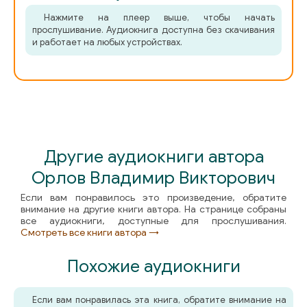
59
Нажмите на плеер выше, чтобы начать
прослушивание. Аудиокнига доступна без скачивания
60
и работает на любых устройствах.
61
005
62
63
64
Другие аудиокниги автора
65
Орлов Владимир Викторович
Если вам понравилось это произведение, обратите
66
внимание на другие книги автора. На странице собраны
все аудиокниги, доступные для прослушивания.
67
Смотреть все книги автора →
68
Похожие аудиокниги
69
Если вам понравилась эта книга, обратите внимание на
70