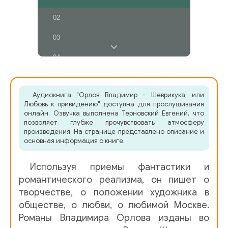
02
03
04
05
Аудиокнига "Орлов Владимир - Шеврикука, или
06
Любовь к привидению" доступна для прослушивания
онлайн. Озвучка выполнена Терновский Евгений, что
07
позволяет глубже прочувствовать атмосферу
произведения. На странице представлено описание и
08
основная информация о книге.
09
Используя приемы фантастики и
10
романтического реализма, он пишет о
творчестве, о положении художника в
11
обществе, о любви, о любимой Москве.
Романы Владимира Орлова изданы во
12