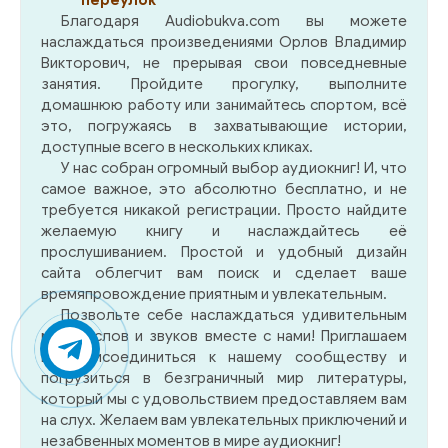
переулок
Благодаря Audiobukva.com вы можете
наслаждаться произведениями Орлов Владимир
Викторович, не прерывая свои повседневные
занятия. Пройдите прогулку, выполните
домашнюю работу или занимайтесь спортом, всё
это, погружаясь в захватывающие истории,
доступные всего в нескольких кликах.
У нас собран огромный выбор аудиокниг! И, что
самое важное, это абсолютно бесплатно, и не
требуется никакой регистрации. Просто найдите
желаемую книгу и наслаждайтесь её
прослушиванием. Простой и удобный дизайн
сайта облегчит вам поиск и сделает ваше
времяпровождение приятным и увлекательным.
Позвольте себе наслаждаться удивительным
миром слов и звуков вместе с нами! Приглашаем
вас присоединиться к нашему сообществу и
погрузиться в безграничный мир литературы,
который мы с удовольствием предоставляем вам
на слух. Желаем вам увлекательных приключений и
незабвенных моментов в мире аудиокниг!