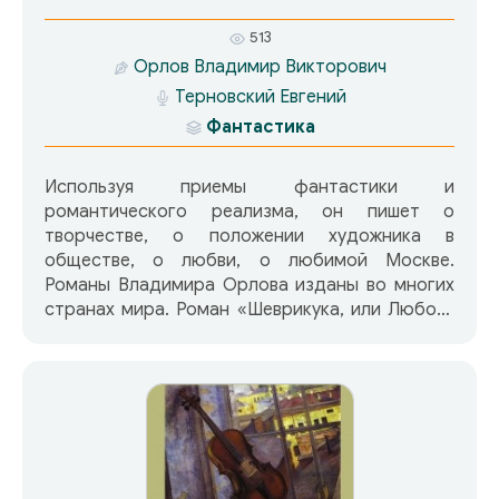
513
Орлов Владимир Викторович
Терновский Евгений
Фантастика
Используя приемы фантастики и
романтического реализма, он пишет о
творчестве, о положении художника в
обществе, о любви, о любимой Москве.
Романы Владимира Орлова изданы во многих
странах мира. Роман «Шеврикука, или Любовь
к привидению», завершающий триптих
«Останкинские истории». Шеврикука —
современный домовой, плут и проныра,
оказывается в фантастических условиях
нынешней московской смуты. В
остросюжетном столкновении самыхразных
персонажей — привидений, о которых никто