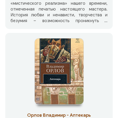
«мистического реализма» нашего времени,
отмеченная печатью настоящего мастера.
История любви и ненависти, творчества и
безумия – возможность проникнуть в
потаенные глубины психологии
современников. Высветить демоническое в
человеке и человеческое в демоне. Тема,
необычайно притягательная для читателя во
все времена… Роман «Альтист Данилов»
вихрем ворвался в нашу жизнь и всех
ошеломил. Его читали и перечитывали, он
издавался во Франции и США, в Германии и
Японии, в Италии и Швеции — более чем в 20
странах мира. Точное бытописание
московской жизни и полет фантазии, острая
социальная сатира и мягкий юмор — все это
переплелось в романе, складываясь в
поэтичное, похожее на музыку произведение.
Орлов Владимир - Аптекарь