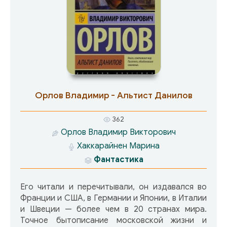
ничего не знает, отродий, происхождение
которых покрыто мраком, технических гениев
и чиновников, оказавшихся без работы,
Шеврикука пытается отстоять собственное
достоинство и право оставаться самим собой.
Орлов Владимир - Альтист Данилов
362
Орлов Владимир Викторович
Хаккарайнен Марина
Фантастика
Его читали и перечитывали, он издавался во
Франции и США, в Германии и Японии, в Италии
и Швеции — более чем в 20 странах мира.
Точное бытописание московской жизни и