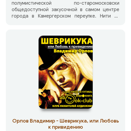
полумистической по-старомосковски
общедоступной закусочной в самом центре
города в Камергерском переулке. Нити их
судеб и действий переплетаются в общий
жизненный узор. Тут и полудетективные
сюжеты, и любовные истории, и бытовые
эпизоды, и личные душевные пристрастия, и
многое-многое другое.
Орлов Владимир - Шеврикука, или Любовь
к привидению