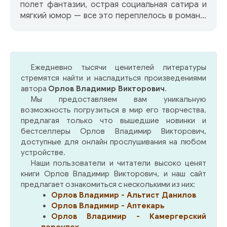
полет фантазии, острая социальная сатира и
мягкий юмор — все это переплелось в романе,
складываясь в поэтичное, похожее на музыку
произведение. «Альтист Данилов» — роман об
истинных ценностях, о большой любви,
которая только и может стать основой
Ежедневно тысячи ценителей литературы
творчества.
стремятся найти и насладиться произведениями
автора
Орлов Владимир Викторович
.
Мы предоставляем вам уникальную
возможность погрузиться в мир его творчества,
предлагая только что вышедшие новинки и
бестселлеры Орлов Владимир Викторович,
доступные для онлайн прослушивания на любом
устройстве.
Наши пользователи и читатели высоко ценят
книги Орлов Владимир Викторович, и наш сайт
предлагает ознакомиться с несколькими из них:
Орлов Владимир - Альтист Данилов
Орлов Владимир - Аптекарь
Орлов Владимир - Камергерский