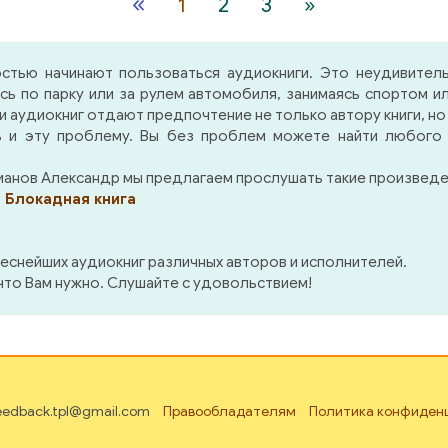
«
1
2
3
»
водит мысль, что любое
проводит мысль, что л
еступление будет
преступление бу
крыто, не может пройти
раскрыто, не может пр
стью начинают пользоваться аудиокниги. Это неудивител
аказанно, подчеркивает
безнаказанно, подчерк
ясь по парку или за рулем автомобиля, занимаясь спортом
вагу и мужество
отвагу и мужес
аудиокниг отдают предпочтение не только автору книги, но
рудников народной
сотрудников наро
 и эту проблему. Вы без проблем можете найти любого и
иции, самоотверженно
милиции, самоотверж
ищающих
защищающих
анов Александр мы предлагаем прослушать такие произведен
алистическую
социалистическую
 Блокадная книга
онность и саму жизнь
законность и саму ж
й.
людей.
еснейших аудиокниг различных авторов и исполнителей.
 что Вам нужно. Слушайте с удовольствием!
feedback.tpl@gmail.com
Правообладателям
Политика конфиден