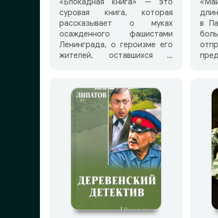
«Блокадная книга» — это
«Ма
суровая книга, которая
длин
рассказывает о муках
в П
осажденного фашистами
бол
Ленинграда, о героизме его
отпр
жителей, оставшихся в
пред
нечеловеческих условиях
кор
блокады истинно советскими
по
людьми, преданными Родине.
инструкци
Это книга о страданиях и
ро
мужестве, о любви и
аме
ненависти, о смерти и
Мар
бессмертии. Работая над
кот
книгой, известные писатели
про
А.Адамович и Д.Гранин
от
использовали дневники и
рас
рассказы ленинградцев-
мл
блокадников.
Корл
кни
лю
сиц