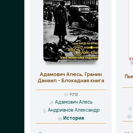
Адамович Алесь, Гранин
Пь
Даниил - Блокадная книга
9713
Адамович Алесь
Андрианов Александр
История