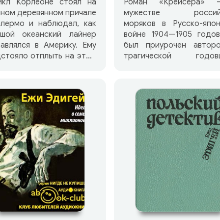
йкл Корлеоне стоял на
Роман «Крейсера»
ном деревянном причале
мужестве российс
алермо и наблюдал, как
моряков в Русско-япон
ьшой океанский лайнер
войне 1904—1905 годов
авлялся в Америку. Ему
был приурочен автор
стояло отплыть на этом
трагической годов
абле, однако от отца
Цусимского сражения
ступили новые
роман «Крейсера» писа
и.» Так начинается
был удосто
ман знаменитого
Государственной пр
риканского писателя
РСФСР имени М. Горьког
ио Пьюзо «Сицилиец»,
орый принято считать
должением «Крестного
ца» — ведь в нем
сказывается о судьбе,
адшего сына дона
еоне — Майкла. Эта
га о дружбе и вражде,
бви и ненависти,
илийском законе омерты