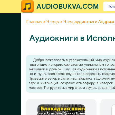
AUDIOBUKVA.COM
Главная
Чтецы
Чтец аудиокниги Андриа
Аудиокниги в Испол
Добро пожаловать в увлекательный мир аудио
настоящие истории, оживаемые уникальным голосо
эмоциями и драмой. Слушая аудиокниги в исполнени
но и душу, заставляя слушателя пережить каждую
Проведите вечер в уюте, наслаждаясь аудиокнигами
звук и интонация создают атмосферу, в которой
мастера. Погрузитесь в мир слов и звуков, созданны