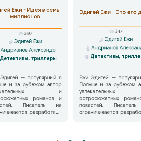
есконечной вендетте —
гей Ежи - Идея в семь
Эдигей Ежи - Это его 
блемах, которые всегда
миллионов
влекали внимание Марио
зо, большого знатока
347
веческой психологии, а в
350
Эдигей Ежи
бенности — психологии
Эдигей Ежи
й, преступивших закон.
Андрианов Алексан
Андрианов Александр
Детективы, трилл
Детективы, триллеры
 Эдигей — популярный в
Ежи Эдигей — популярн
ьше и за рубежом автор
Польше и за рубежом а
лекательных и
увлекательны
росюжетных романов и
остросюжетных роман
естей. Писатель не
повестей. Писатель не
ничивается разработкой
ограничивается разраб
мательного сюжета, его
занимательного сюжета
ересуют социальные
интересуют социал
и преступления. Тонко и
корни преступления. То
авязчиво писатель
ненавязчиво писа