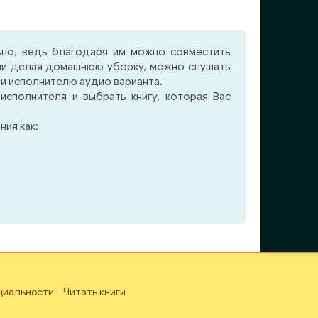
юбое
и снова в повестях и
дет
рассказах возникают образы
ойти
моряков Бахметьева и
ьно, ведь благодаря им можно совместить
ивает
Плетнева, и связанные ими
 или делая домашнюю уборку, можно слушать
тво
отдельные произведения
 и исполнителю аудио варианта.
дной
воспринимаются как единое
сполнителя и выбрать книгу, которая Вас
енно
повествование.
ия как:
изнь
циальности
Читать книги