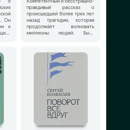
 – о
Компетентный и бесстрашно-
ких
правдивый рассказ о
ской
происшедшей более трех лет
. Он
назад трагедии, которая
ом к
продолжает волновать
щине
миллионы людей. Быть
. За
может, впервые мы имеем
тель
такое полное свидетельство
ен
из первых рук. свободное от
емии
умолчаний и ведомственной
о.
«дипломатии». Автор —
специалист-атомщик,
работавший одно время на
Чернобыльской АЭС и
хорошо ее знающий, лично
знакомый со всеми
основными участниками
событий. По служебному
положению он присутствовал
на многих ответственных
совещаниях по атомному