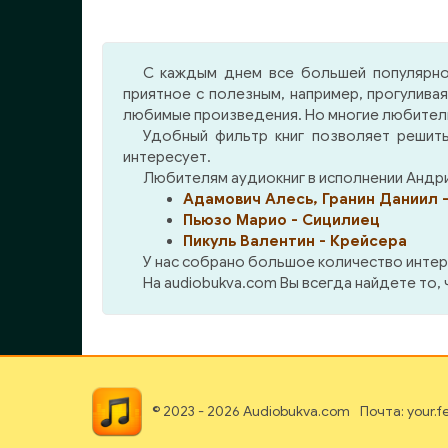
про
истории. А образ Федора
пр
Анискина, воссозданный на
рас
киноэкране блестящим
С каждым днем все большей популярно
безн
актером Михаилом Жаровым
приятное с полезным, например, прогулива
от
в одноименном фильме,
любимые произведения. Но многие любители 
сот
помнит и любит не одно
Удобный фильтр книг позволяет решить
мил
поколение россиян.
интересует.
защ
СодержаниеГенка Пальцев,
Любителям аудиокниг в исполнении Андри
соци
сын Дмитрия Пальцева Луна
Адамович Алесь, Гранин Даниил -
зак
над Обью Лосиная кость
Пьюзо Марио - Сицилиец
люде
Панка Волошина Деревенский
Пикуль Валентин - Крейсера
детектив Развод по
У нас собрано большое количество интер
нарымски Кто уезжает, а кто
На audiobukva.com Вы всегда найдете то,
остается Три зимних дня Еще
до войны Серая мышь
© 2023 - 2026 Audiobukva.com
Почта: your.