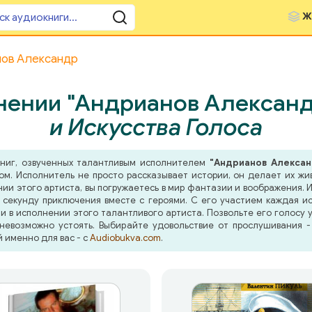
Ж
нов Александр
нении "Андрианов Александ
и Искусства Голоса
книг, озвученных талантливым исполнителем
"Андрианов Алексан
м. Исполнитель не просто рассказывает истории, он делает их ж
и этого артиста, вы погружаетесь в мир фантазии и воображения. И
 секунду приключения вместе с героями. С его участием каждая и
 в исполнении этого талантливого артиста. Позвольте его голосу у
 невозможно устоять. Выбирайте удовольствие от прослушивания 
й именно для вас - с
Audiobukva.com
.