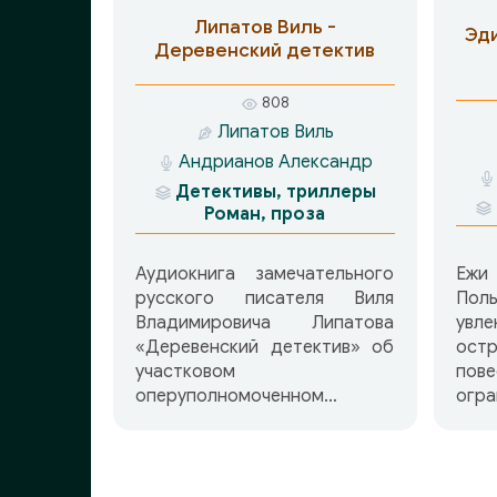
и б
Липатов Виль -
Эди
про
Деревенский детектив
при
Пью
808
чело
Липатов Виль
осо
Андрианов Александр
люде
Детективы, триллеры
Роман, проза
Ежи
Аудиокнига замечательного
Пол
русского писателя Виля
ув
Владимировича Липатова
ост
«Деревенский детектив» об
пов
участковом
огра
оперуполномоченном
зани
Федоре Анискине — это
инт
захватывающие и вместе с
корн
тем добрые, немножко
нен
грустные, а где-то веселые