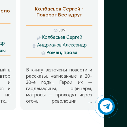
строительству. Сразу после
Колбасьев Сергей -
дело
аварии Медведев был
Поворот Все вдруг
командирован в Чернобыль и
имел возможность многое
узнать по свежим следам,
309
увидеть своими глазами.
Колбасьев Сергей
др
Андрианов Александр
еры
Роман, проза
ый в
В книгу включены повести и
втор
рассказы, написанные в 20-
х и
30-е годы. Герои их —
ов и
гардемарины, офицеры,
матросы — проходят через
откой
огонь революции и
, его
гражданской войны,
ьные
участвуют в создании флота
нко и
Советского государства. На
тель
протяжении всей книги снова