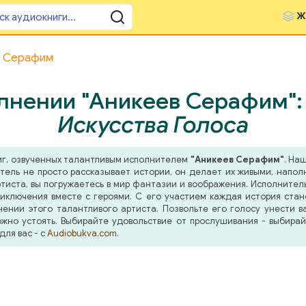
Ж
в Серафим
лнении "Аникеев Серафим"
Искусства Голоса
иг, озвученных талантливым исполнителем
"Аникеев Серафим"
. На
тель не просто рассказывает истории, он делает их живыми, напо
иста, вы погружаетесь в мир фантазии и воображения. Исполнитель 
иключения вместе с героями. С его участием каждая история ста
ении этого талантливого артиста. Позвольте его голосу унести в
жно устоять. Выбирайте удовольствие от прослушивания - выбира
для вас - с
Audiobukva.com
.