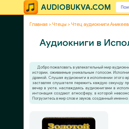
AUDIOBUKVA.COM
Главная
Чтецы
Чтец аудиокниги Аникее
Аудиокниги в Испо
Добро пожаловать в увлекательный мир аудиокн
истории, оживаемые уникальным голосом. Исполни
драмой. Слушая аудиокниги в исполнении этого арт
заставляя слушателя пережить каждую секунду пр
вечер в уюте, наслаждаясь аудиокнигами в исполн
интонация создают атмосферу, в которой невозмо
Погрузитесь в мир слов и звуков, созданный именно 