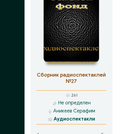
Сборник радиоспектаклей
№27
261
Не определен
Аникеев Серафим
Аудиоспектакли