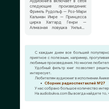
Аудиокнига включает в себя
следующие произведения:
Фримль Рудольф — Роз-Мари
Кальман Имре — Принцесса
цирка Хаггард Генри —
Алмазная ловушка Уильямс
Теннесси — Сладкоголосая
птица молодости Уильямс
Теннесси — Вопль, либо Игра
для двоих. Орфей спускается
С каждым днем все большей популярно
в ад Штраус Иоганн —
приятное с полезным, например, прогулива
Цыганский барон Ковнер
любимые произведения. Но многие любители 
Иосиф — Акулина Эрдман
Удобный фильтр книг позволяет решить
Николай — Самоубийца
интересует.
Сэйерс Дороти — Почерк
Любителям аудиокниг в исполнении Анике
убийцы Грин Грэм — Тихий
Сборник радиоспектаклей №27
янки Манн Томас —
У нас собрано большое количество интер
Будденброки
На audiobukva.com Вы всегда найдете то,