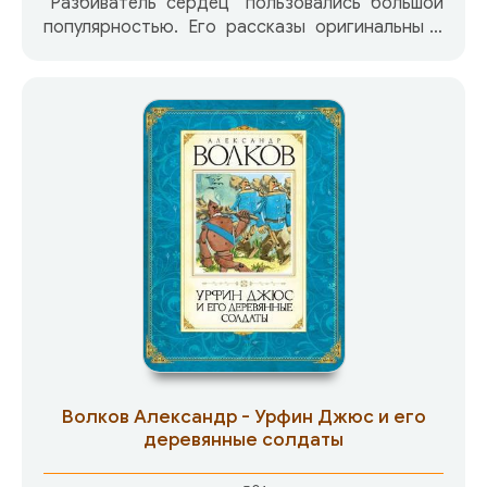
`Разбиватель сердец` пользовались большой
популярностью. Его рассказы оригинальны и
очень смешны. Предлагаем вам аудиокнигу, в
которую вошли рассказы писателя разных лет.
СодержаниеДети победителей. Повесть
Колечко. Рассказ Небо над головой. Рассказ А
вот те шиш! Рассказ Поправки к
задачкам.Рассказ Идет съемка. Рассказ Хочу
быть дворником. Рассказ Мимоходом. Рассказ
Легионер. Рассказ Правила всемогущества.
Рассказ Апельсины. Рассказ Паук. Рассказ
Цитаты. Рассказ Хочу в Париж. Рассказ
Оружейник Тарасюк. Рассказ Легенда о
морском параде. Рассказ Баллада о знамени.
Рассказ Маузер Папанина. Рассказ Карьера в
Никуда. Рассказ Ножик Сережи Довлатова.
Повесть
Волков Александр - Урфин Джюс и его
деревянные солдаты