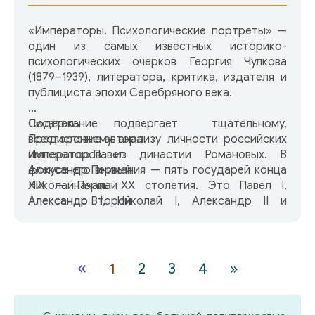
«Императоры. Психологические портреты» —
один из самых известных историко-
психологических очерков Георгия Чулкова
(1879–1939), литератора, критика, издателя и
публициста эпохи Серебряного века.
Писатель подвергает тщательному,
Содержание
всестороннему анализу личности российских
Предисловие автора
императоров из династии Романовых. В
Император Павел
фокусе его внимания — пять государей конца
Александр Первый
XIX — начала XX столетия. Это Павел І,
Николай Первый
Александр І, Николай І, Александр ІІ и
Александр Второй
Александр ІІІ. Через призму императорских
Александр Третий
образов читатель видит противоречивую
судьбу России — от реформ к реакции, от
диктатур к революционным преобразованиям,
«
1
2
3
4
»
от света к тьме и обратно.