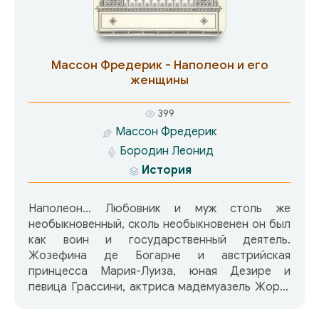
Массон Фредерик - Наполеон и его
женщины
399
Массон Фредерик
Бородин Леонид
История
Наполеон… Любовник и муж столь же
необыкновенный, сколь необыкновенен он был
как воин и государственный деятель.
Жозефина де Богарне и австрийская
принцесса Мария-Луиза, юная Дезире и
певица Грассини, актриса мадемуазель Жорж,
пани Валевская – это лишь несколько имен из
огромного списка прекрасных женщин, павших