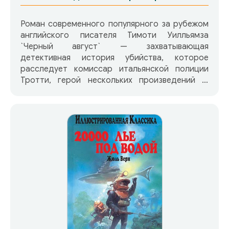
Роман современного популярного за рубежом
английского писателя Тимоти Уилльямза
`Черный август` — захватывающая
детективная история убийства, которое
расследует комиссар итальянской полиции
Тротти, герой нескольких произведений Т.
Уилльямза. Роман получил премию Ассоциации
детективной литературы как лучшее
произведение этого жанра в Европе в 1992
году.