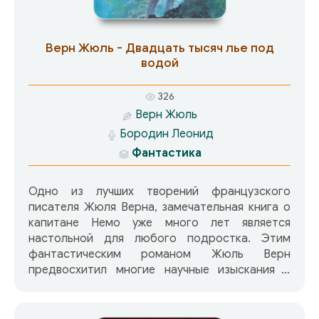
Верн Жюль - Двадцать тысяч лье под
водой
326
Верн Жюль
Бородин Леонид
Фантастика
Одно из лучших творений французского
писателя Жюля Верна, замечательная книга о
капитане Немо уже много лет является
настольной для любого подростка. Этим
фантастическим романом Жюль Верн
предвосхитил многие научные изыскания и
технические изобретения, ведь в то время,
когда было создано произведение, еще не
существовало подводных лодок, а