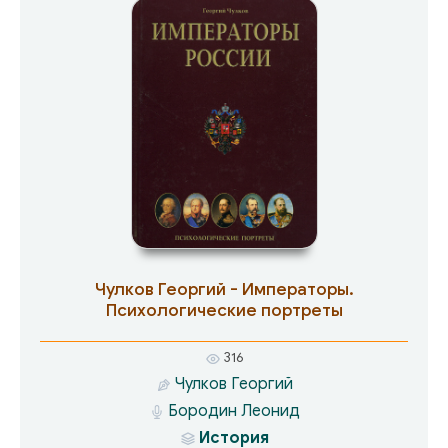
придуманный автором «Наутилус» уже
совершил кругосветное путешествие в
морских глубинах.
Чулков Георгий - Императоры.
Психологические портреты
316
Чулков Георгий
Бородин Леонид
История