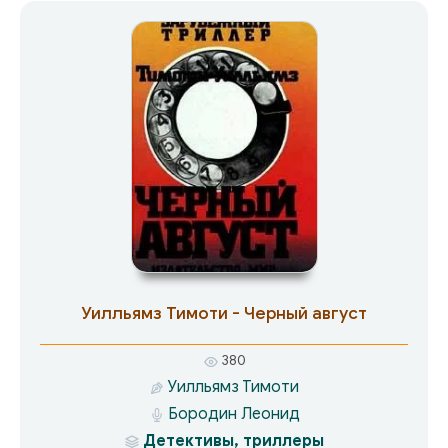
к ногам великого французского императора.
Уилльямз Тимоти - Черный август
380
Уилльямз Тимоти
Бородин Леонид
Детективы, триллеры