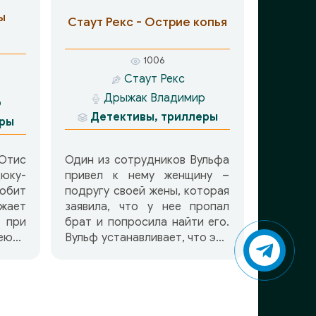
ы
Стаут Рекс - Острие копья
1006
Стаут Рекс
Дрыжак Владимир
р
Детективы, триллеры
еры
Отис
Один из сотрудников Вульфа
юку-
привел к нему женщину –
любит
подругу своей жены, которая
жает
заявила, что у нее пропал
 при
брат и попросила найти его.
юку.
Вульф устанавливает, что это
соб
было убийство, а чуть позже
 и не
выясняет, что убили вовсе не
ть ее
того, кого хотели.
ных
, что