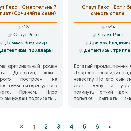
ут Рекс - Смертельный
Стаут Рекс - Если б
гиат (Сочиняйте сами)
смерть спала
1826
1694
Стаут Рекс
Стаут Рекс
Дрыжак Владимир
Дрыжак Владими
Детективы, триллеры
Детективы, трилл
ьма оригинальный роман
Богатый промышленник 
ута. Детектив, сюжет
Джарелл ненавидит гад
орого построен на
невестку. Но его сын 
ове темы литературного
свою жену и угро
гиата. Причем, Ниро
покинуть отчий дом
ф вынужден подвизаться
попытке выгнать зме
оли литературоведа,
Единственный спо
раллельно с
избавится от невестки
следованием загадочных
потерять сына — пойма
ств.Два судебных иска о
на противозакон
«
1
2
3
4
5
6
»
иате заканчиваются тем,
действиях. Подозревая