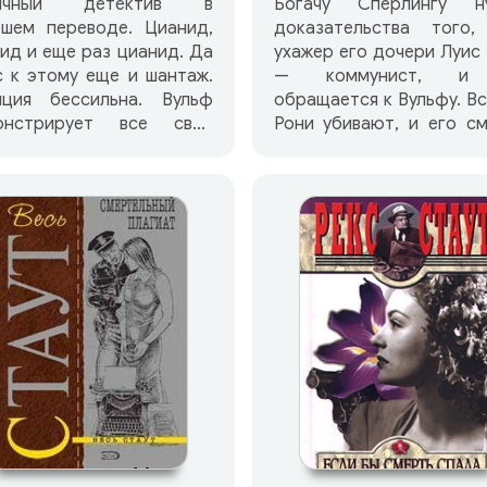
ичный детектив в
Богачу Сперлингу н
ошем переводе. Цианид,
доказательства того,
ид и еще раз цианид. Да
ухажер его дочери Луис
 к этому еще и шантаж.
— коммунист, и
иция бессильна. Вульф
обращается к Вульфу. В
онстрирует все свои
Рони убивают, и его с
обности.
оказывается связа
загадочным коро
преступного м
Арнольдом Зеком.