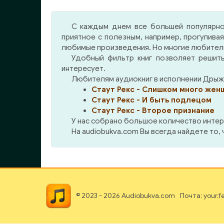
Гудвина за такое
что
«совершенно неприемлемое»
вын
С каждым днем все большей популярно
нарушение субординации!
зая
приятное с полезным, например, прогулива
отс
любимые произведения. Но многие любители 
кон
Удобный фильтр книг позволяет решить
нов
интересует.
Нац
Любителям аудиокниг в исполнении Дрыжа
Пис
Стаут Рекс - Слишком много жен
вмес
Стаут Рекс - И быть подлецом
обра
Стаут Рекс - Второе признание
нач
У нас собрано большое количество интер
Рез
На audiobukva.com Вы всегда найдете то,
шаго
Прич
и, 
соб
неи
© 2023 - 2026 Audiobukva.com
Почта: your.
Дел
поск
дне