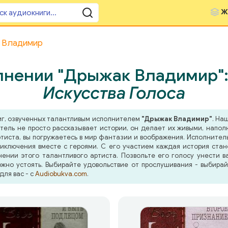
Ж
к Владимир
лнении "Дрыжак Владимир"
Искусства Голоса
иг, озвученных талантливым исполнителем
"Дрыжак Владимир"
. На
тель не просто рассказывает истории, он делает их живыми, напо
иста, вы погружаетесь в мир фантазии и воображения. Исполнитель 
иключения вместе с героями. С его участием каждая история ста
ении этого талантливого артиста. Позвольте его голосу унести в
жно устоять. Выбирайте удовольствие от прослушивания - выбира
для вас - с
Audiobukva.com
.