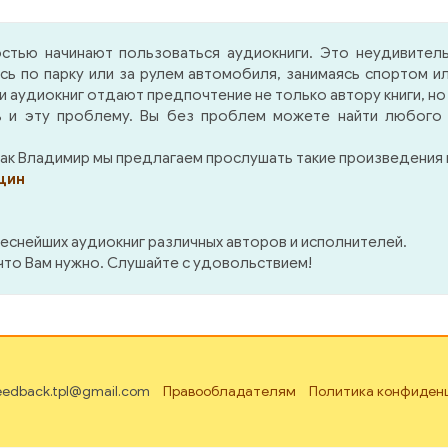
 авторы бестселлеров
его невестка продае
уждены выплатить
сторону секреты компа
стью начинают пользоваться аудиокниги. Это неудивител
вителям крупные суммы
Джарелл нанимает Вулф
ясь по парку или за рулем автомобиля, занимаясь спортом
тупных. Этим дело не
подтверждения этого.
аудиокниг отдают предпочтение не только автору книги, но
чается, «вчиняются»
сбора компромата 
 и эту проблему. Вы без проблем можете найти любого и
ые иски, после чего
Гудвин време
иональная Ассоциация
устраивается к бизнес
к Владимир мы предлагаем прослушать такие произведения к
ателей и Драматургов
секретарем — и естест
щин
те с издателями решают
натыкается на труп.
титься к Вульфу. Вульф
инает расследование.
еснейших аудиокниг различных авторов и исполнителей.
ультатом первых его
 что Вам нужно. Слушайте с удовольствием!
в оказывается убийство.
ем, убит один из истцов,
как всегда, в центре
ытий оказывается
зменный Арчи Гудвин.
feedback.tpl@gmail.com
Правообладателям
Политика конфиден
о закручивается туго,
ольку спустя несколько
й он же находит второй