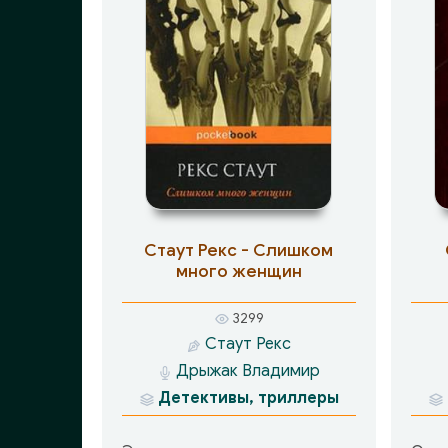
Стаут Рекс - Слишком
много женщин
3299
Стаут Рекс
Дрыжак Владимир
Детективы, триллеры