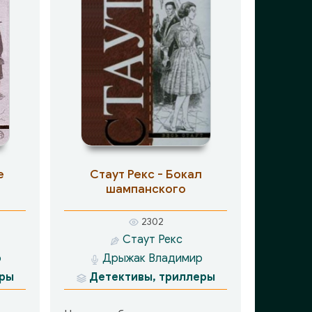
е
Стаут Рекс - Бокал
шампанского
2302
Стаут Рекс
р
Дрыжак Владимир
еры
Детективы, триллеры