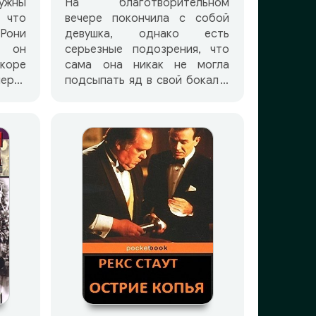
ужны
На благотворительном
 что
вечере покончила с собой
 Рони
девушка, однако есть
 он
серьезные подозрения, что
скоре
сама она никак не могла
мерть
подсыпать яд в свой бокал с
на с
шампанским. Знаменитый
лем
сыщик Ниро Вулф берется
ира
разгадать эту загадку и
раскрыть дерзкое
преступление.