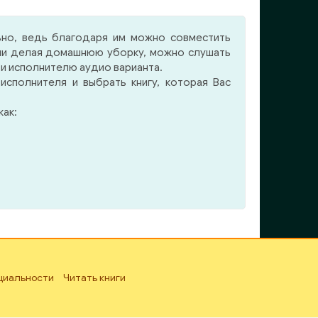
т на
нии,
ьно, ведь благодаря им можно совместить
а для
 или делая домашнюю уборку, можно слушать
 Для
 и исполнителю аудио варианта.
Арчи
сполнителя и выбрать книгу, которая Вас
нно
мену
ак:
венно
циальности
Читать книги