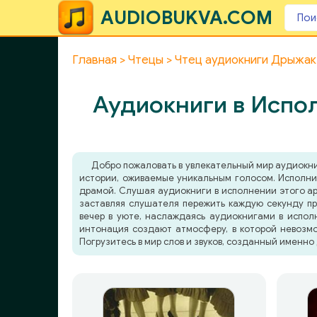
AUDIOBUKVA.COM
Главная
Чтецы
Чтец аудиокниги Дрыжа
Аудиокниги в Испо
Добро пожаловать в увлекательный мир аудиокн
истории, оживаемые уникальным голосом. Исполни
драмой. Слушая аудиокниги в исполнении этого арт
заставляя слушателя пережить каждую секунду пр
вечер в уюте, наслаждаясь аудиокнигами в исполн
интонация создают атмосферу, в которой невозмо
Погрузитесь в мир слов и звуков, созданный именно 