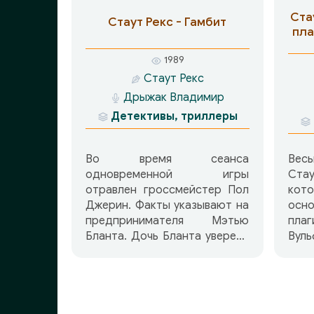
обстоятельствах?!
Ста
Стаут Рекс - Гамбит
Расследование резко
пла
осложняется…
1989
Стаут Рекс
Дрыжак Владимир
Детективы, триллеры
Во время сеанса
Вес
одновременной игры
Ста
отравлен гроссмейстер Пол
кот
Джерин. Факты указывают на
осн
предпринимателя Мэтью
пла
Бланта. Дочь Бланта уверена
Вуль
в невиновности отца и
в р
просит Вульфа разыскать
па
настоящего убийцу. Гудвин
рас
вычисляет убийцу раньше
убий
Вульф… и Вульф увольняет
плаг