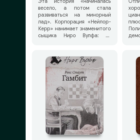
Эта история «начиналась
Отл
весело, а потом стала
хор
развиваться на минорный
циан
лад». Корпорация «Нейлор-
плюс
Керр» нанимает знаменитого
Пол
сыщика Ниро Вулфа: их
дем
сотрудника сбила машина. На
спос
первый взгляд произошло
всего лишь рядовое
дорожно-транспортное
происшествие. Но почему
тогда сын одного из
руководителей компании
утверждает, что это было
убийство, и отказывается
открыть причины своей
уверенности? И как
объяснить гибель еще
одного сотрудника «Нейлор-
Керр» на той же улице при
точно таких же