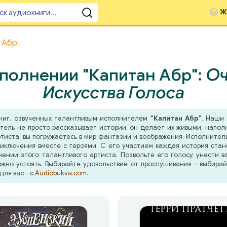
Ж
 Абр
полнении "Капитан Абр":
Оч
Искусства Голоса
ниг, озвученных талантливым исполнителем
"Капитан Абр"
. Наши
тель не просто рассказывает истории, он делает их живыми, напо
иста, вы погружаетесь в мир фантазии и воображения. Исполнитель 
иключения вместе с героями. С его участием каждая история ста
ении этого талантливого артиста. Позвольте его голосу унести в
жно устоять. Выбирайте удовольствие от прослушивания - выбира
для вас - с
Audiobukva.com
.