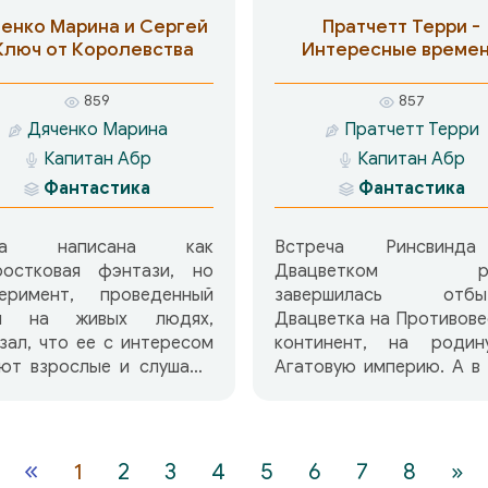
енко Марина и Сергей
Пратчетт Терри -
Ключ от Королевства
Интересные време
859
857
Дяченко Марина
Пратчетт Терри
Капитан Абр
Капитан Абр
Фантастика
Фантастика
ига написана как
Встреча Ринсвинд
ростковая фэнтази, но
Двацветком ра
перимент, проведенный
завершилась отбы
й на живых людях,
Двацветка на Противов
зал, что ее с интересом
континент, на родин
ают взрослые и слушают
Агатовую империю. А в
дшие.(7-8 лет). Сюжет
книге, из-за собы
тветствует одному из
которые происход
ссических фэнтазийных:
Агатовой империи, 
итель современной,
отправляется (не по с
«
1
2
3
4
5
6
7
8
»
гматической земной
воле) Ринсвинд. А еще