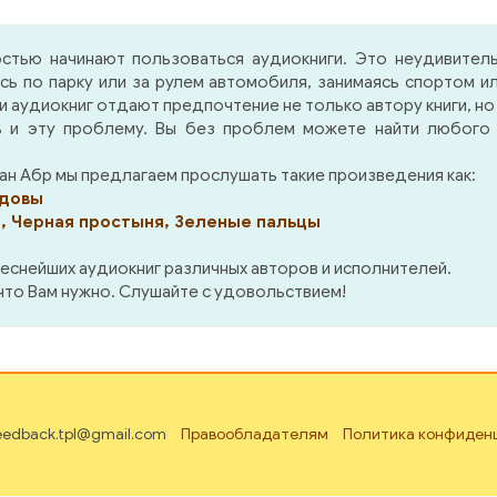
туры переносится в мир
своей воле) т
ев и волшебников. От
отправляется Коэн-вар
стью начинают пользоваться аудиокниги. Это неудивител
хой фентази книга
его Серебряная орда 
ясь по парку или за рулем автомобиля, занимаясь спортом
чается тем, что авторы
события предшест
аудиокниг отдают предпочтение не только автору книги, но
троили свою структуру
описанным в «После
 и эту проблему. Вы без проблем можете найти любого и
роздания вполне
герое»). Так что
уманно, и в общем ряду
необходимое для т
ан Абр мы предлагаем прослушать такие произведения как:
ругими волшебными
чтобы в Агатовой имп
рдовы
ми ( Скажем, как пример,
начали происход
а, Черная простыня, Зеленые пальцы
 Короля- Оберон(!)- и
удивительные, смешн
 это не Оберон из «Книги
героические, хор
еснейших аудиокниг различных авторов и исполнителей.
сперо» но нет-нет да и
узнаваемые 
 что Вам нужно. Слушайте с удовольствием!
аешься...) Главный
современного чита
рой не супермен-
(слушателя) события,
цназовец, призванный
сделано, и они таки нача
шить и мочить, а также
лодотворять и
feedback.tpl@gmail.com
Правообладателям
Политика конфиден
воживать, а девочка-
осток с полным букетом
ростковых комплексов,