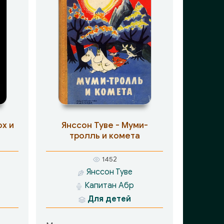
ох и
Янссон Туве - Муми-
тролль и комета
1452
Янссон Туве
Капитан Абр
Для детей