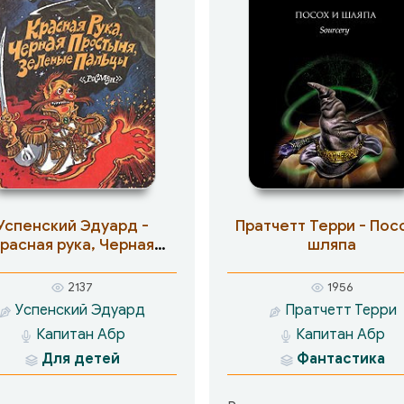
Успенский Эдуард -
Пратчетт Терри - Пос
расная рука, Черная
шляпа
стыня, Зеленые пальцы
2137
1956
Успенский Эдуард
Пратчетт Терри
Капитан Абр
Капитан Абр
Для детей
Фантастика