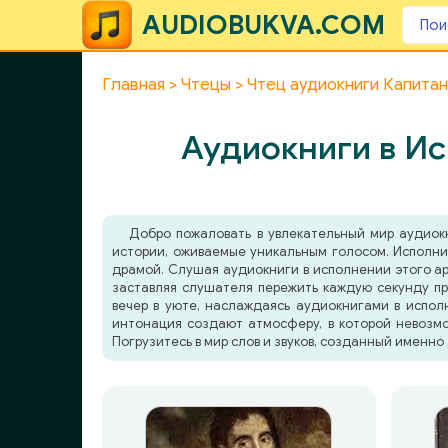
AUDIOBUKVA.COM
Главная
Чтецы
Чтец аудиокниги Капитан
Аудиокниги в Ис
Добро пожаловать в увлекательный мир аудиок
истории, оживаемые уникальным голосом. Исполни
драмой. Слушая аудиокниги в исполнении этого арт
заставляя слушателя пережить каждую секунду пр
вечер в уюте, наслаждаясь аудиокнигами в исполн
интонация создают атмосферу, в которой невозмо
Погрузитесь в мир слов и звуков, созданный именно 