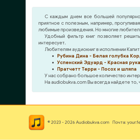
куль
геро
С каждым днем все большей популярно
пло
приятное с полезным, например, прогулива
отли
любимые произведения. Но многие любители 
выс
Удобный фильтр книг позволяет решить
ми
интересует.
прод
Любителям аудиокниг в исполнении Капит
с д
Рубина Дина - Белая голубка Ко
мира
Успенский Эдуард - Красная рук
имя
Пратчетт Терри - Посох и шляпа
хоть
У нас собрано большое количество интер
Про
На audiobukva.com Вы всегда найдете то,
задум
ге
спе
кру
оп
© 2023 - 2026 Audiobukva.com
Почта: your.
уна
подр
под