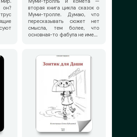
мир.
Муми-тролль и комета —
 он?
вторая книга цикла сказок о
трус
Муми-тролле. Думаю, что
ящие
пересказывать сюжет нет
суют
смысла, тем более, что
основная-то фабула не имеет
большого значения, ну кроме
того, что не надо бояться…
Весь кайф в маленьких
историях внутри!