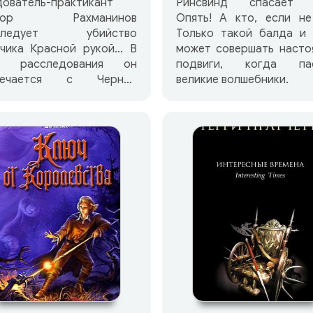
ователь-практикант
Ринсвинд спасает 
ктор Рахманинов
Опять! А кто, если не
следует убийство
Только такой балда и 
ьчика Красной рукой… В
может совершать насто
е расследования он
подвиги, когда па
речается с Черной
великие волшебники.
стыней, Зелеными
ьцами, Гробом на
лесиках и т.д. и
 Прекрасная прививка от
ких страхов — смех!