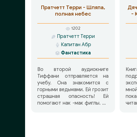
Ватикан показаны автором с
Пратчетт Терри - Шляпа,
Дяч
удевляющей точностью
полная небес
- 
деталей и настоящей
звенящей красотой.
1202
Пратчетт Терри
Капитан Абр
Фантастика
Во второй аудиокниге
Кн
Тиффани отправляется на
под
учебу. Она знакомится с
экс
горными ведьмами. Ей грозит
мно
страшная опасность! Ей
пока
помогают нак -мак фиглы. Но
чит
свои проблемы она всегда
мла
решает только сама!
соо
кла
нос
пра