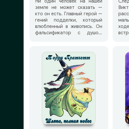
Ни один человек на нашей
След
земле не может сказать —
Ви
кто он есть. Главный герой —
рас
гений подделки, который
мал
влюбленный в живопись. Он
ход
фальсификатор с душою
вст
настоящего художника. Он
про
авантюрист, но
пал
благородный, вроде Робина
ко
Гуда от искусства, он
т.п.
необыкновенно
детс
интеллектуальный и
обаятельный мошенник.
Авантюрная судьба
Кордовина Захара
показывает сюжет его жизни
как захватывающий триллер.
Событиясменяют друг-друга,
не давая овлечься читателю.
Иерусалим и Рим, Винница и
Питер, Кордова, Толедо, и