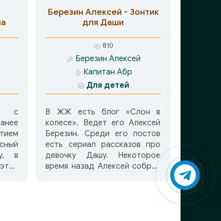
Березин Алексей - Зонтик
на
для Даши
810
Березин Алексей
Капитан Абр
Для детей
а с
В ЖЖ есть блог «Слон в
нее
колесе». Ведет его Алексей
тием
Березин. Среди его постов
есный
есть сериал рассказов про
у, в
девочку Дашу. Некоторое
 этой
время назад Алексей собрал
тий,
часть этих рассказов в
ят в
книжку. В бумажном виде ее
туда
пока нет. Ну а в аудио- она
воей
уже есть-слушайте на
, (по
здоровье. А если захотите