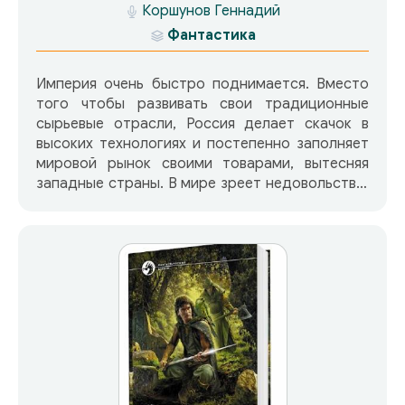
Коршунов Геннадий
Фантастика
Империя очень быстро поднимается. Вместо
того чтобы развивать свои традиционные
сырьевые отрасли, Россия делает скачок в
высоких технологиях и постепенно заполняет
мировой рынок своими товарами, вытесняя
западные страны. В мире зреет недовольство.
«Нет, надо поставить этих зарвавшихся
русских на место» — так думают на Западе. «У
этих русских слишком большая территория, а
нам тесно», — думают на Востоке. И те, и
другие не подозревают, что такое армия
Русской Империи, и с легкой душой начинают
войну.