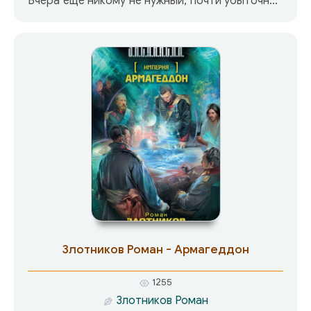
Вчера еще никому не нужный, почти убыточный
рудник стал ареной ожесточенных сражений.
Его испепеленные руины по несколько раз в
день переходят из рук в руки. Все дороги
провинции взяты под контроль, никто не
может войти в город или покинуть его без
проверки личности. Слабые страдают из-за
непрекращающегося насилия со стороны
подоспевших на шумок восточных налетчиков,
а сильные… Сильные заняты розыском
виновника. Им нужен самый странный нуб.
Злотников Роман - Армагеддон
1255
Злотников Роман