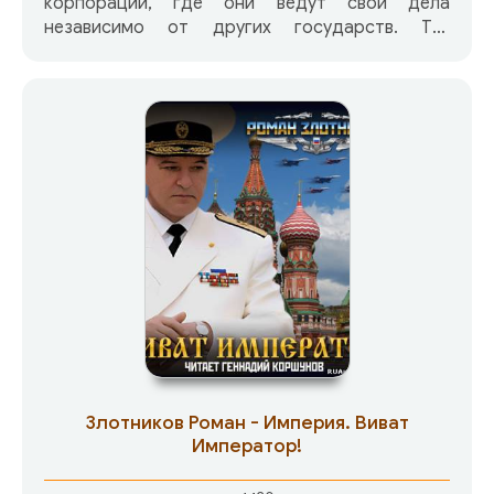
корпорации, где они ведут свои дела
независимо от других государств. Тут
делаются огромные деньги, но тут также
живут люди, храмовники, и те, кто пришёл из
давно забытых Традиций. Но мир развивается,
появляются новые технологии, исчезают
старые Традиции, появляются новые.
Злотников Роман - Империя. Виват
Император!