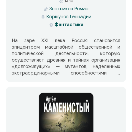
1430
Злотников Роман
Коршунов Геннадий
Фантастика
На заре XXI века Россия становится
эпицентром масштабной общественной и
политической деятельности, которую
осуществляет древняя и тайная организация
«долгоживущих» — мутантов, наделенных
экстраординарными способностями и
беспредельной финансовой властью. Логика
этих существ постижима с трудом, их понятия
о справедливости и морали далеки от
обычных человеческих, методы изощренны и
подчас неимоверно жестоки. Но конечная цель
— создание всепланетной, а затем и
галактической Империи, — похоже,
оправдывает средства. И первый этап на пути
к этой цели — установление монархии нового