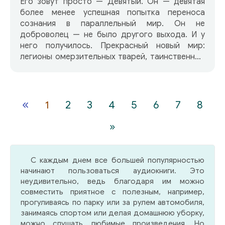
Его зовут просто — Девятый. Он — девятая
более менее успешная попытка переноса
сознания в параллельный мир. Он не
доброволец — не было другого выхода. И у
него получилось. Прекрасный новый мир:
легионы омерзительных тварей, таинственные
сектанты-демы, пытки инквизиции, наемные
убийцы, высокопоставленные интриганы и
горстка людей, чьи жизни зависят от его
решений и поступков. Непрекращающиеся
«
1
2
3
4
5
6
7
8
битва за жизнь. Где найти в этом мире
надежный и спокойный оплот? И сможет ли им
»
стать захваченное Тьмой, разграбленное
Межгорье и центр вторжения Нелюдей —
крепость Мальрок…
С каждым днем все большей популярностью
начинают пользоваться аудиокниги. Это
неудивительно, ведь благодаря им можно
совместить приятное с полезным, например,
прогуливаясь по парку или за рулем автомобиля,
занимаясь спортом или делая домашнюю уборку,
можно слушать любимые произведения. Но