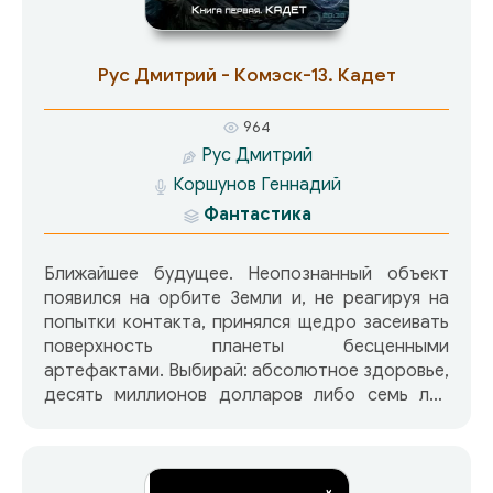
Рус Дмитрий - Комэск-13. Кадет
964
Рус Дмитрий
Коршунов Геннадий
Фантастика
Ближайшее будущее. Неопознанный объект
появился на орбите Земли и, не реагируя на
попытки контакта, принялся щедро засеивать
поверхность планеты бесценными
артефактами. Выбирай: абсолютное здоровье,
десять миллионов долларов либо семь лет
тюрьмы согласно свежей поправке к
законодательству. В «Ночь Звездопада» Павел
со своими друзьями мечется по городу,
бросаясь в круговерти скоротечных схваток с