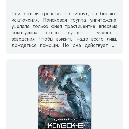
При «синей тревоге» не гибнут, но бывают
исключения. Поисковая группа уничтожена,
уцелела только юная практикантка, впервые
покинувшая стены сурового учебного
заведения. Чтобы выжить, надо всего лишь
дождаться помощи. Но она действует по
инструкции и начинает опасное
преследование. Вокруг начинается битва:
сверхмощные бомбы сметают деревни, гибнут
самолеты, спецназ Ордена ищет пропавшую
девушку, ведь от нее зависит исход сражения.
Все тщетно: против людей не только враги,
главный противник — тайга.