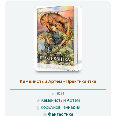
принято! Несмотря на то, что смерть
подстерегает везде… несмотря на то, что
Данил — девятая попытка выжить в страшном
мире… Несмотря на то, что на финише ждет
неизвестность, а может все та же самая
смерть… Предельный рекорд
предшественников Данила — один час…
сколько же будет отведено судьбой нашему
герою?
Каменистый Артем - Практикантка
1025
Каменистый Артем
Коршунов Геннадий
Фантастика