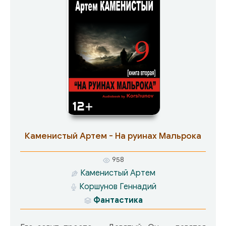
озверевшими обывателями и стремясь добыть
один из артефактов. Однако так ли уж
бескорыстна помощь неведомых
инопланетян? Что ждет человека, сжавшего в
руке драгоценный кристалл? Где он очнется
уже завтра? А что, если, открыв глаза, первое,
что он увидит, будет мерцающая надпись:
«Загрузка локации: Виртполигон «Кубинка-
дигитальная». Добро пожаловать, кадет!
Теперь ты – истребитель!»
Каменистый Артем - На руинах Мальрока
958
Каменистый Артем
Коршунов Геннадий
Фантастика