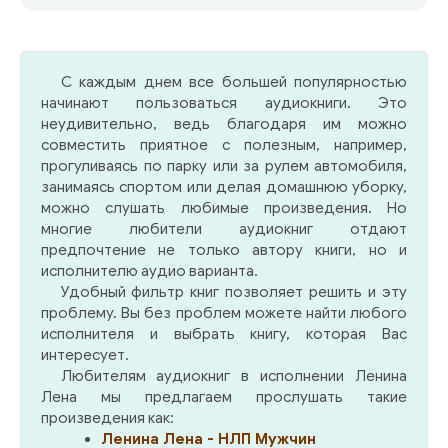
частных самолётов, соболей, бриллиантов и
устриц, роскошных женщин, интриг и
предательств… Молодой российский
миллиардер с царской фамилией Романов
С каждым днем все большей популярностью
собирается отметить свое
начинают пользоваться аудиокниги. Это
тридцатитрёхлетие. В честь этого события на
неудивительно, ведь благодаря им можно
Лазурном берегу готовится грандиозный
совместить приятное с полезным, например,
банкет. Героя ждут неожиданные сюрпризы,
прогуливаясь по парку или за рулем автомобиля,
которые повлекут за собой опасные
занимаясь спортом или делая домашнюю уборку,
приключения…
можно слушать любимые произведения. Но
многие любители аудиокниг отдают
предпочтение не только автору книги, но и
исполнителю аудио варианта.
Удобный фильтр книг позволяет решить и эту
проблему. Вы без проблем можете найти любого
исполнителя и выбрать книгу, которая Вас
интересует.
Любителям аудиокниг в исполнении Ленина
Лена мы предлагаем прослушать такие
произведения как:
Ленина Лена - НЛП Мужчин