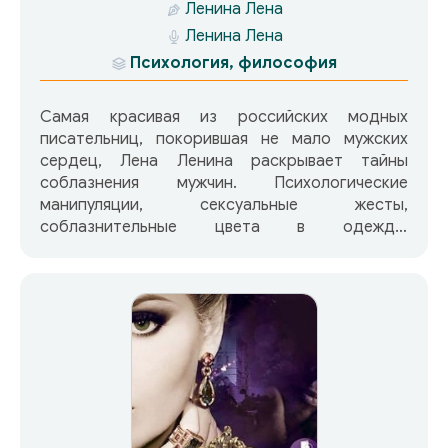
Ленина Лена
Ленина Лена
Психология, философия
Самая красивая из российских модных
писательниц, покорившая не мало мужских
сердец, Лена Ленина раскрывает тайны
соблазнения мужчин. Психологические
манипуляции, сексуальные жесты,
соблазнительные цвета в одежде,
афродизиаки, сводящие с ума запахи,
возбуждающие слова и сексуальные игры —
все, что должна знать каждая женщина,
желающая завоевать любимого-мужчину.
Женщины откроют для себя секреты мужской
потенции и оргазма и научатся управлять
мужским желанием и чувствами. Эта книга
расскажет о многообразии сексуальных
фантазий и эротических поцелуев, о том, как
познакомиться, понравиться и быстро