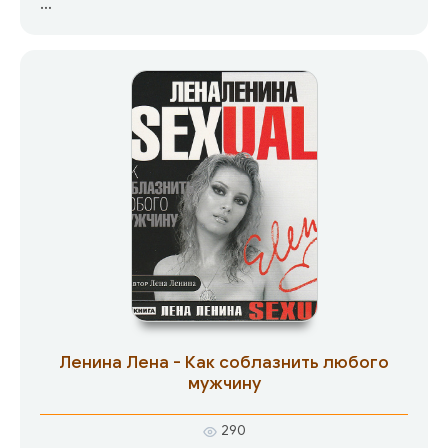
В книгу вошли также такие темы, как
афродизиаки, эротические цвета, сексуальные
жесты, эротикостимулирующие эфирные
масла, и психологические методики: «как
научить мужчину дарить подарки», «как
понравиться, не произнося ни одного слова»
или «как сделать его верным в любви».
18+
Ленина Лена - Как соблазнить любого
мужчину
290