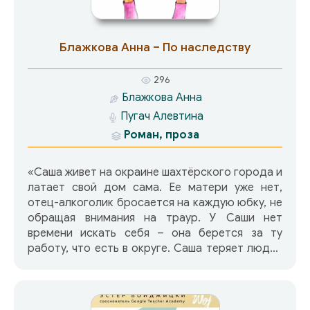
Блажкова Анна – По наследству
296
Блажкова Анна
Пугач Алевтина
Роман, проза
«Саша живет на окраине шахтёрского города и
латает свой дом сама. Ее матери уже нет,
отец-алкоголик бросается на каждую юбку, не
обращая внимания на траур. У Саши нет
времени искать себя – она берется за ту
работу, что есть в округе. Саша теряет людей
и все, что было ценно, – а в это время
огромный СССР теряет себя.
Шахтеры бастуют, обещая перекрыть