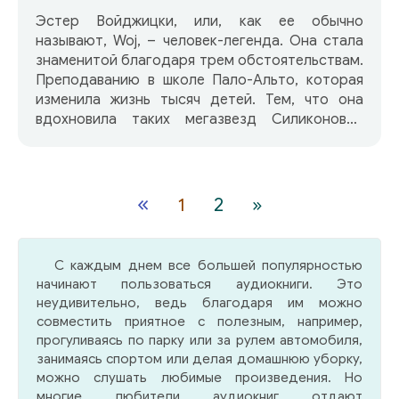
Эстер Войджицки, или, как ее обычно
называют, Woj, – человек-легенда. Она стала
знаменитой благодаря трем обстоятельствам.
Преподаванию в школе Пало-Альто, которая
изменила жизнь тысяч детей. Тем, что она
вдохновила таких мегазвезд Силиконовой
долины, как Стив Джобс, и работала
консультантом по образованию в Google.
А также воспитала трех дочерей, каждая из
«
1
2
»
которых стала суперуспешной: Сьюзен –
генеральный директор YouTube, Джанет –
профессор педиатрии, а Энн – глава
С каждым днем все большей популярностью
инновационной компании генетического
начинают пользоваться аудиокниги. Это
тестирования 23andMe. Свой новаторский
неудивительно, ведь благодаря им можно
педагогический подход она назвала 5С:
совместить приятное с полезным, например,
Самодоверие, Самоуважение,
прогуливаясь по парку или за рулем автомобиля,
Самостоятельность, Сотрудничество,
занимаясь спортом или делая домашнюю уборку,
Сердечность. Это не просто книга о том, как
можно слушать любимые произведения. Но
нацелить детей на успех, она о том, как
многие любители аудиокниг отдают