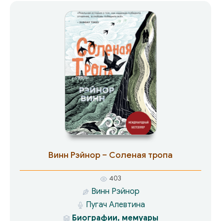
Водонапорная башня (рассказ, 1996) Мост,
который я хотел перейти (рассказ, 2001)
музыка Shoom Запись о поиске ветра (рассказ
в составе сборника «ДПП (NN)», 2003) музыка
Dilijan, Shoom, Noam Dayan Гость на празднике
Бон (рассказ в составе сборника «ДПП (NN)»,
2003) Акико (рассказ в составе сборника «ДПП
(NN)», 2003) Стихотворение лошади
(стихотворение из романа «t», 2009) Who by
fire (рассказ, 2005)
Винн Рэйнор – Соленая тропа
403
Винн Рэйнор
Пугач Алевтина
Биографии, мемуары