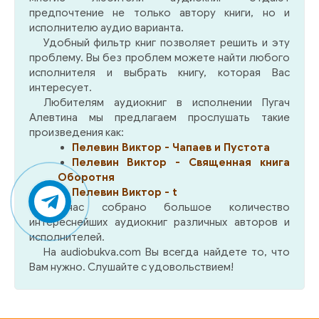
научить их быть самостоятельными, не
предпочтение не только автору книги, но и
бояться трудностей, ошибок и при этом
исполнителю аудио варианта.
оставаться по-настоящему добрыми людьми.
Удобный фильтр книг позволяет решить и эту
Но главное отличие книги Эстер в том, что ее
проблему. Вы без проблем можете найти любого
исполнителя и выбрать книгу, которая Вас
опыт на 100 % подтвержден жизнью. А успех и
интересует.
человеческие качества ее детей и учеников –
Любителям аудиокниг в исполнении Пугач
лучшее тому доказательство.
Алевтина мы предлагаем прослушать такие
произведения как:
Пелевин Виктор - Чапаев и Пустота
Пелевин Виктор - Священная книга
Оборотня
Пелевин Виктор - t
У нас собрано большое количество
интереснейших аудиокниг различных авторов и
исполнителей.
На audiobukva.com Вы всегда найдете то, что
Вам нужно. Слушайте с удовольствием!