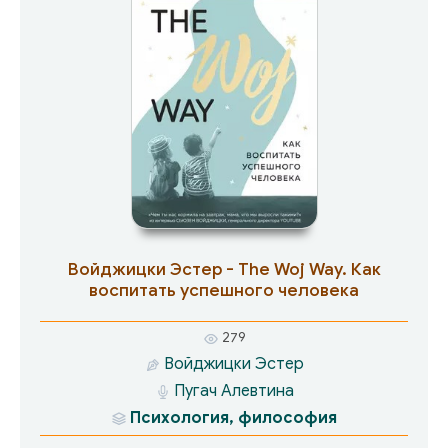
железную дорогу. Хитрые мошенники
наживаются на простодушных селянах. Пока на
обломках былого величия строится новая
страна, Саша пытается справиться с
бедностью и беспросветностью бывшего
шахтерского поселка. Нарожать ораву от
соседского оболтуса, обабиться и спиться –
самое простое, но внутри у Саши воздушный
шарик, имя которому – свобода».
Войджицки Эстер - The Woj Way. Как
воспитать успешного человека
279
Войджицки Эстер
Пугач Алевтина
Психология, философия