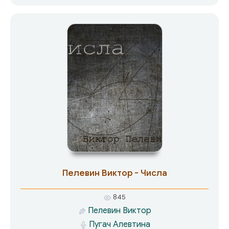
веданте. Дуалистическая проблема: кто
реален, писатель или его герой, решается
недуалистически. И писатель, и герой —
нереальны, реально лишь То. О чём книга на
самом деле делается ясным с помощью
Читателя.
Пелевин Виктор - Числа
845
Пелевин Виктор
Пугач Алевтина