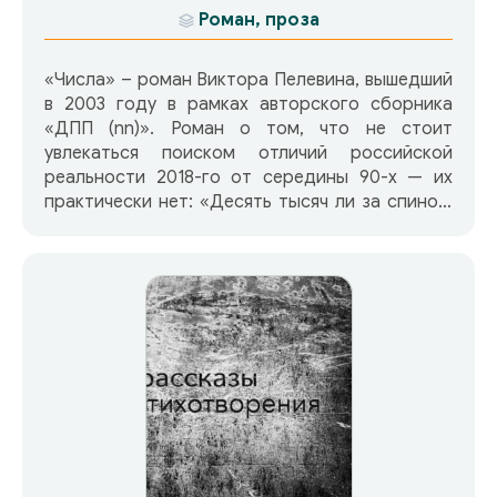
Роман, проза
«Числа» – роман Виктора Пелевина, вышедший
в 2003 году в рамках авторского сборника
«ДПП (nn)». Роман о том, что не стоит
увлекаться поиском отличий российской
реальности 2018-го от середины 90-х — их
практически нет: «Десять тысяч ли за спиной,
а грабли всё те ж…». На примере главного
героя повествования, бизнесмена Степана, мы
можем видеть, как легко перехватывается та
сила, которую каждый из нас вкладывает в те
или иные ценности. О том, как посредством
манипулирования самыми важными человеку
образами вся его жизнь перенаправляется в
русло, выгодное кому-то недоброму. Однако,
чем выше сила концентрации, тем больше
шансов выйти за пределы «себя». Ведь все
светящиеся знаки на пути — лишь отражатели
твоего изначального света.