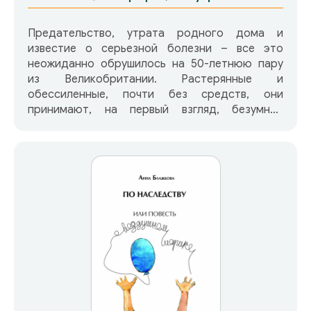
Предательство, утрата родного дома и
известие о серьезной болезни – все это
неожиданно обрушилось на 50-летнюю пару
из Великобритании. Растерянные и
обессиленные, почти без средств, они
принимают, на первый взгляд, безумное
решение: отправиться в поход по юго-
западной береговой тропе протяженностью
630 миль, известной своей суровой красотой.
В 2013 году, с трудом подбросив на плечи
рюкзаки с необходимыми вещами, они
начинают свой путь по потрясающим
пейзажам, сталкиваясь с трудностями жизни в
дикой природе и меняясь с каждым шагом.