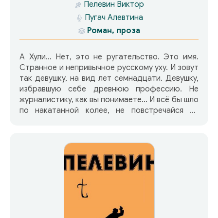
Пелевин Виктор
Пугач Алевтина
Роман, проза
А Хули… Нет, это не ругательство. Это имя.
Странное и непривычное русскому уху. И зовут
так девушку, на вид лет семнадцати. Девушку,
избравшую себе древнюю профессию. Не
журналистику, как вы понимаете… И всё бы шло
по накатанной колее, не повстречайся ей
клиент — индус. Минутная потеря
концентрации, и… А дальше — судьба свела её
ни с кем-нибудь, а с полковником ФСБ. Таким
же странным, как и А Хули…