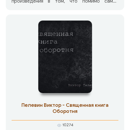
произведения в том, что помимо самой
сюжетной канвы, являющейся основой любого
литературного произведения, оно даёт и
выход за её пределы. Постепенно читатель
убеждается в ненужности любых концепций и
образов и легко делает прыжок в свободу.
Пелевин Виктор - Священная книга
Оборотня
10274