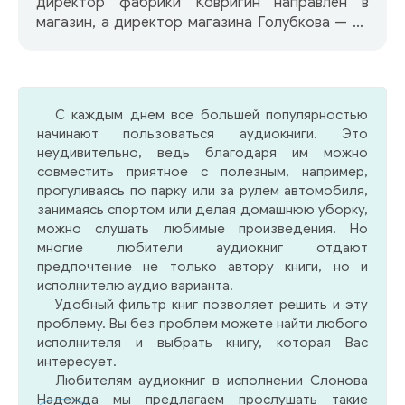
директор фабрики Ковригин направлен в
магазин, а директор магазина Голубкова — на
фабрику. И вот с приходом молодого
энергичного талантливого специалиста Нины
Голубковой все изменяется: пущен новый
конвейер, начат выпуск модных туфель, и,
С каждым днем все большей популярностью
конечно, обувь — нарасхват…
начинают пользоваться аудиокниги. Это
неудивительно, ведь благодаря им можно
совместить приятное с полезным, например,
прогуливаясь по парку или за рулем автомобиля,
занимаясь спортом или делая домашнюю уборку,
можно слушать любимые произведения. Но
многие любители аудиокниг отдают
предпочтение не только автору книги, но и
исполнителю аудио варианта.
Удобный фильтр книг позволяет решить и эту
проблему. Вы без проблем можете найти любого
исполнителя и выбрать книгу, которая Вас
интересует.
Любителям аудиокниг в исполнении Слонова
Надежда мы предлагаем прослушать такие