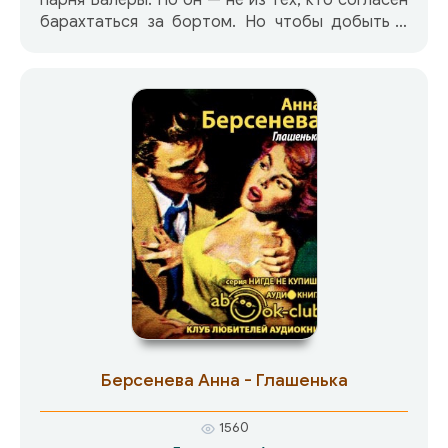
парня Валеры. Но он — не из тех, кто согласен
барахтаться за бортом. Но чтобы добыть и
отстоять место на верхней палубе «корабля
жизни», Валере Васильеву надо научиться
драться насмерть.
Берсенева Анна - Глашенька
1560