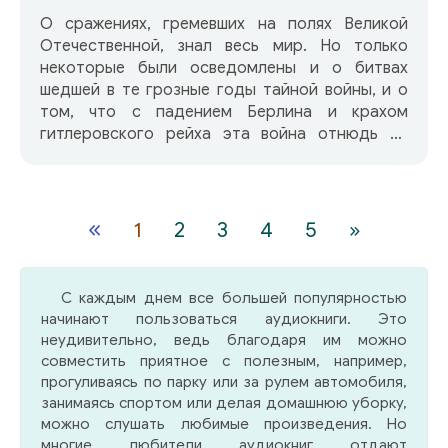
О сражениях, гремевших на полях Великой
Отечественной, знал весь мир. Но только
некоторые были осведомлены и о битвах
шедшей в те грозные годы тайной войны, и о
том, что с падением Берлина и крахом
гитлеровского рейха эта война отнюдь не
завершилась. Чемпиону Ленинграда по боксу
разведчику Игорю Миклашевскому и его
друзьям пришлось убедиться в этом на
собственном опыте…
«
1
2
3
4
5
»
С каждым днем все большей популярностью
начинают пользоваться аудиокниги. Это
неудивительно, ведь благодаря им можно
совместить приятное с полезным, например,
прогуливаясь по парку или за рулем автомобиля,
занимаясь спортом или делая домашнюю уборку,
можно слушать любимые произведения. Но
многие любители аудиокниг отдают