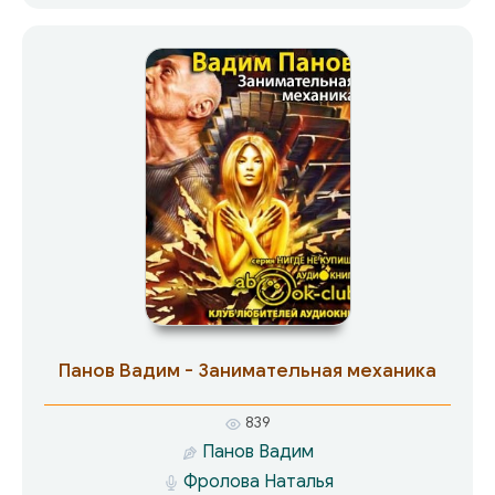
осуществлению чьих-то замыслов.
Препятствие, легко устранимое для людей,
которые не брезгуют ничем. Что же делать?
Либо уехать, забиться в нору, вздрагивая от
каждого шороха, либо… попытаться
разобраться в том, что происходит. Я выбрала
второе. Итак, я снова в родном городе, откуда
сбежала шесть лет назад, сбежала от
пагубной страсти и предательства…
Панов Вадим - Занимательная механика
839
Панов Вадим
Фролова Наталья