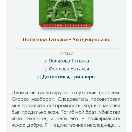
человеком интересным, незаурядным и,
кажется, любящим ее?..
Полякова Татьяна - Уходи красиво
1332
Полякова Татьяна
Фролова Наталья
Детективы, триллеры
Деньги не гарантируют отсутствие проблем.
Скорее наоборот. Следователь посоветовал
мне проявлять осторожность. Ход его мыслей
был предельно ясен. Погиб мой брат, убийство
явно заказное, и цель его – прикарманить
чужое добро. Я – единственная наследница, а
значит, и единственное препятствие к