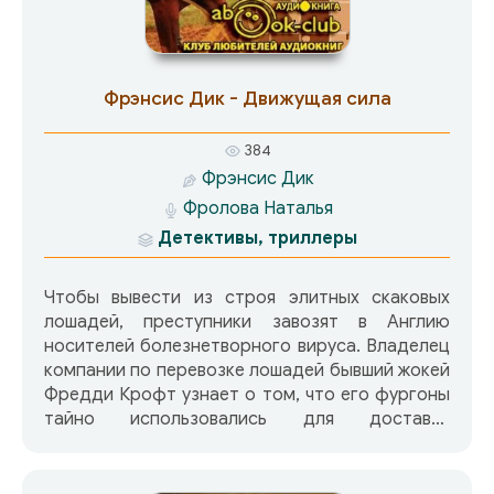
которой причудливо переплелись судьбы
множества людей — от сыщиков экстра-
класса до простых олигархов, приоткрылись
многие тайны далекого и близкого прошлого, а
Фрэнсис Дик - Движущая сила
главное, оказалось, что волшебниками не
рождаются, ими становятся. Вернее, не
384
волшебниками — Искусниками. Впрочем, обо
Фрэнсис Дик
всем по порядку… На данный момент это
Фролова Наталья
единственная озвученная книга серии. Цикл
«La mystique de Moskou» состоит из
Детективы, триллеры
произведений, никак не связанных друг с
другом.
Чтобы вывести из строя элитных скаковых
лошадей, преступники завозят в Англию
носителей болезнетворного вируса. Владелец
компании по перевозке лошадей бывший жокей
Фредди Крофт узнает о том, что его фургоны
тайно использовались для доставки
зараженных клещами животных. Фредди не
желает иметь ничего общего с преступным
миром, но не в его правилах прощать тому, кто