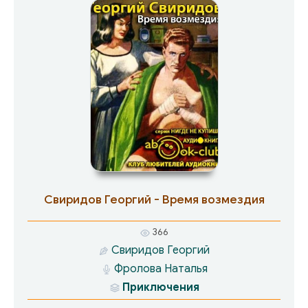
пытается использовать его втемную. Что же
окажется сильнее: блестящий интеллект и
тонкая интуиция или слепая ненависть к чужим
успехам, к чужому достатку, к чужой
удачливости?..
Свиридов Георгий - Время возмездия
366
Свиридов Георгий
Фролова Наталья
Приключения