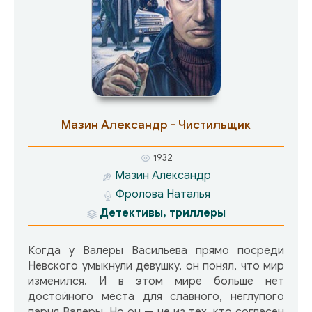
ее мама призналась в обмане, пообещала
поговорить с настоящим отцом и… пропала!
Любительница частного сыска не бросит
девочку на произвол судьбы, пусть даже по
ходу расследования ей придется сниматься в
сериале вместе с Полкановым в роли… собаки!
Мазин Александр - Чистильщик
1932
Мазин Александр
Фролова Наталья
Детективы, триллеры
Когда у Валеры Васильева прямо посреди
Невского умыкнули девушку, он понял, что мир
изменился. И в этом мире больше нет
достойного места для славного, неглупого