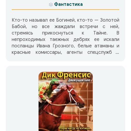
Фантастика
Кто-то называл ее Богиней, кто-то — Золотой
Бабой, но все жаждали встречи с ней,
стремясь прикоснуться к Тайне. В
непроходимых таежных дебрях ее искали
посланцы Ивана Грозного, белые атаманы и
красные комиссары, агенты спецслужб и
тысячи безвестных охотников за удачей.
Многие века пропадали без вести
авантюристы, осмелившиеся прикоснуться к
тайне золотого изваяния Великой Матери, но
она открывалась лишь тем, кого выбирала
сама. А в начале Третьего тысячелетия
случилось то, что ранее казалось
невозможным — Золотая Женщина покинула
свое древнее убежище и очутилась в одном из
самых циничных и совсем не волшебных
городов мира — в Москве… И все это было
только завязкой удивительной истории, в