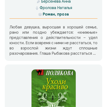
Берсенева Анна
Фролова Наталья
Роман, проза
Любая девушка, выросшая в хорошей семье,
рано или поздно убеждается: «книжные»
представления о действительности – удел
юности. Если вовремя с ними не расстаться, то
во взрослой жизни ждут сплошные
разочарования. Глаша Рыбакова расстаться со
своими наивными иллюзиями не сумела, и их
крушение оказалось слишком болезненным.
Глаше «за тридцать», а любовь ее обманула, и
яркие надежды молодости, которая прошла в
Москве, обернулись жизнью в глуши и… И надо
наконец научиться жить по взрослым
правилам! Надо совершить решительный
поступок, который переменит ее жизнь,
сделает ее счастливой. Ведь не зря же судьба
приводит Глашу в Испанию, дарит встречу с