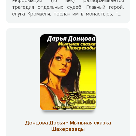
Реформации (16 век) разворачивается
трагедия отдельных судеб. Главный герой,
слуга Кромвеля, послан им в монастырь, где
зверски убит предыдущий эмиссар лорда. К
невыполненному заданию покойного
(заставить аббата добровольно распустить
монастырь) прибавляется поиск убийцы.
Донцова Дарья - Мыльная сказка
Шахерезады