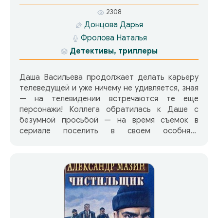
2308
Донцова Дарья
Фролова Наталья
Детективы, триллеры
Даша Васильева продолжает делать карьеру
телеведущей и уже ничему не удивляется, зная
— на телевидении встречаются те еще
персонажи! Коллега обратилась к Даше с
безумной просьбой — на время съемок в
сериале поселить в своем особняке
знаменитого актера Вадима Полканова.
Сердобольная Даша не смогла отказать, и ее
дом мигом превратился в балаган. Одним
прекрасным утром на пороге нарисовалась
милая девочка Катя — неизвестная дочка
Полканова! Вадим быстро охладил ее пыл,
заявив, что вообще не может иметь детей. А
вечером перепуганная Катя позвонила Даше: