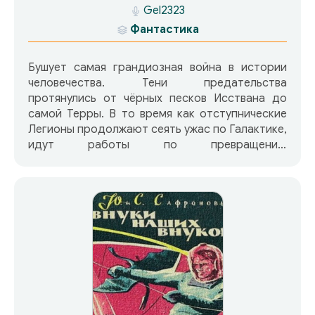
Gel2323
Фантастика
Бушует самая грандиозная война в истории
человечества. Тени предательства
протянулись от чёрных песков Исствана до
самой Терры. В то время как отступнические
Легионы продолжают сеять ужас по Галактике,
идут работы по превращению
Императорского Дворца в чудовищную
цитадель, защитникам которой предстоит
встать между Хорусом и Императором.
Узнайте о судьбе Карающего флота Рогала
Дорна, погрузитесь во тьму вместе с легионом
Конрада Кёрза, и взгляните на поле битвы с
высоты полёта Ворона… Содержание01. Джон
Френч. БАГРОВЫЙ КУЛАК 02. Грэм Макнилл.
ТЁМНЫЙ КОРОЛЬ 03. Дэн Абнетт. БАШНЯ
МОЛНИЙ 04. Грэм Макнилл. ПРОЕКТ КАБА 05.
Гэв Торп. ПОЛЁТ ВОРОНА 06. Грэм Макнилл.