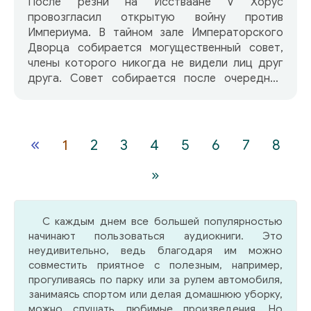
После резни на Исстваане V Хорус
провозгласил открытую войну против
Империума. В тайном зале Императорского
Дворца собирается могущественный совет,
члены которого никогда не видели лиц друг
друга. Совет собирается после очередной
провальной попытки устранить
Архипредателя усилиями подосланного
профессионального ассасина. Официо
Ассасинорум решает отправить целую
«
1
2
3
4
5
6
7
8
команду агентов, чтобы все-таки достичь цели
и остановить гражданскую войну в Империуме
»
Человечества. И очень скоро все маски будут
сброшены…
С каждым днем все большей популярностью
начинают пользоваться аудиокниги. Это
неудивительно, ведь благодаря им можно
совместить приятное с полезным, например,
прогуливаясь по парку или за рулем автомобиля,
занимаясь спортом или делая домашнюю уборку,
можно слушать любимые произведения. Но