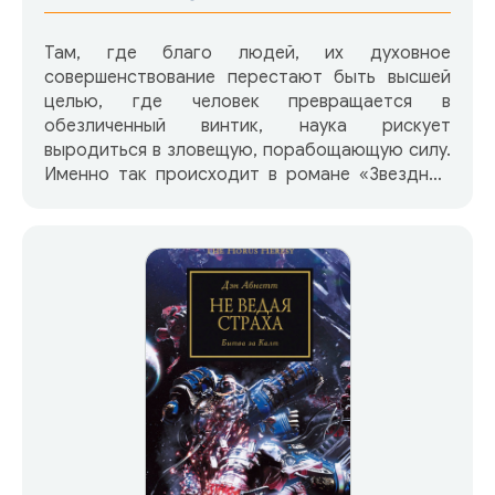
Там, где благо людей, их духовное
совершенствование перестают быть высшей
целью, где человек превращается в
обезличенный винтик, наука рискует
выродиться в зловещую, порабощающую силу.
Именно так происходит в романе «Звездные
берега». Герои романа попадают на планету,
напоминающую им родную Землю, но начисто
лишенную жизни: бесконечный океан песков
покрывает ее поверхность. Причины
выясняются позже. Некогда обитатели Харды
передали совершеннейшим автоматам
управление не только производством, но и
чисто человеческими сферами жизни.
«Электрон расставил коварные сети, обещая
человеку сытую, бездумную жизнь…» И человек
превратился в этом мире в придаток
саморегулирующейся технологической
системы. Супермозг в конце концов «перевел»