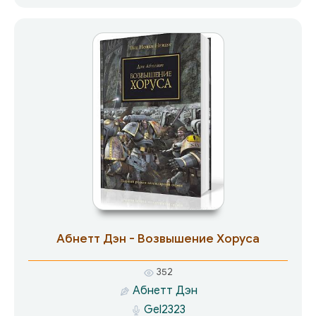
коммунистическом будущем, в 2017 году, куда
попадает герой после полторасталетнего сна.
Кроме этого в начале 60-х Юрий Сафронов
опубликовал несколько фантастических
рассказов, написанных в традиционной для
того времени «фантастике ближнего
прицела», которая представляла собой (по
словам Р. Хайнлайна) «слегка
замаскированными инженерными отчетами».
Абнетт Дэн - Возвышение Хоруса
352
Абнетт Дэн
Gel2323