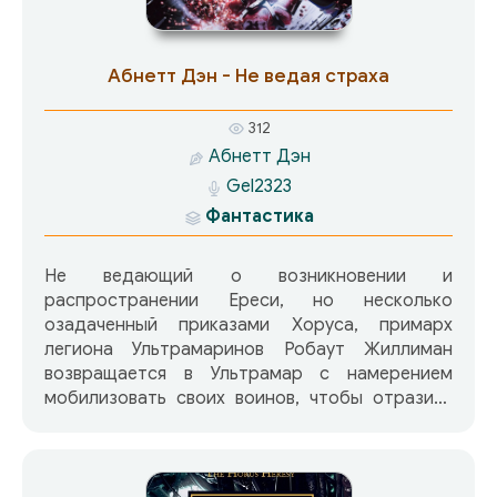
людей в иное состояние: потому их и нет на
этой планете, что «упакованы» они в
крохотные информационные ячейки внутри
Абнетт Дэн - Не ведая страха
песчинок. Зловещая серо-желтая пустыня
оказывается воплощением кибернетического
312
«идеала»…
Абнетт Дэн
Gel2323
Фантастика
Не ведающий о возникновении и
распространении Ереси, но несколько
озадаченный приказами Хоруса, примарх
легиона Ультрамаринов Робаут Жиллиман
возвращается в Ультрамар с намерением
мобилизовать своих воинов, чтобы отразить
массированное вторжение орков в систему
Веридиан. В это время предполагаемый
союзник Ультрамаринов в этой битве, легион
Несущих Слово, организует вторжение на