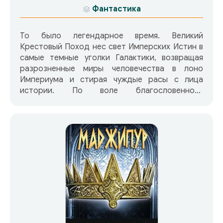
Фантастика
То было легендарное время. Великий
Крестовый Поход нес свет Имперских Истин в
самые темные уголки Галактики, возвращая
разрозненные миры человечества в лоно
Империума и стирая чуждые расы с лица
истории. По воле благословенного
Императора, решившего отойти от ратных
дел, бразды правления этой беспримерной
кампанией были вручены Хорусу, примарху
Легиона Лунных Волков. Так говорят летописи,
но ни в одной из них не найти ответа на вопрос
– когда, под небом какого мира проросли
семена Великой Ереси. Может быть, это
случилось в тот день, когда Хорус убил
Императора в первый раз…