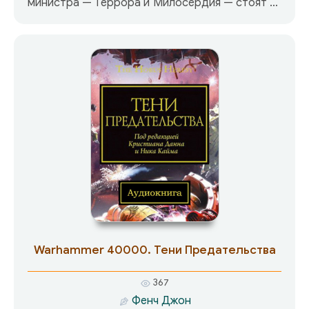
министра — Террора и Милосердия — стоят за
его спиной. Превозносимый и проклинаемый,
любимый и ненавидимый, изобретающий
невероятные, издевательские казни для своих
противников и ценой голода собственного
народа спасающий детей своих врагов,
обожествлённый и объединивший планету под
своим началом, он организует суд над самим
собой за всё то зло, что причинил, добиваясь
всеобщего блага, устами министра Террора
приговаривает себя к смерти…
Warhammer 40000. Тени Предательства
367
Фенч Джон