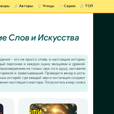
анры
Авторы
Чтецы
Серии
ТОП
е Слов и Искусства
дения - это не просто слова, а настоящие истории,
ждый персонаж и каждую сцену эмоциями и драмой.
роизведениям не только звук, но и душу, заставляя
торимой и захватывающей. Проведите вечер в уюте,
ьных историй, где каждый звук и интонация создают
ении настоящего мастера. Погрузитесь в мир слов и