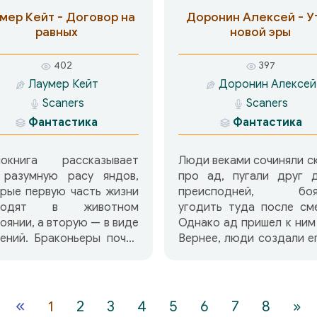
наемников, подписы
мер Кейт - Договор на
Доронин Алексей - У
контракт и почти сраз
равных
новой эры
оказывается втянут
страшную круговерть в
402
397
Во время схватки за пл
Лаумер Кейт
Доронин Алексей
Корал, едва не стои
Scaners
Scaners
Джону жизни, он встреч
Бригаде призраков — т
Фантастика
Фантастика
имя носит звездный спе
— свою собственную ж
иокнига рассказывает
Люди веками сочиняли с
которую похоронил п
 разумную расу яндов,
про ад, пугали друг д
тем, как пойти в наем
рые первую часть жизни
преисподней, боя
Этот момент и стал н
водят в животном
угодить туда после см
точкой отсчета его к
оянии, а вторую — в виде
Однако ад пришел к ним
изменившейся жизни.
ений. Браконьеры почти
Вернее, люди создали е
ностью уничтожили этот
Земле своими рук
. И вот однажды, на
Буквально за неско
ную планету яндов
часов. И не было ник
бывает космический
всадников Апокалипсиса,
«
1
2
3
4
5
6
7
8
»
абль с тремя людьми,
ролью прекрасно справ