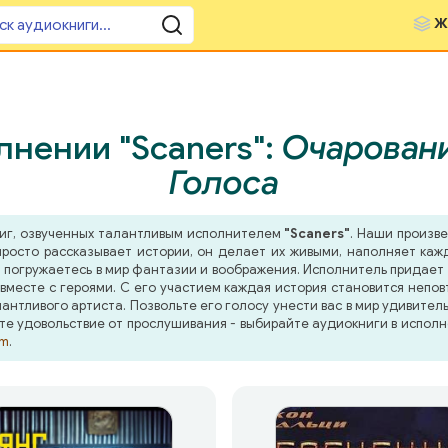
Ж
лнении "Scaners":
Очаровани
Голоса
ниг, озвученных талантливым исполнителем
"Scaners"
. Наши произве
росто рассказывает истории, он делает их живыми, наполняет ка
 погружаетесь в мир фантазии и воображения. Исполнитель придает п
месте с героями. С его участием каждая история становится непов
нтливого артиста. Позвольте его голосу унести вас в мир удивител
те удовольствие от прослушивания - выбирайте аудиокниги в исполн
om
.