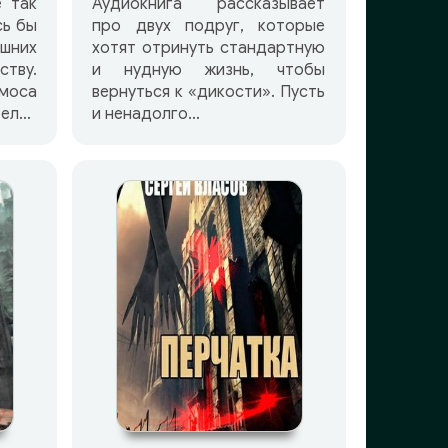
 так
Аудиокнига рассказывает
сь бы
про двух подруг, которые
шних
хотят отринуть стандартную
тву.
и нудную жизнь, чтобы
оса
вернуться к «дикости». Пусть
елей
и ненадолго…
оких
елями
твует
Силы
й, —
ько
ещая
сть.
ловка
икто
ает,
этой
а не
млю.
аких