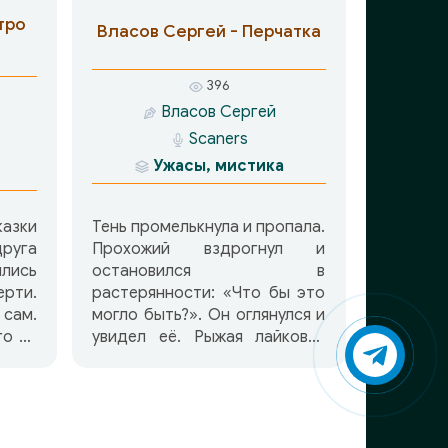
вает
тро
Власов Сергей - Перчатка
у же
ым в
ойны.
396
анету
Власов Сергей
вшей
Scaners
ает в
Ужасы, мистика
акое
цназ,
ену,
казки
Тень промелькнула и пропала.
еред
руга
Прохожий вздрогнул и
ники.
лись
остановился в
овой
ерти.
растерянности: «Что бы это
руто
 сам.
могло быть?». Он оглянулся и
го на
увидел её. Рыжая лайковая
ами.
перчатка. Она лежала на
лько
сером, окутанном поздними
аких
сумерками снегу, и свет от
 с их
покачивающегося на ветру
ились
фонаря то отступал, то