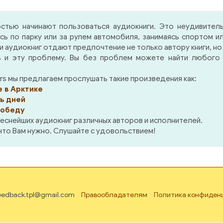
торые решают
крылатые ракет
ользовать последнее
аэрокосмическое ору
стью начинают пользоваться аудиокниги. Это неудивител
во янда в своих целях…
Вместо кипящих котло
ясь по парку или за рулем автомобиля, занимаясь спортом
смолой — ядерная з
аудиокниг отдают предпочтение не только автору книги, но
вместо железных крючь
 и эту проблему. Вы без проблем можете найти любого и
раскаленных сковор
пытки голодом и холод
rs мы предлагаем прослушать такие произведения как:
место чертей заняли 
 в Арктике
люди, истребляющие 
ь дней
друга за банку консер
победу
горсть патронов.
еснейших аудиокниг различных авторов и исполнителей.
 что Вам нужно. Слушайте с удовольствием!
feedback.tpl@gmail.com
Правообладателям
Политика конфиден