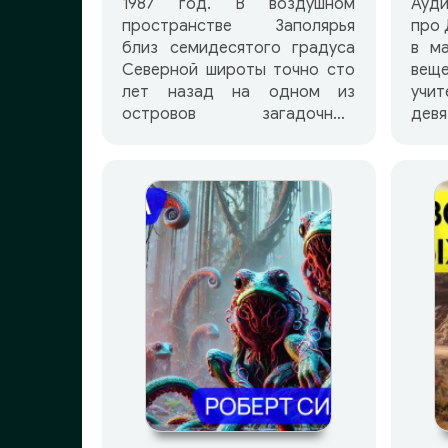
1987 год. В воздушном
Ауд
пространстве Заполярья
про 
близ семидесятого градуса
в м
Северной широты точно сто
вещ
лет назад на одном из
учи
островов загадочным
дев
образом пропали трое
В ми
смотрителей маяка. С тех
обы
пор этот остров считается
де
покинутым и заброшенным.
теле
Однако спустя столетие
слабый луч из башни вновь
прорезает морские
просторы, что вызывает
недоумение у экипажа
рыбацкого судна. В сторону
острова направляется
экипаж вертолета Ми-10К.
Они не вернутся.