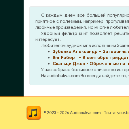
ко
исп
С каждым днем все большей популярно
дере
приятное с полезным, например, прогулива
любимые произведения. Но многие любители 
Удобный фильтр книг позволяет решить
интересует.
Любителям аудиокниг в исполнении Scane
Зубенко Александр – Затерянные
Янг Роберт – В сентябре тридцат
Скальци Джон - Обреченные на 
У нас собрано большое количество интер
На audiobukva.com Вы всегда найдете то,
© 2023 - 2026 Audiobukva.com
Почта: your.