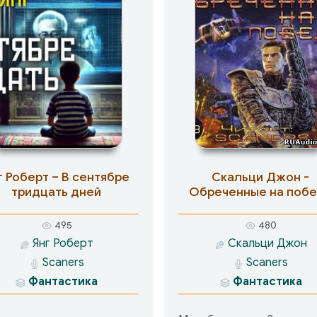
г Роберт – В сентябре
Скальци Джон -
тридцать дней
Обреченные на поб
495
480
Янг Роберт
Скальци Джон
Scaners
Scaners
Фантастика
Фантастика