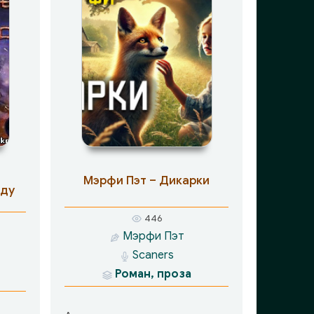
Мэрфи Пэт – Дикарки
еду
446
Мэрфи Пэт
Scaners
Роман, проза