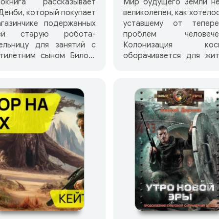
иокнига рассказывает
Мир будущего Земли не
Денби, который покупает
великолепен, как хотело
агазинчике подержанных
уставшему от тепере
ей старую робота-
проблем человечес
тельницу для занятий с
Колонизация косм
ятилетним сыном Билом.
оборачивается для жит
ре героя ушли в прошлое
земли полосой жест
чные школы, а обучение
затяжных войн с обитат
тей проходит по
других галактик. Сущес
визору.
даже особая армия — 
самообороны колони
куда вербуют тол
пожилых людей, об
возвращать им молодо
Правда это или лишь у
для простаков, — н
толком ничего не зн
потому что солдаты 
наемной армии никогд
возвращаются на Зе
Джон Перри, один из т