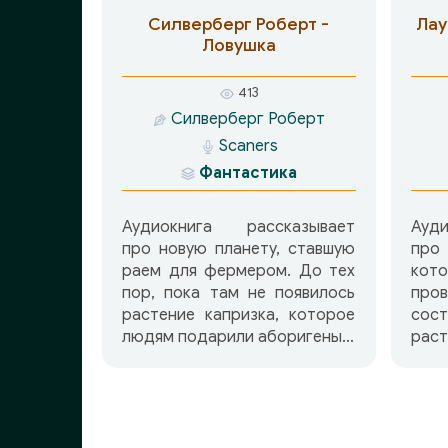
Силверберг Роберт -
Лау
Ловушка
413
Силверберг Роберт
Scaners
Фантастика
Аудиокнига рассказывает
Ауд
про новую планету, ставшую
про
раем для фермером. До тех
кото
пор, пока там не появилось
про
растение капризка, которое
сост
людям подарили аборигены…
раст
пол
вид
род
при
кор