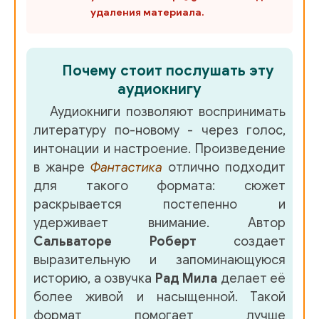
удаления материала.
034
035
Почему стоит послушать эту
036_Глава 15
аудиокнигу
037
Аудиокниги позволяют воспринимать
литературу по-новому - через голос,
038_Книга 3_Глава 16
интонации и настроение. Произведение
039
в жанре
Фантастика
отлично подходит
для такого формата: сюжет
040_Глава 17
раскрывается постепенно и
041
удерживает внимание. Автор
Сальваторе Роберт
создает
042_Глава 18
выразительную и запоминающуюся
043
историю, а озвучка
Рад Мила
делает её
более живой и насыщенной. Такой
044_Глава 19
формат помогает лучше