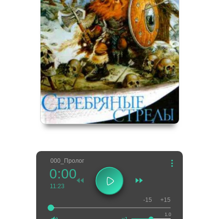
000_Пролог
0:00
11:23
-15
+15
1.0