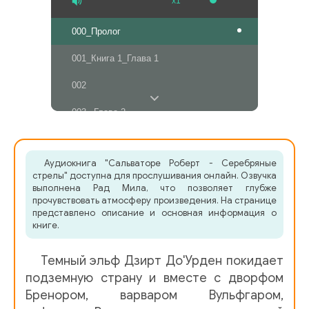
x1
000_Пролог
001_Книга 1_Глава 1
002
003 _Глава 2
004
Аудиокнига "Сальваторе Роберт - Серебряные
005_Глава 3
стрелы" доступна для прослушивания онлайн. Озвучка
выполнена Рад Мила, что позволяет глубже
006
прочувствовать атмосферу произведения. На странице
представлено описание и основная информация о
007_Глава 4
книге.
008
Темный эльф Дзирт До'Урден покидает
009_Глава 5
подземную страну и вместе с дворфом
Бренором, варваром Вульфгаром,
010