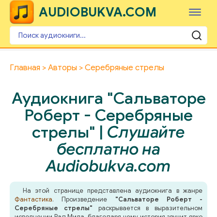
AUDIOBUKVA.COM
Главная
Авторы
Серебряные стрелы
Аудиокнига "Сальваторе
Роберт - Серебряные
стрелы" |
Слушайте
бесплатно на
Audiobukva.com
На этой странице представлена аудиокнига в жанре
Фантастика
. Произведение
"Сальваторе Роберт -
Серебряные стрелы"
раскрывается в выразительном
исполнении Рад Мила, благодаря чему история звучит ярко