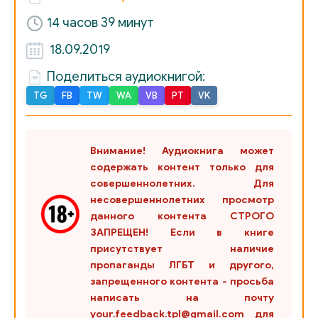
022
14 часов 39 минут
023_Глава 10
18.09.2019
024
Поделиться аудиокнигой:
025
TG
FB
TW
WA
VB
PT
VK
026_Глава 11
027
Внимание! Аудиокнига может
содержать контент только для
028_Глава 12
совершеннолетних. Для
029
несовершеннолетних просмотр
данного контента СТРОГО
030
ЗАПРЕЩЕН! Если в книге
присутствует наличие
031_Глава 13
пропаганды ЛГБТ и другого,
запрещенного контента - просьба
032
написать на почту
033_Глава 14
your.feedback.tpl@gmail.com для