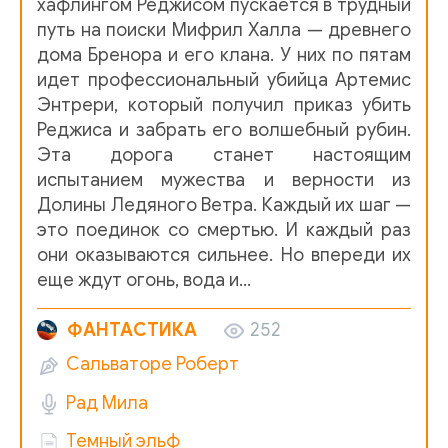
хафлингом Реджисом пускается в трудный
путь на поиски Мифрил Халла — древнего
011
дома Бренора и его клана. У них по пятам
012_Глава 6
идет профессиональный убийца Артемис
Энтрери, который получил приказ убить
013
Реджиса и забрать его волшебный рубин.
014
Эта дорога станет настоящим
испытанием мужества и верности из
015_Глава 7
Долины Ледяного Ветра. Каждый их шаг —
016
это поединок со смертью. И каждый раз
они оказываются сильнее. Но впереди их
017_Книга 2_Глава 8
еще ждут огонь, вода и…
018
ФАНТАСТИКА
252
019
Сальваторе Роберт
020_Глава 9
Рад Мила
021
Темный эльф