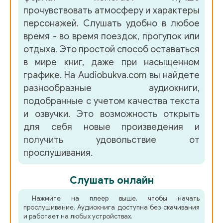
045
прочувствовать атмосферу и характеры
персонажей. Слушать удобно в любое
046.
время - во время поездок, прогулок или
047_Глава 20
отдыха. Это простой способ оставаться
в мире книг, даже при насыщенном
048
графике. На Audiobukva.com вы найдете
049_Глава 21
разнообразные аудиокниги,
подобранные с учетом качества текста
050
и озвучки. Это возможность открыть
051
для себя новые произведения и
получить удовольствие от
052_Глава 22
прослушивания.
053
Слушать онлайн
054
Нажмите на плеер выше, чтобы начать
055_Глава 23
прослушивание. Аудиокнига доступна без скачивания
и работает на любых устройствах.
056