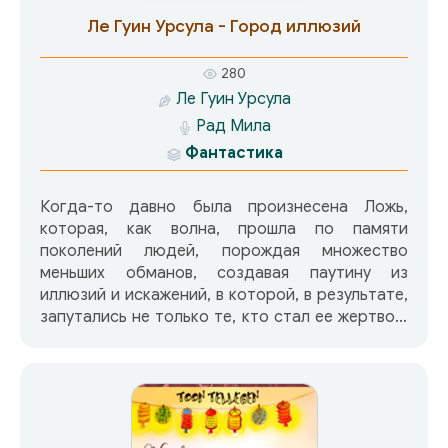
Последовавшие за этим события приводят
Ле Гуин Урсула - Город иллюзий
Дзирта на новый путь. Путь наверх, к солнцу и
новым приключениям.
280
Ле Гуин Урсула
Рад Мила
Фантастика
Когда-то давно была произнесена Ложь,
которая, как волна, прошла по памяти
поколений людей, порождая множество
меньших обманов, создавая паутину из
иллюзий и искажений, в которой, в результате,
запутались не только те, кто стал ее жертвой,
но и те, кто ее произнес.… Они прилетели
неведомо откуда, и захватили разорённую
Землю. Они нанесли сокрушительный удар по
Лиге Миров. Они правители. Но что они
принесли с собой? Ничего. Им нечего дать, они