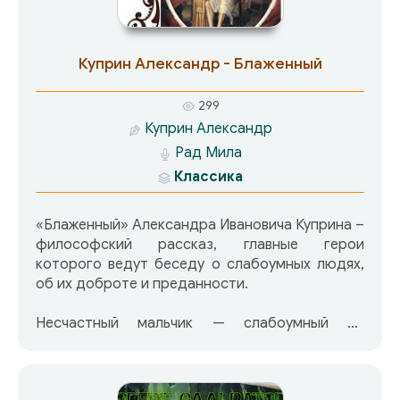
вины за гибель дорогого друга.
Куприн Александр - Блаженный
299
Куприн Александр
Рад Мила
Классика
«Блаженный» Александра Ивановича Куприна –
философский рассказ, главные герои
которого ведут беседу о слабоумных людях,
об их доброте и преданности.
Несчастный мальчик — слабоумный от
рождения. Но и он понимает, что другу нужна
помощь, и пытается помочь, жертвуя самым
дорогим.