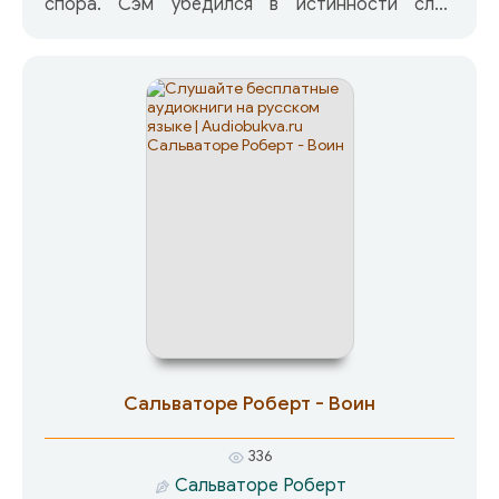
спора. Сэм убедился в истинности слов
Сатаны на следующий день на скачках, и он
пообещал себе любой ценой одолеть своего
сверхъестественного противника. Кто выйдет
победителем из этого противостояния:
Сатана или Сэм Шей?
Сальваторе Роберт - Воин
336
Сальваторе Роберт