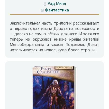
Рад Мила
Фантастика
Заключительная часть трилогии рассказывает
о первых годах жизни Дзирта на поверхности
— далеко не самых лёгких для него. И хотя его
теперь не окружают низкие нравы жителей
Мензоберранзана и ужасы Подземья, Дзирт
наталкивается на новое, куда более страшное
препятствие — непонимание. Из-за дурной
славы своих сородичей он никак не может
найти себе друзей и место, которое мог бы
назвать домом.