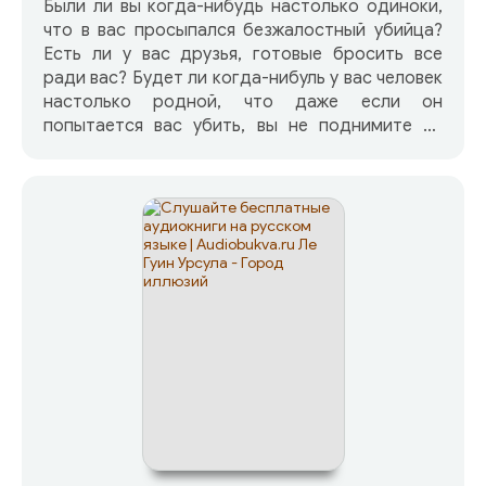
Были ли вы когда-нибудь настолько одиноки,
что в вас просыпался безжалостный убийца?
Есть ли у вас друзья, готовые бросить все
ради вас? Будет ли когда-нибуль у вас человек
настолько родной, что даже если он
попытается вас убить, вы не поднимите на
него руку? Дзирту в безжалостном мире
Подземья придется вынести все это. И только
вера, дружба и любовь к близкому помогут не
сойти с избранного им пути! Среди монстров
вечного мрака, в мире, где солнцем стал огонь
преисподней, скрывается беглый принц Дзирт
До Урден. Теперь он просто охотник, чья цель
— выжить среди полных опасности пещер
Подземья. Но страшнее любых чудовищ —
одиночество, превращающее благородного
эльфа в зверя, живущего инстинктами, зверя
расчетливого и коварного, но почти
разучившегося мыслить. В отчаянной попытке
вырваться из этого тупика принц отдает себя
в руки давних врагов дроу — глубинных гномов.