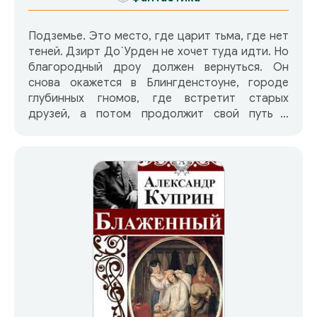
Подземье. Это место, где царит тьма, где нет
теней. Дзирт До`Урден не хочет туда идти. Но
благородный дроу должен вернуться. Он
снова окажется в Блингденстоуне, городе
глубинных гномов, где встретит старых
друзей, а потом продолжит свой путь в
Мензоберранзан. И только оказавшись в
городе дроу, Дзирт узнает, какой страшный
заговор плетется здесь, угрожая его друзьям в
Мифрил Халле. Он найдет друзей там, где
меньше всего этого ожидает, и встретится с
врагами, которых больше не думал увидеть. Он
будет сражаться с чудовищами настолько
злобными, что им нет места в мире под
солнцем, тогда как душу его будут раздирать
противоречивые чувства, охватившие
благородного дроу, когда он вернулся на
свою наводящую ужас родину. И все это время
Дзирту придется жить под тяжестью чувства