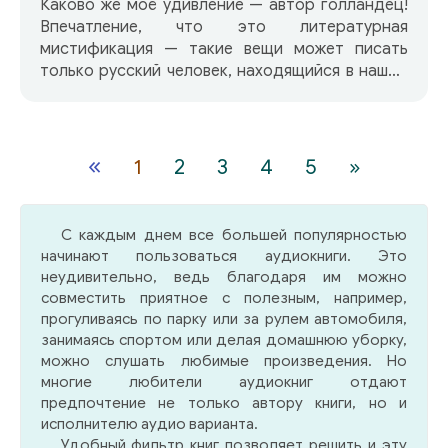
Каково же моё удивление — автор голландец!
Впечатление, что это литературная
мистификация — такие вещи может писать
только русский человек, находящийся в нашем
контексте. Даже фамилия явно подходит под
хипповый ник — Теллеген. Так и
представляется волосатый, гонящий укурные
«теллеги», пародируя «Ёжика в тумане» —
«
1
2
3
4
5
»
книгу саму по себе весьма дзенскую и
мистичную. Здесь же эти черты доведены до
состояния совсем уже выпукло-абсурдного и
С каждым днем все большей популярностью
откровенно пренебрегают рельностью, силой
начинают пользоваться аудиокниги. Это
тяготения и физическими размерами
неудивительно, ведь благодаря им можно
персонажей. Автор «живет в Амстердаме, а
совместить приятное с полезным, например,
сказки его соответственно голландские. Тоон
прогуливаясь по парку или за рулем автомобиля,
Теллеген — врач и в этом качестве работал
занимаясь спортом или делая домашнюю уборку,
три года в Кении, а теперь вот практикует в
можно слушать любимые произведения. Но
столице Нидерландов. А еще он, оказывается,
многие любители аудиокниг отдают
поэт. И его сказки про животных любят как
предпочтение не только автору книги, но и
взрослые, так и дети.»
исполнителю аудио варианта.
Удобный фильтр книг позволяет решить и эту