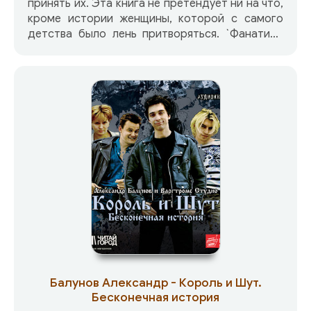
принять их. Эта книга не претендует ни на что,
кроме истории женщины, которой с самого
детства было лень притворяться. `Фанатизм
откровенности я отношу не к личным заслугам,
а к тому, что принадлежу к первому
поколению, родившемуся без Сталина.
Надеюсь, что книга эта — не только обо мне,
но и о времени; эдакий стриптиз на фоне
второй половины двадцатого века`.
Балунов Александр - Король и Шут.
Бесконечная история