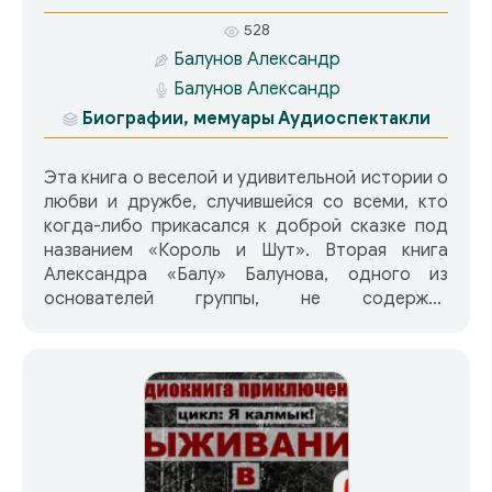
528
Балунов Александр
Балунов Александр
Биографии, мемуары
Аудиоспектакли
Эта книга о веселой и удивительной истории о
любви и дружбе, случившейся со всеми, кто
когда-либо прикасался к доброй сказке под
названием «Король и Шут». Вторая книга
Александра «Балу» Балунова, одного из
основателей группы, не содержит
энциклопедических данных и серьезных
исследований о группе. В ней автор, наоборот,
постарался рассказать множество правдивых
историй про себя и своих друзей, а потом и
друзей попросил сделать то же самое. Ведь за
годы существования группы таких веселых
историй скопилось немало и хватило на целую
книгу! В книге принимали участие Андрей