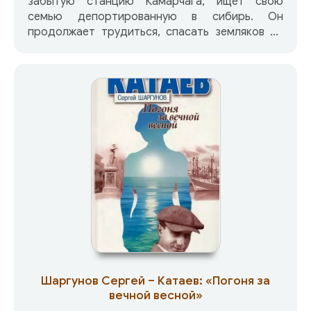
забытую станцию Камарчага, ищет свою
Иришечка — Ирина Косиновская
семью депортированную в сибирь. Он
продолжает трудиться, спасать земляков от
холода и голода. А где-то совсем рядом,
сквозь леденящий душу вой голодных волков,
его жена с детьми, пробираются сквозь дикие
таежные места и невзгоды, к нему на встречу.
Приключения, острый сюжет, дикая природа,
выживание и быт в Сибирской тайге. Здесь
люди выживают в условиях севера и варятся в
одном котле, где жизнь человеческая почти
ничего не стоит.
Шаргунов Сергей – Катаев: «Погоня за
вечной весной»