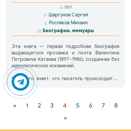
507
Шаргунов Сергей
Росляков Михаил
Биографии, мемуары
Эта книга — первая подробная биография
выдающегося прозаика и поэта Валентина
Петровича Катаева (1897–1986), созданная без
идеологических искажений.
Мало кто знает, что писатель происходил из
древнего священнического рода, а среди его
предков были архиепископы-новомученики.
Катаев, Герой Социалистического Труда, в
юности был белым офицером, учеником Ивана
«
1
2
3
4
5
6
7
8
Бунина, сидел в подвалах Одесской губчека,
»
ожидая расстрела...
Сергей Шаргунов, опираясь на воспоминания,