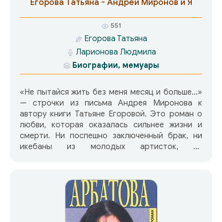
Егорова Татьяна - Андрей Миронов и Я
СодержаниеРазные стороны света «В то
время лиры пели, как гроза…» жизнь и строфы
551
Анатолия Мариенгофа Серебряные лясы
Егорова Татьяна
Хризантемы и снежинки Больной мальчик
Ларионова Людмила
Огромные современники Гастролёры Толп
бурун, или чего стесняются жеребцы
Биографии, мемуары
Мариенгоф и другие Разнообразная
драматургия Анатолий и Сергей Дегенерат
«Не пытайся жить без меня месяц и больше...»
Очередная квалификация Важнейшее из
— строчки из письма Андрея Миронова к
искусств «Я у тебя один?» Время служения
автору книги Татьяне Егоровой. Это роман о
Задрав штаны Его любовь Разный, но единый
любви, которая оказалась сильнее жизни и
Его добрый путь «Во тьме шагаю напрямик… о
смерти. Ни поспешно заключенный брак, ни
Борисе Корнилове Редкий камень Исходит
икебаны из молодых артисток, ни
кровью человек Житие молодое Литературная
рациональная попытка создать семью, ни
способность Явилась смена Треугольник,
превратности судьбы, ни коварное
четырёхугольник, многоугольник Новь Разгон
вмешательство его матери (после смерти
Самое знаменитое стихотворение Корнилов и
Андрея они стали очень близки) не смогли
Васильев Вверх Вниз «господи, пронеси»
уничтожить эту любовь.
Мишень «Арестован за жизнь» После жизни
«Пока капкан судьбы не щёлкнул…» слово про