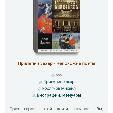
многое: позорное отступление, беспрерывные
бомбежки, гибель товарищей, разрушение
городов Германии. Сайер не понимает только
одного: ни его, ни его друзей никто в Россию
не звал, и все они получили по заслугам.
Прилепин Захар - Непохожие поэты
555
Прилепин Захар
Росляков Михаил
Биографии, мемуары
Трех героев этой книги, казалось бы,