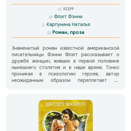
10239
Флэгг Фэнни
Карпунина Наталья
Роман, проза
Знаменитый роман известной американской
писательницы Фэнни Флэгг рассказывает о
дружбе женщин, живших в первой половине
нынешнего столетия и в наше время. Тонко
проникая в психологию героев, автор
неожиданным образом переплетает их
судьбы, полные драматических событий и
житейских забот, любви и ненависти, побед и
поражений. По роману в 1991 году был снят
фильм Жареные зеленые помидоры, имевший
огромный успех во всем мире.