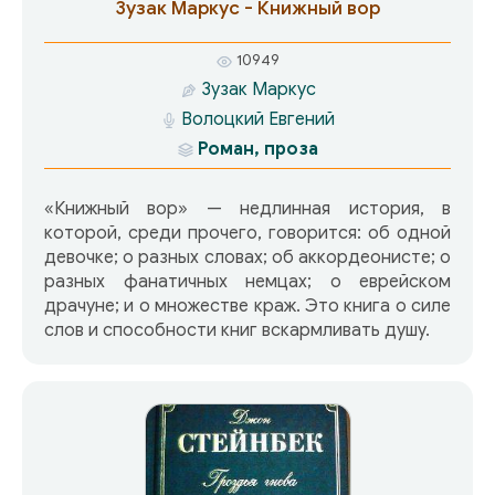
написано очень много. «Дом…» признан
Зузак Маркус - Книжный вор
официально (премия «Большая книга») и
огромной читательской аудиторией. Книга
10949
странная, с необычной судьбой, в которой,
Зузак Маркус
может, и содержится ключ. Мариам много лет
Волоцкий Евгений
уходила в нее, как в убежище, тайный приют от
тягот военной жизни. Наблюдательность
Роман, проза
художника и острый ум сделали этот
потаенный Дом очень убедительным и
«Книжный вор» — недлинная история, в
насыщенным красками и деталями. Так эту
которой, среди прочего, говорится: об одной
книгу и читаешь, просто входя в нее и
девочке; о разных словах; об аккордеонисте; о
оглядываясь. Читая во второй раз, замечаешь
разных фанатичных немцах; о еврейском
незамеченное, лучше понимаешь знакомое,
драчуне; и о множестве краж. Это книга о силе
смакуешь, сочувствуешь. Слушаешь музыку.
слов и способности книг вскармливать душу.
Словом, живешь. Живешь словом. А что еще
надо? Книга не сочиненная, снисшедшая на
автора – всегда чудо. Спасибо, Мариам.