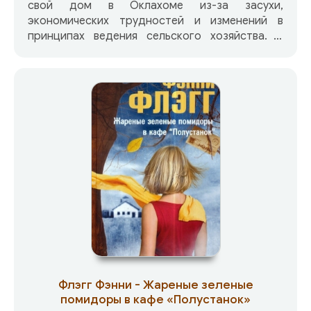
свой дом в Оклахоме из-за засухи,
экономических трудностей и изменений в
принципах ведения сельского хозяйства. В
практически безвыходной ситуации, они
направляются в Калифорнию вместе с
тысячами других семей «оки», надеясь найти
там средства к существованию. Картины
ужасающих бедствий, упорства с каким они
преодолеваются, жертв, приносимых за
возврат своего достоинства, доступны только
великому писателю. Роман «Гроздья гнева»
принес Стейнбеку громкую славу и стал
неотъемлемым достоянием мировой
литературы. Он удостоен Пулитцеровской
премии, входит во многие учебные программы
школ и колледжей США.
Флэгг Фэнни - Жареные зеленые
помидоры в кафе «Полустанок»