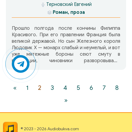
Терновский Евгений
что главная тема романа — выживание),
выстоять, преодолеть неимоверные
Роман, проза
трудности и помочь близким. Второй том
романа изображает послевоенную жизнь
Прошло полгода после кончины Филиппа
Атланты, не менее трудную, чем
Красивого. При его правлении Франция была
предшествующий период. Но и теперь
великой державой. Но сын Железного короля
Скарлетт находит свое место,
Людовик X — монарх слабый и неумелый, и вот
приспосабливается к новым условиям, хотя и
уже мятежные бороны сеют смуту в
вызывает этим осуждение своей среды. Ее
провинции, чиновники разворовывают
любовь — ненависть к Ретту Батлеру, взлеты и
государственную казну. В стране голод. Но,
провалы в их отношениях, расставания —
возможно, это всего лишь сбывается
разрывы и исполненные драматизма встречи
проклятие Великого магистра ордена
держат слушателя в постоянном напряжении.
тамплиеров…
«
1
2
3
4
5
6
7
8
»
© 2023 - 2026 Audiobukva.com