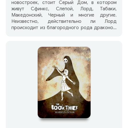
новостроек, стоит Серый Дом, в котором
живут Сфинкс, Слепой, Лорд, Табаки,
Македонский, Черный и многие другие.
Неизвестно, действительно ли Лорд
происходит из благородного рода драконов,
но вот Слепой действительно слеп, а Сфинкс
— мудр. Табаки, конечно, не шакал, хотя и
любит поживиться чужим добром. У каждого в
Доме есть своя кличка, и один день в нем
порой вмещает столько, сколько нам, в
Наружности, не прожить и за целую жизнь.
Каждого Дом принимает или отвергает. Дом
хранит уйму тайн, и банальные «скелеты в
шкафах» — лишь самый понятный угол того
незримого мира, куда нет хода из Наружности,
где перестают действовать привычные законы
пространства-времени. Дом — это нечто
гораздо большее, чем интернат для детей, от
которых отказались родители. Дом — это их
отдельная вселенная. От исполнителяО книге