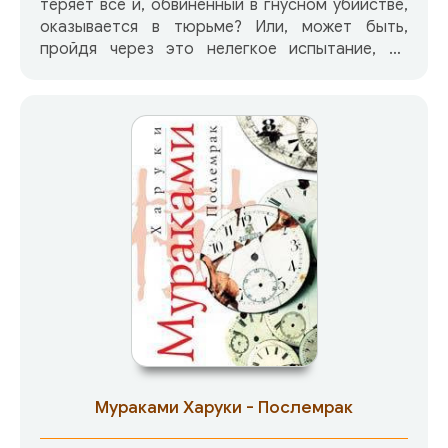
теряет все и, обвиненный в гнусном убийстве,
оказывается в тюрьме? Или, может быть,
пройдя через это нелегкое испытание, он
приобретаетнечто большее — истинную
любовь?
Мураками Харуки - Послемрак