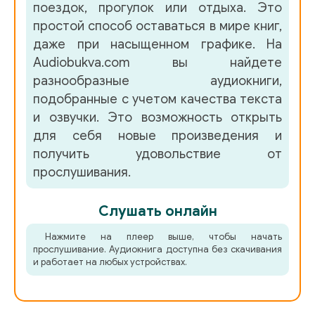
поездок, прогулок или отдыха. Это
03_00_01
простой способ оставаться в мире книг,
даже при насыщенном графике. На
03_01_01
Audiobukva.com вы найдете
03_01_02
разнообразные аудиокниги,
подобранные с учетом качества текста
03_02_01
и озвучки. Это возможность открыть
03_02_02
для себя новые произведения и
получить удовольствие от
03_02_03
прослушивания.
03_03_01
03_03_02
Слушать онлайн
03_03_03
Нажмите на плеер выше, чтобы начать
прослушивание. Аудиокнига доступна без скачивания
и работает на любых устройствах.
03_04_01
03_04_02