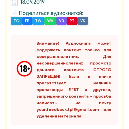
18.09.2019
01_10_01
Поделиться аудиокнигой:
01_10_02
TG
FB
TW
WA
VB
PT
VK
01_10_03
02_00_01
Внимание! Аудиокнига может
содержать контент только для
02_01_01
совершеннолетних. Для
02_01_02
несовершеннолетних просмотр
данного контента СТРОГО
02_01_03
ЗАПРЕЩЕН! Если в книге
присутствует наличие
02_01_04
пропаганды ЛГБТ и другого,
02_02_01
запрещенного контента - просьба
написать на почту
02_02_02
your.feedback.tpl@gmail.com для
удаления материала.
02_03_01