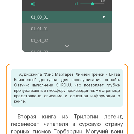
1.0
x1
01_00_01
01_01_01
01_01_02
01_01_03
01_02_01
Аудиокнига "Уэйс Маргарет, Хикмен Трейси - Битва
01_03_01
Близнецов" доступна для прослушивания онлайн.
Озвучка выполнена SHRDLU, что позволяет глубже
01_03_02
прочувствовать атмосферу произведения. На странице
представлено описание и основная информация о
01_03_03
книге.
01_04_01
Вторая книга из Трилогии легенд
01_04_02
перенесет читателя в суровую страну
горных гномов Торбардин. Могучий воин
01_04_03