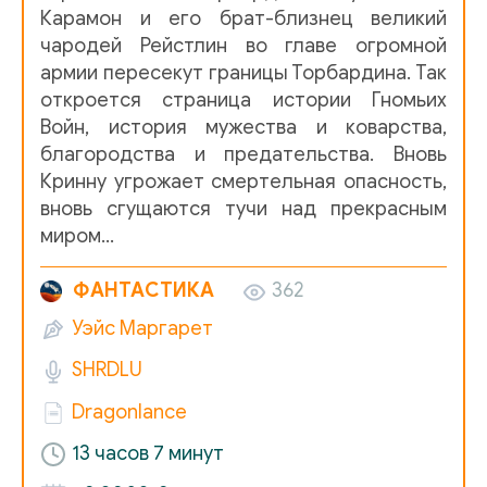
Карамон и его брат-близнец великий
чародей Рейстлин во главе огромной
01_05_01
армии пересекут границы Торбардина. Так
01_05_02
откроется страница истории Гномьих
Войн, история мужества и коварства,
01_06_01
благородства и предательства. Вновь
01_06_02
Кринну угрожает смертельная опасность,
вновь сгущаются тучи над прекрасным
01_07_01
миром…
01_07_02
ФАНТАСТИКА
362
01_07_03
Уэйс Маргарет
01_08_01
SHRDLU
01_08_02
Dragonlance
01_09_01
13 часов 7 минут
01_09_02