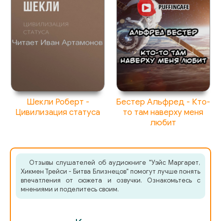
03_09_03
03_10_01
03_10_02
03_11_01
03_11_02
Шекли Роберт -
Бестер Альфред - Кто-
03_11_03
Цивилизация статуса
то там наверху меня
любит
03_12_01
03_12_02
Отзывы слушателей об аудиокниге "Уэйс Маргарет,
03_12_03
Хикмен Трейси - Битва Близнецов" помогут лучше понять
впечатления от сюжета и озвучки. Ознакомьтесь с
03_13_01
мнениями и поделитесь своим.
03_14_01