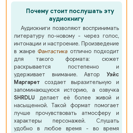
02_03_02
Почему стоит послушать эту
02_03_03
аудиокнигу
02_04_01
Аудиокниги позволяют воспринимать
литературу по-новому - через голос,
02_04_02
интонации и настроение. Произведение
02_04_03
в жанре
Фантастика
отлично подходит
для такого формата: сюжет
02_05_01
раскрывается постепенно и
02_05_02
удерживает внимание. Автор
Уэйс
Маргарет
создает выразительную и
02_06_01
запоминающуюся историю, а озвучка
02_06_02
SHRDLU
делает её более живой и
насыщенной. Такой формат помогает
02_07_01
лучше прочувствовать атмосферу и
02_07_02
характеры персонажей. Слушать
удобно в любое время - во время
02_07_03