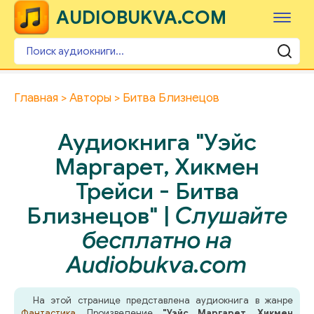
AUDIOBUKVA.COM
Главная
Авторы
Битва Близнецов
Аудиокнига "Уэйс
Маргарет, Хикмен
Трейси - Битва
Близнецов" |
Слушайте
бесплатно на
Audiobukva.com
На этой странице представлена аудиокнига в жанре
Фантастика
. Произведение
"Уэйс Маргарет, Хикмен