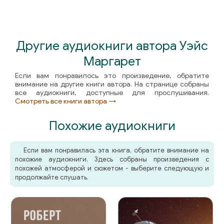
03_05_01
03_05_02
03_06_01
Другие аудиокниги автора Уэйс
Маргарет
03_06_02
Если вам понравилось это произведение, обратите
03_06_03
внимание на другие книги автора. На странице собраны
все аудиокниги, доступные для прослушивания.
03_07_01
Смотреть все книги автора →
03_07_02
Похожие аудиокниги
03_07_03
Если вам понравилась эта книга, обратите внимание на
03_08_01
похожие аудиокниги. Здесь собраны произведения с
похожей атмосферой и сюжетом - выберите следующую и
03_08_02
продолжайте слушать.
03_09_01
03_09_02