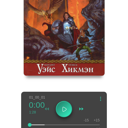
01_00_01
0:00
1:28
-15
+15