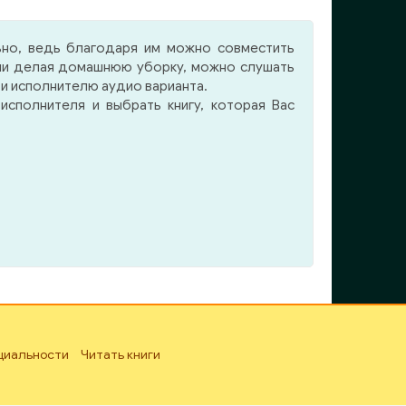
тили
читателям, такие, как верный
олов
друг Геральта — бард и поэт
ьно, ведь благодаря им можно совместить
чала
Лютик — а также его
 или делая домашнюю уборку, можно слушать
меют
любимая: роковая чародейка
 и исполнителю аудио варианта.
, но
Йеннефер, однако на сцену
сполнителя и выбрать книгу, которая Вас
выходят и герои — буквально
ытия
и в переносном смысле — из
 — в
совершенно других сказок.
сант
Люди, нелюди и магическим
кого
искусством вскормленные
чудища. Повествование
ция
начинается согласно
ние,
правилам жанра: с
ским
землетрясения; позже
лых,
напряжение лишь возрастает.
ы, и
Ведьмак ведет
дены
смертоубийственный бой с
циальности
Читать книги
озой
хищником, живущим лишь для
вки.
того, чтобы убивать, потом
сь, а
вступает в схватку с рослыми