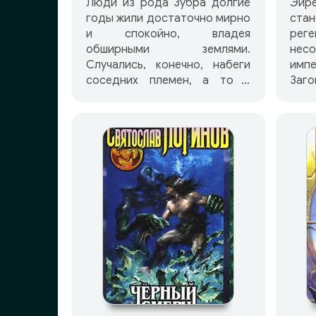
Люди из рода Зубра долгие
Эй
годы жили достаточно мирно
ст
и спокойно, владея
р
обширными землями.
нес
Случались, конечно, набеги
имп
соседних племен, а то и
Заг
нелюдей-чужинцев, иногда
друг
приходилось даже с
на 
могучими чудищами
Кор
сражаться, но род по-
воз
прежнему был крепок и
газ
силен. Но пришла все же беда
бес
и к ним — из-за засухи едва
мед
не погиб урожай, обмелели
вме
реки, а из неведомых дальних
уда
земель пришел новый враг —
зате
племя карликов, подчинивших
на 
и оседлавших гигантских
госу
птиц-диатрим. Не удалось
пер
людям одолеть противника,
до
пришлось уходить на новые
нев