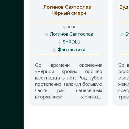
земли. Но и там покоя им не
сво
Логинов Святослав -
Буд
будет, если не удастся
сын
Чёрный смерч
юному воину Таши, его
возлюбленной Унике и
646
безрукому колдуну Ромару
Логинов Святослав
Б
выяснить, что же стало
SHRDLU
причиной всех этих
несчастий.
Фантастика
Со времени окончания
Со в
«Чёрной крови» прошло
осо
шестнадцать лет. Род зубра
съе
постепенно залечил большую
жени
часть ран, нанесённых
все
вторжением карликов-
трев
диатритов и пробуждением,
пред
а затем гибелью одного из
бол
четырёх предвечных владык
тор
Кюлькаса. Подросли дети,
рез
родившиеся после тех
Вер