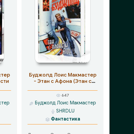
стер
Буджолд Лоис Макмастер
ости
- Этан с Афона (Этан с
планеты Эйтос)
647
стер
Буджолд Лоис Макмастер
SHRDLU
Фантастика