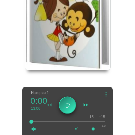
История 1
0:00
13:06
-15
+15
1.0
x1