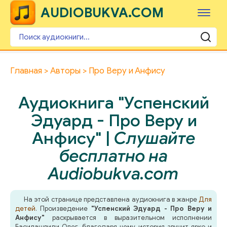
AUDIOBUKVA.COM
Главная
Авторы
Про Веру и Анфису
Аудиокнига "Успенский
Эдуард - Про Веру и
Анфису" |
Слушайте
бесплатно на
Audiobukva.com
На этой странице представлена аудиокнига в жанре
Для
детей
. Произведение
"Успенский Эдуард - Про Веру и
Анфису"
раскрывается в выразительном исполнении
Басилашвили Олег, благодаря чему история звучит ярко и