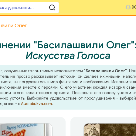
Ж
швили Олег
лнении "Басилашвили Олег"
Искусства Голоса
иг, озвученных талантливым исполнителем
"Басилашвили Олег"
. На
тель не просто рассказывает истории, он делает их живыми, напо
иста, вы погружаетесь в мир фантазии и воображения. Исполнитель 
иключения вместе с героями. С его участием каждая история ста
ении этого талантливого артиста. Позвольте его голосу унести в
жно устоять. Выбирайте удовольствие от прослушивания - выбира
для вас - с
Audiobukva.com
.