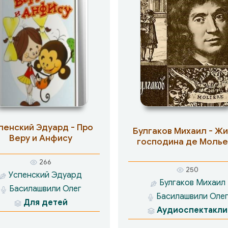
пенский Эдуард - Про
Булгаков Михаил - Жи
Веру и Анфису
господина де Молье
266
250
Успенский Эдуард
Булгаков Михаил
Басилашвили Олег
Басилашвили Оле
Для детей
Аудиоспектакли