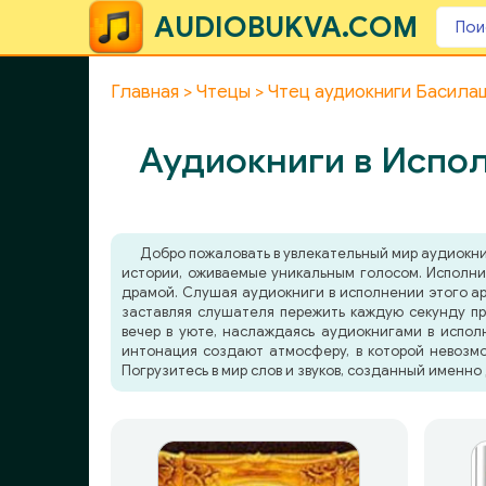
AUDIOBUKVA.COM
Главная
Чтецы
Чтец аудиокниги Басила
Аудиокниги в Испо
Добро пожаловать в увлекательный мир аудиокн
истории, оживаемые уникальным голосом. Исполни
драмой. Слушая аудиокниги в исполнении этого арт
заставляя слушателя пережить каждую секунду пр
вечер в уюте, наслаждаясь аудиокнигами в исполн
интонация создают атмосферу, в которой невозмо
Погрузитесь в мир слов и звуков, созданный именно 