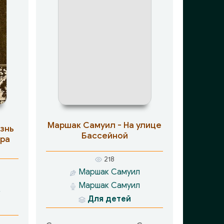
Маршак Самуил - На улице
знь
Бассейной
ра
218
Маршак Самуил
Маршак Самуил
г
Для детей