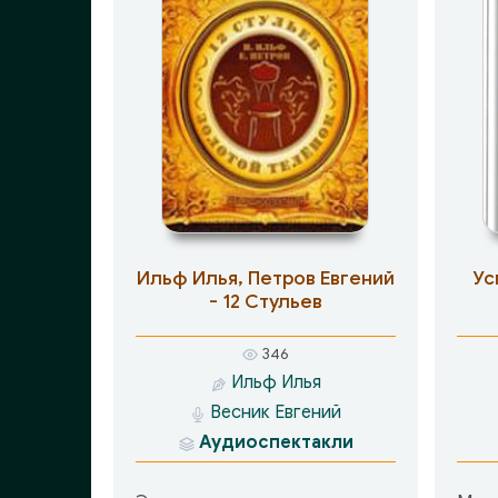
Ильф Илья, Петров Евгений
Ус
- 12 Стульев
346
Ильф Илья
Весник Евгений
Аудиоспектакли