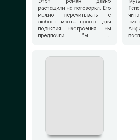
Этот роман давно
Музы
растащили на поговорки. Его
Теп
можно перечитывать с
чит
любого места просто для
смо
поднятия настроения. Вы
Анф
предпочли бы не
пос
перечитывать, а
ис
«пересматривать»? Но
музы
может, вам дать еще и ключ
Во
от квартиры, где деньги
прик
лежат? Нет? Тогда…
ее 
слушайте внимательно! Ни
Анф
одно слово великих
юмористов не должно быть
потеряно. И поверьте:
«Двенадцать стульев»
зазвучат для вас по-новому!