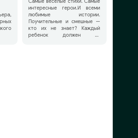
Самые веселые стихи. Самые
интересные герои.И всеми
ра,
любимые истории.
рных
Поучительные и смешные —
кого
кто их не знает? Каждый
ребенок должен их
послушать! В аудиокниге
представлены: — Усатый-
полосатый — Карусель —
Пудель — Тихая сказка —
Багаж — Отчего кошку
назвали кошкой? — Про
гиппопотама — Цирк —
Сказка о глупом мышонке —
Вот какой рассеянный —
Дремота и зевота — Хороший
день — Сказка об умном
мышонке — Почта — Сказка о
глупом мышонке — Как себя
вести — Рассказ о
неизвестном герое