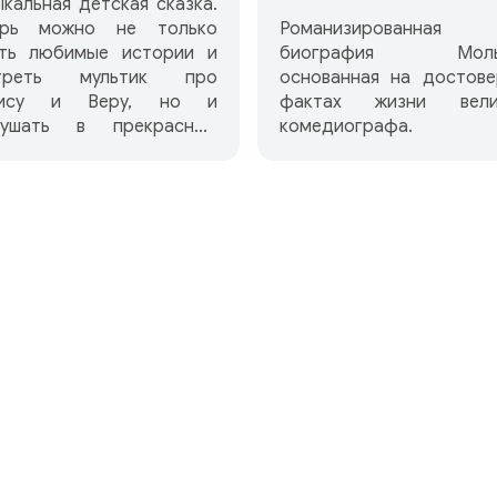
кальная детская сказка.
Романизированная
ерь можно не только
биография Молье
ать любимые истории и
основанная на достове
треть мультик про
фактах жизни вели
ису и Веру, но и
комедиографа.
лушать в прекрасном
полнении и под
кальное сопровождение.
т они — веселые
лючения девочки Веры и
затейливой обезьянки
исы.