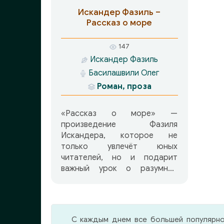
Искандер Фазиль –
Рассказ о море
147
Искандер Фазиль
Басилашвили Олег
Роман, проза
«Рассказ о море» —
произведение Фазиля
Искандера, которое не
только увлечёт юных
читателей, но и подарит
важный урок о разумной
осторожности.
Главный герой — мальчик,
живущий в приморском
С каждым днем все большей популярно
городке. Он любит