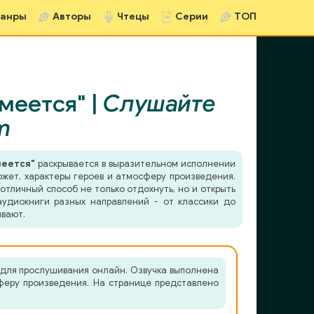
анры
Авторы
Чтецы
Серии
ТОП
меется" |
Слушайте
m
меется"
раскрывается в выразительном исполнении
южет, характеры героев и атмосферу произведения.
отличный способ не только отдохнуть, но и открыть
удиокниги разных направлений - от классики до
ывают.
а для прослушивания онлайн. Озвучка выполнена
сферу произведения. На странице представлено