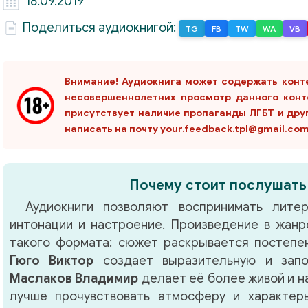
18.09.2019
Поделиться аудиокнигой:
TG
FB
TW
WA
VB
Внимание! Аудиокнига может содержать конт
несовершеннолетних просмотр данного конт
присутствует наличие пропаганды ЛГБТ и дру
написать на почту your.feedback.tpl@gmail.co
Почему стоит послушать
Аудиокниги позволяют воспринимать литер
интонации и настроение. Произведение в жан
такого формата: сюжет раскрывается постепен
Гюго Виктор
создает выразительную и запо
Маслаков Владимир
делает её более живой и н
лучше прочувствовать атмосферу и характер