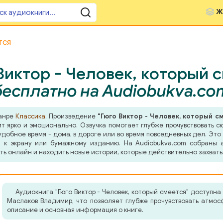
Ж
тся
иктор - Человек, который с
бесплатно на Audiobukva.co
жанре
Классика
. Произведение
"Гюго Виктор - Человек, который с
т ярко и эмоционально. Озвучка помогает глубже прочувствовать с
добное время - дома, в дороге или во время повседневных дел. Это 
 к экрану или бумажному изданию. На Audiobukva.com собраны а
ть онлайн и находить новые истории, которые действительно захват
Аудиокнига "Гюго Виктор - Человек, который смеется" доступн
Маслаков Владимир, что позволяет глубже прочувствовать атмо
описание и основная информация о книге.