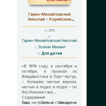
котором, как писал автор,
«нет и тени вымысла… всё
ство
без утайки и рисовки».
Гарин-Михайловский
ый,
Николай – Корейские
ний и
сказки
изнь
200
азии
й и
Гарин-Михайловский Николай
ские
Золкин Михаил
ные
Для детей
ному
тцом
ю, а
«В 1898 году, в сентябре и
ает
октябре, я проехал из
ся в
Владивостока в Порт-Артур,
– большею частью верхом,
частью в лодке: в лодке – по
Ялу (Амнока-ган).
Содержание
Ехал не прямо, а с заездами,
Заяц — Золкин Михаил и