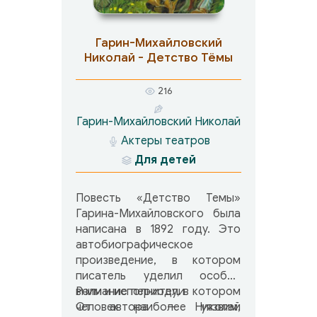
мечтах.
Герой повести «Дет
Гарин-Михайловский
Тёмы» – беспечн
Николай - Детство Тёмы
шаловливый, но искрен
добрый мальчик. Его ж
216
дома и, позже, в гимн
полна событи
Гарин-Михайловский Николай
переживаний. Дет
Актеры театров
проказы и неволь
Для детей
проступки Тёмы по-раз
оцениваются строгим о
и любящей матерь
Повесть «Детство Темы»
самому Тёме быв
Гарина-Михайловского была
непросто разобрать
написана в 1892 году. Это
случившемся…
автобиографическое
произведение, в котором
писатель уделил особое
внимание периоду, в котором
Роли и исполнители
человек наиболее уязвим,
От автора — Николай