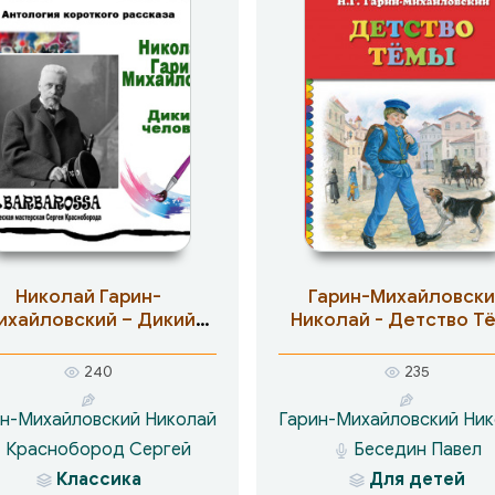
Николай Гарин-
Гарин-Михайловски
ихайловский – Дикий
Николай - Детство Т
человек
240
235
н-Михайловский Николай
Гарин-Михайловский Ни
Краснобород Сергей
Беседин Павел
Классика
Для детей