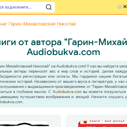
Ж
книг Гарин-Михайловский Николай
иги от автора "Гарин-Михай
Audiobukva.com
рин-Михайловский Николай" на Audiobukva.com! У нас вы найдете увл
альные актеры переносят вас в мир слов и историй, делая кажд
бходимости регистрации или оплаты. Мы гордимся нашим богатым
ических историй. Независимо от вашего вкуса в литературе, у нас
ослушивания с выдающимися произведениями от "Гарин-Михайловски
узиться в глубокие мысли. С
Audiobukva.com
вы можете погрузиться 
атывающему путешествию воображения и эмоций. Начните слушать 
iobukva.com.