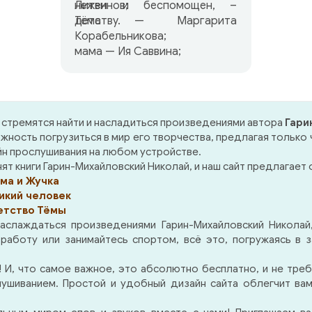
нежен и беспомощен, –
Литвинов;
детству.
Тёма — Маргарита
Корабельникова;
мама — Ия Саввина;
папа — Леонид Марков;
няня — Татьяна Пельтцер;
Ёська — Светлана Харлап;
Аким — Виктор Хохряков;
стремятся найти и насладиться произведениями автора
Гари
Зина — Ирина Бордукова;
ность погрузиться в мир его творчества, предлагая только 
Жучка — Евгений Васильев,
йн прослушивания на любом устройстве.
а также Галина Иванова.
т книги Гарин-Михайловский Николай, и наш сайт предлагает о
ма и Жучка
Вступительное слово —
икий человек
Марина Багдасарян
етство Тёмы
аслаждаться произведениями Гарин-Михайловский Николай,
аботу или занимайтесь спортом, всё это, погружаясь в 
 И, что самое важное, это абсолютно бесплатно, и не треб
лушиванием. Простой и удобный дизайн сайта облегчит ва