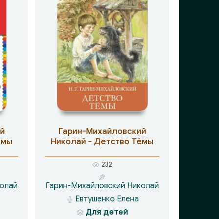
й
Гарин-Михайловский
ёмы
Николай - Детство Тёмы
232
колай
Гарин-Михайловский Николай
Евтушенко Елена
Для детей