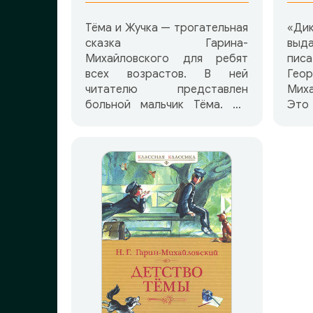
Тёма и Жучка — трогательная
«Ди
сказка Гарина-
выд
Михайловского для ребят
пи
всех возрастов. В ней
Гео
читателю представлен
Миха
больной мальчик Тёма. Он
Это
никак не может заснуть и
злоб
наблюдает за тем, как няня
еди
качает маленькую сестру.
раз
Тёма спрашивает няню, где
ушла
собака Жучка. Что ответит
из д
мальчику няня, и как поступит
после ее слов Тёма, узнайте
вместе с ребятами из сказки.
Она говорит о дружбе,
взаимовыручке,
ответственности хозяев за
судьбу домашних питомцев и
напоминает, что на подвиг