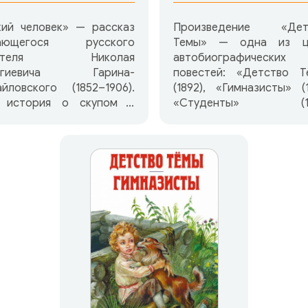
кий человек» — рассказ
Произведение «Дет
ающегося русского
Темы» — одна из ц
сателя Николая
автобиографических
ргиевича Гарина-
повестей: «Детство Т
йловского (1852–1906).
(1892), «Гимназисты» (1
 история о скупом и
«Студенты» (189
ном старике Асимове. С
«Инженеры» (опублико
нственным другом
1907), которые прин
ругался, жена от него
наибольшую литерату
, даже сыновей — и тех
славу автору — Ник
ому погнал…
Георгиевичу Гари
Михайловскому.
В этой повести а
увлекательно, «без ута
рисовки» рассказыва
своем детстве, пережит
и запомнившихся на
жизнь радостях, просту