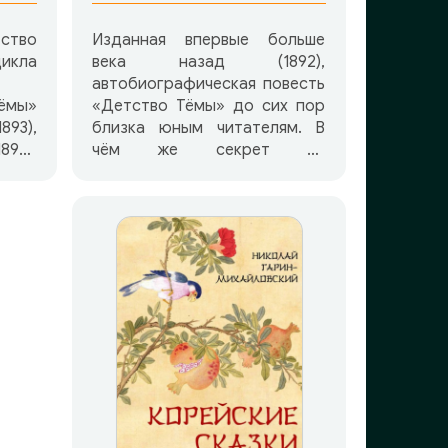
ство
Изданная впервые больше
икла
века назад (1892),
автобиографическая повесть
ёмы»
«Детство Тёмы» до сих пор
893),
близка юным читателям. В
5),
чём же секрет её
вано
популярности? Почему
если
современные дети с большим
рную
интересом следят за
олаю
приключениями главного
ну-
героя Тёмы, всей душой
сочувствуют его горестям и
волнениям, радуются пусть
втор
пока небольшим победам
йки и
юного гимназиста, мечтают
ет о
вместе с ним,
ых им
разочаровываются? Всё дело
 всю
в искренности и правдивости
пках,
этого произведения, в