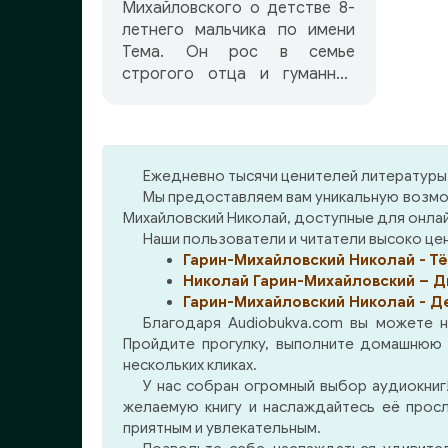
Михайловского о детстве 8-
летнего мальчика по имени
Тема. Он рос в семье
строгого отца и гуманной
матери, считавшей
рукоприкладство
неприемлемым в воспитании.
По мере взросления мальчик
Ежедневно тысячи ценителей литературы 
учится отвечать за свои
Мы предоставляем вам уникальную возмож
действия и поступать по
Михайловский Николай, доступные для онла
совести.
Наши пользователи и читатели высоко ценя
Гарин-Михайловский Николай - Тё
Николай Гарин-Михайловский – Д
Гарин-Михайловский Николай - Д
Благодаря Audiobukva.com вы можете н
Пройдите прогулку, выполните домашнюю р
нескольких кликах.
У нас собран огромный выбор аудиокниг!
желаемую книгу и наслаждайтесь её прос
приятным и увлекательным.