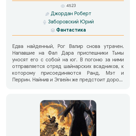
истории жанра. Роберту Джордану удалось
4523
создать масштабную вторичную реальность,
Джордан Роберт
основанную на мифологии как Запада, так и
Заборовский Юрий
Востока.
Фантастика
Едва найденный, Рог Валир снова утрачен.
Напавшие на Фал Дара приспешники Тьмы
уносят его с собой на юг. В погоню за ними
отправляется отряд шайнарских всадников, к
которому присоединяются Ранд, Мэт и
Перрин. Найнив и Эгвейн же предстоит дорога
в Белую Башню и обучение у Айз Седай, но еще
не известно, чей путь более опасен. А тем
временем все свидетельствует о том, что
главные потрясения для мира еще впереди.
Впервые за двадцать лет айильцев видят вне
пределов их пустыни, а на западе континента
высаживаются таинственные иноземцы, по
слухам — потомки воинов Артура Ястребиное