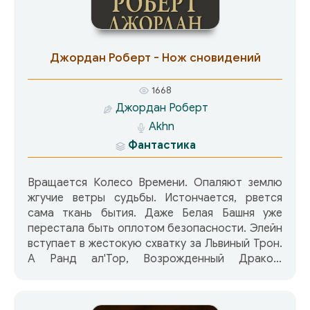
Джордан Роберт - Нож сновидений
1668
Джордан Роберт
Akhn
Фантастика
Вращается Колесо Времени. Опаляют землю
жгучие ветры судьбы. Истончается, рвется
сама ткань бытия. Даже Белая Башня уже
перестала быть оплотом безопасности. Элейн
вступает в жестокую схватку за Львиный Трон.
А Ранд ал'Тор, Возрожденный Дракон,
понимает: Последней Битвы уже не избежать.
Ему остается только готовиться к
судьбоносной схватке с Темным и его