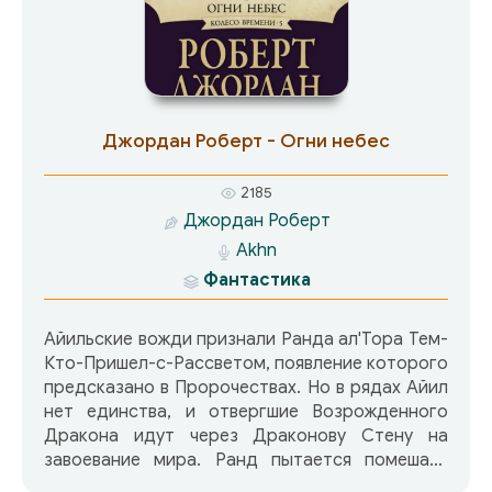
обретает знания о том, что случилось в
далеком прошлом. На руках его теперь —
знаки дракона. Айильские вожди
провозглашают его Тем-Кто-Пришел-с-
Рассветом…
Джордан Роберт - Огни небес
2185
Джордан Роберт
Akhn
Фантастика
Айильские вожди признали Ранда ал'Тора Тем-
Кто-Пришел-с-Рассветом, появление которого
предсказано в Пророчествах. Но в рядах Айил
нет единства, и отвергшие Возрожденного
Дракона идут через Драконову Стену на
завоевание мира. Ранд пытается помешать
вторжению, не зная, что Отрекшиеся готовят