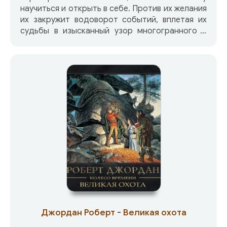
научиться и открыть в себе. Против их желания
их закружит водоворот событий, вплетая их
судьбы в изысканный узор многогранного и
прекрасного мира, созданного Робертом
Джорданом, мира, где все зависит от
очередного поворота Колеса Времени.
Жители небольшой деревни Эмондов Луг не
без основания считали, что приближающийся
праздник будет лучшим за многие годы. Но
надежды их не сбылись — в ночь перед ним на
деревню напал отряд троллоков, солдат
Тьмы, до сих пор считавшихся не более чем
мифом. Чтобы обезопасить своих родных и
друзей, трое юношей — Ранд, Мэт и Перрин —
вынуждены отправиться в далекий путь в
поисках убежища, ведь именно они и были
целью нападения. Но есть ли в этом мире
спокойное убежище для тех, на кого пал взгляд
самого Темного? «Око мира» — едва ли не
Джордан Роберт - Великая охота
самая внушительная фэнтезийная эпопея в