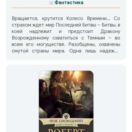
Фантастика
Вращается, крутится Колесо Времени… Со
страхом ждет мир Последней Битвы – Битвы, в
коей надлежит и предстоит Дракону
Возрожденному схватиться с Темным – во
всем его могуществе. Разобщены, охвачены
смутой страны мира. Одна лишь надежда
остается Ранду ал'Тору – любой ценой
объединить людей, готовых вступить в
кровавый междоусобный бой. И плывут, плывут
из-за океанского горизонта корабли потомков
тех, что сражались некогда еще за
легендарнейшего из королей – Артура
Ястребиное Крыло…