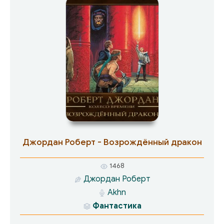
Приспешниками. Но сначала ему предстоит
еще одно нелегкое дело: необходимо
заключить мир со Шончан, чтобы не распылять
свои силы перед решающим боем… Над миром
собирается буря. И Ранд знает: ему и горстке
его друзей будет нелегко удержаться в ее
сердце.
Джордан Роберт - Возрождённый дракон
1468
Джордан Роберт
Akhn
Фантастика