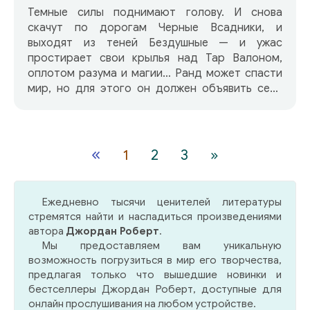
Темные силы поднимают голову. И снова
скачут по дорогам Черные Всадники, и
выходят из теней Бездушные — и ужас
простирает свои крылья над Тар Валоном,
оплотом разума и магии… Ранд может спасти
мир, но для этого он должен объявить себя
Возрожденным Драконом — и тем самым
вызвать на себя всю ненависть к этому имени,
которая накопилась в душах людей.
Калландор — Меч-Который-Не-Меч. Никто не
«
1
2
3
»
может прикоснуться к нему — но Пророчество
утверждает, что перед Последней Битвой с
силами Тьмы Возрожденный Дракон возьмет
Ежедневно тысячи ценителей литературы
Калландор, и это будет главным знаком того,
стремятся найти и насладиться произведениями
что Дракон воистину Возродился… Но хочет
автора
Джордан Роберт
.
ли Ранд брать на себя безмерную тяжесть
Мы предоставляем вам уникальную
этого подвига? И сможет ли он отказаться от
возможность погрузиться в мир его творчества,
своей великой миссии?
предлагая только что вышедшие новинки и
бестселлеры Джордан Роберт, доступные для
онлайн прослушивания на любом устройстве.