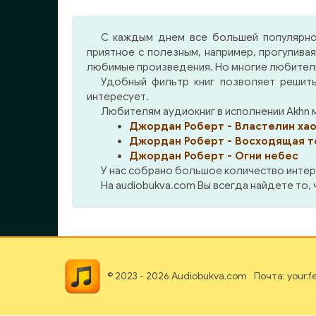
были брошены лучшие силы
изб
дендарийских наемников.
тол
С каждым днем все большей популярно
Майлза признают
суд
приятное с полезным, например, прогулива
непригодным к военной
Т
любимые произведения. Но многие любители 
службе, однако когда над
При
Удобный фильтр книг позволяет решить
Баррайяром нависает
ему
интересует.
чудовищная опасность,
нел
Любителям аудиокниг в исполнении Akhn 
бесстрашный адмирал
зак
Джордан Роберт - Властелин ха
Нейсмит вновь вступает в
что
Джордан Роберт - Восходящая т
игру. Трудно даже
сил
Джордан Роберт - Огни небес
вообразить, к чему может
бо
У нас собрано большое количество интер
привести разрушение чипа
соб
На audiobukva.com Вы всегда найдете то,
памяти, вживленного в мозг
зна
Саймона Иллиана, шефа
дру
Имперской безопасности.
удер
Форкосиган обязан
сражаться и победить.
© 2023 - 2026 Audiobukva.com
Почта: your.