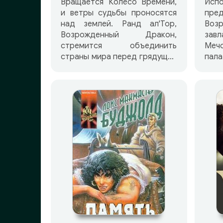
Вращается Колесо Времени,
Испо
и ветры судьбы проносятся
пре
над землей. Ранд ал'Тор,
Воз
Возрожденный Дракон,
зав
стремится объединить
Меч
страны мира перед грядущей
пал
Последней Битвой, когда
Др
Темный вырвется на волю из
надв
своего узилища. Слуги
плет
Темного, бессмертные
на 
Отрекшиеся, строят
Бела
коварные замыслы, готовят
тай
ничего не подозревающему
Ранд
человечеству ужасную
Ть
участь… Белая Башня в Тар
Бел
Валоне, где правит Амерлин
Тве
Элайда, решает, что Ранд
Воз
ал'Тор, Возрожденный
отп
Дракон, должен им
Пус
подчиниться, а иначе —
свящ
укрощен. Айз Седай,
нет