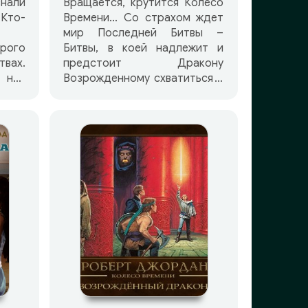
нали
Вращается, крутится Колесо
Кто-
Времени… Со страхом ждет
мир Последней Битвы –
ого
Битвы, в коей надлежит и
твах.
предстоит Дракону
нет
Возрожденному схватиться с
гшие
Темным – во всем его
кона
могуществе. Разобщены,
Стену
охвачены смутой страны
Ранд
мира. Одна лишь надежда
ать
остается Ранду ал'Тору –
 что
любой ценой объединить
 ему
людей, готовых вступить в
Айил
кровавый междоусобный бой.
ного
И плывут, плывут из-за
ющим
океанского горизонта
мир.
корабли потомков тех, что
 их у
сражались некогда еще за
 Его
легендарнейшего из королей
эйн,
– Артура Ястребиное
ов в
Крыло…