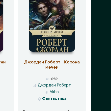
гни
Джордан Роберт - Корона
мечей
1989
Джордан Роберт
Akhn
Фантастика