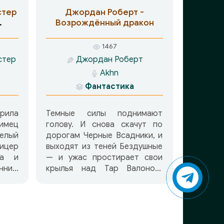
ейся
стер
Джордан Роберт -
ашне
Возрождённый дракон
Седай
ании…
1467
ходит
стер
Джордан Роберт
, но
Akhn
 что
него
Фантастика
 А в
ет в
рила
Темные силы поднимают
н из
мец
голову. И снова скачут по
оман
елый
дорогам Черные Всадники, и
дана
цер
выходят из теней Бездушные
ни»
ба и
— и ужас простирает свои
ьное
нник,
крылья над Тар Валоном,
анде
ора,
оплотом разума и магии…
ах и
с, и
Ранд может спасти мир, но
ихся
ного
для этого он должен
икой
йвен
объявить себя
тив
ти и
Возрожденным Драконом —