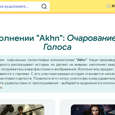
Ж
олнении "Akhn":
Очарование
Голоса
ниг, озвученных талантливым исполнителем
"Akhn"
. Наши произвед
росто рассказывает истории, он делает их живыми, наполняет ка
 погружаетесь в мир фантазии и воображения. Исполнитель придает п
месте с героями. С его участием каждая история становится непов
нтливого артиста. Позвольте его голосу унести вас в мир удивител
те удовольствие от прослушивания - выбирайте аудиокниги в исполн
om
.