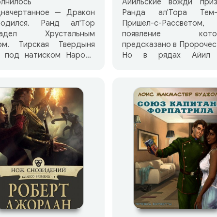
лнилось
Айильские вожди приз
дначертанное — Дракон
Ранда ал'Тора Тем-
родился. Ранд ал'Тор
Пришел-с-Рассветом,
ладел Хрустальным
появление котор
ом. Тирская Твердыня
предсказано в Пророчес
а под натиском Народа
Но в рядах Айил 
акона. Но Тень
единства, и отвер
инулась на мир и недруги
Возрожденного Дра
ут заговоры. Вырвались
идут через Драконову 
свободу Отрекшиеся,
на завоевание мира. 
я Башня преследует свои
пытается помеш
ные цели, охотятся за
вторжению, не зная,
ом Черные Айя и Гончие
Отрекшиеся готовят
мы, Мурддралы и
новую западню… Часть 
оплащники… Из Тирской
— отвергшие Возрожден
рдыни Ранд ал'Тор,
Дракона всесокруша
рожденный Дракон,
валом обрушились на 
равляется в Айильскую
Ранд ал'Тор настигает
тыню. В Руидине —
столицы Кайриэна.
енном городе, которого
друзья, Найнив и Ил
 на картах и тайну
вступают в Мире Сн