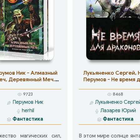
румов Ник - Алмазный
Лукьяненко Сергей, 
еч, Деревянный Меч.
Перумов - Не время 
Книга 1
драконов
9723
8468
Перумов Ник
Лукьяненко Серге
herhil
Лазарев Юрий
Фантастика
Фантастика
жество магических сил,
В этом мире солнце янт