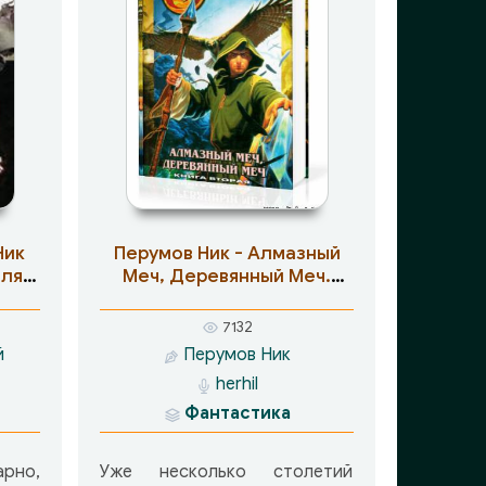
Ник
Перумов Ник - Алмазный
для
Меч, Деревянный Меч.
Книга 2
7132
й
Перумов Ник
herhil
Фантастика
арно,
Уже несколько столетий