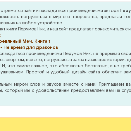
ические способности
предугадывая буд
аблены неведомыми
черного волшебника,
стремятся найти и насладиться произведениями автора
Перу
ами. Время не ждет:
ставленика тьмы, кото
ожность погрузиться в мир его творчества, предлагая то
рочества сулят новому
написано на роду — при
шивания на любом устройстве.
му мага скорый и
смерть Эвиалу. Сущест
т книги Перумов Ник, и наш сайт предлагает ознакомиться с н
шный конец. Но ни Фесс,
единственный спо
к
кто иной в Эвиале не
проверить достоверн
ревянный Меч. Книга 1
дывается, что, сами того
этого жуткого пророче
 - Не время для драконов
ведая, руку к этому
и Фесс соглашается на 
слаждаться произведениями Перумов Ник, не прерывая свои
ожили те, кому на роду
двигаясь дальше. За н
 спортом, всё это, погружаясь в захватывающие истории, дос
исано миры спасать —
пятам движется по
 И, что самое важное, это абсолютно бесплатно, и не треб
ой маг Клара Хюммель и
Святой Инквизиции, но в
лушиванием. Простой и удобный дизайн сайта облегчит ва
путники, заблудившиеся в
жива надежда на чудо.
льным миром слов и звуков вместе с нами! Приглашаем в
аутине троп
ры, который мы с удовольствием предоставляем вам на слух
еальности.