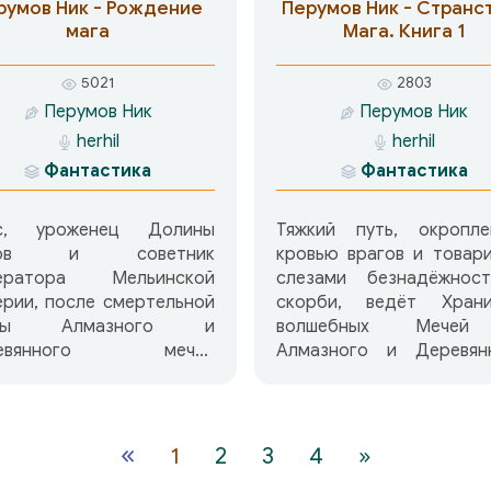
абощенного народа…
звездами российс
румов Ник - Рождение
Перумов Ник - Странс
 Сидри ведет крохотный
фантастики.
мага
Мага. Книга 1
яд в далекое подземное
тво, чтобы добыть некий
5021
2803
вний артефакт его
Перумов Ник
Перумов Ник
. И за всем этим
herhil
herhil
блюдают странные
лоногие пришельцы из
Фантастика
Фантастика
угого мира — их
твенная цель не ясна, но
с, уроженец Долины
Тяжкий путь, окропле
д ли она может быть
гов и советник
кровью врагов и товар
й уж благой.
ератора Мельинской
слезами безнадёжнос
рии, после смертельной
скорби, ведёт Храни
твы Алмазного и
волшебных Мече
ревянного мечей
Алмазного и Деревянн
зывается выброшен в
некроманта и волшеб
ал, один из миров
Фесса в Нарн, обита
рядоченного. Фессу все
Темных эльфов. Однако
ходится начинать с
жители волшебного лес
«
1
2
3
4
»
ла: его память искажена,
дают ему пристан