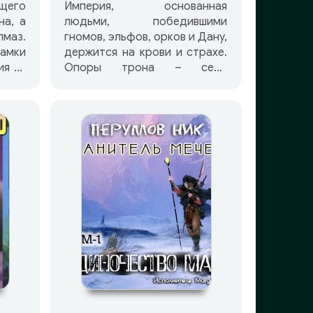
щего
Империя, основанная
на, а
людьми, победившими
лмаз.
гномов, эльфов, орков и Дану,
замки
держится на крови и страхе.
ия из
Опоры трона – семь
живут
Магических Орденов – имеют
и, и
неограниченную власть над
вует
душами и судьбами
обитателей страны и самого
извал
императора. Но близок день
и. В
мести, день начала великой
ах с
битвы, ибо пробудился уже в
ырех
глубине Друнгского Леса
ойти
священный меч Иммельсторн
Силой
и все ярче искрится
вое
Алмазный «брат» его
Драгнир, освещая тайные
» —
пещеры Подгорного
ан,
Племени. Второй том первой
вумя
книги цикла, действие