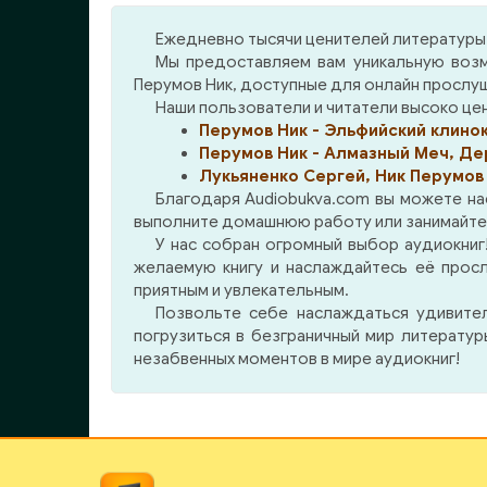
находится в замке всех
маг
Древних, и с его помощью
осл
Ежедневно тысячи ценителей литературы 
появляется на свет ученик
сил
Мы предоставляем вам уникальную возм
Хедина — Хаген. В
про
Перумов Ник, доступные для онлайн прослу
порследствии Хаген
до
Наши пользователи и читатели высоко ценя
становится могучим магом, и
стра
Перумов Ник - Эльфийский клино
оружием в руках Хедина. Им
ни 
Перумов Ник - Алмазный Меч, Де
удаётся освободить мага
дога
Лукьяненко Сергей, Ник Перумов
Ракота, некогда заточенного
не 
Благодаря Audiobukva.com вы можете на
Молодыми Богами, и вместе
прил
выполните домашнюю работу или занимайтесь
они бросают вызов правящей
нап
У нас собран огромный выбор аудиокниг!
семерке. И Хьёрвард
боев
желаемую книгу и наслаждайтесь её прос
становится ареной для битв
приятным и увлекательным.
ее с
Позвольте себе наслаждаться удивите
столь яростных и
п
погрузиться в безграничный мир литерату
масштабных, что они ставят
Межр
незабвенных моментов в мире аудиокниг!
под вопрос само
существование этого мира.
Алчущие Звёзды, Дети
Демогоргона, Лишённые Тел,
Страж Обетованного,
Желтые Скорпионы,