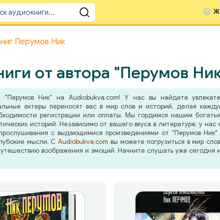
Ж
ниг Перумов Ник
иги от автора "Перумов Ник
 "Перумов Ник" на Audiobukva.com! У нас вы найдете увлекате
альные актеры переносят вас в мир слов и историй, делая кажд
бходимости регистрации или оплаты. Мы гордимся нашим богатым
ических историй. Независимо от вашего вкуса в литературе, у нас
прослушивания с выдающимися произведениями от "Перумов Ник" .
глубокие мысли. С
Audiobukva.com
вы можете погрузиться в мир сло
путешествию воображения и эмоций. Начните слушать уже сегодня 