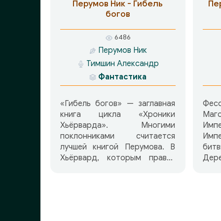
пор
Перумов Ник - Гибель
Пе
Гном
богов
отр
царс
6486
дре
Перумов Ник
собратьев
Тимшин Александр
на
коз
Фантастика
др
собс
«Гибель богов» — заглавная
Фес
вря
книга цикла «Хроники
Ма
тако
Хьёрварда». Многими
Имп
поклонниками считается
Импе
лучшей книгой Перумова. В
би
Хьёрвард, которым правят
Де
Молодые Боги, из
ока
тысячелетнего изгнания
Эви
возвращается маг Хедин. Он
Упо
здесь затем чтобы взять себе
при
ученика. Зерно судьбы
нача