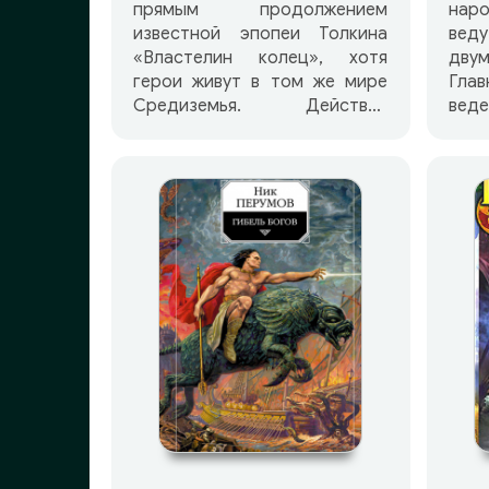
прямым продолжением
нар
известной эпопеи Толкина
вед
«Властелин колец», хотя
дву
герои живут в том же мире
Глав
Средиземья. Действие
вед
разворачивается спустя три
нео
века после падения Саурона,
себ
Черного Властелина. В
Алм
центре повествования —
мечи. Императо
приключения молодого
нач
хоббита, Фолко Брендибэка.
Ког
Вместе с друзьями-гномами
быт
он странствует по
пока
Средиземью, пытаясь
пос
разобраться в истоках
врем
тревог своего времени,
служ
отыскать средоточие Зла и
лесу
одолеть воспрянувшие
меч,
Темные Силы.
чьи 
за