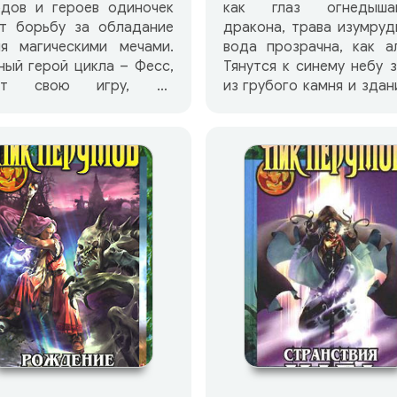
одов и героев одиночек
как глаз огнедыша
ут борьбу за обладание
дракона, трава изумруд
мя магическими мечами.
вода прозрачна, как а
ный герой цикла – Фесс,
Тянутся к синему небу 
ет свою игру, но
из грубого камня и здан
жиданно обнаруживает
стекла и бетона, здесь 
я в центре схватки за
гномы, эльфы и люд
азный и Деревянный
безраздельно власт
р Мельина
Магия… Но пробил роковой
инает войну с магами.
час, и срединный мир пр
да-то они приучили его
человека с изнанк
ь жестоким; теперь он
смертельных схватк
жет им, каково от этого
главными магами чет
традать. В то же самое
стихий он должен пр
я Агата из племени Дану,
посвящение, овладеть 
анка в цирке, находит в
и исполнить с
 магический Деревянный
предназначение… «Не время
 Иммельсторн. От того, в
для драконов
руки он попадет, будет
единственный ром
висеть судьба ее
написанный вместе д