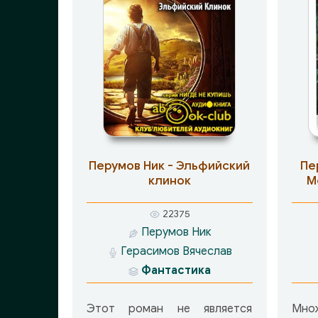
Перумов Ник - Эльфийский
Пе
клинок
М
22375
Перумов Ник
Герасимов Вячеслав
Фантастика
Этот роман не является
Мно