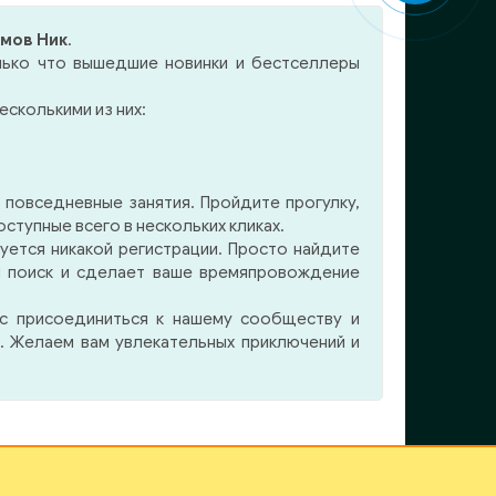
ущее
одиночеством.
 как
мов Ник
.
рому
лько что вышедшие новинки и бестселлеры
нести
вует
есколькими из них:
соб
ость
ства,
него,
 повседневные занятия. Пройдите прогулку,
им по
тупные всего в нескольких кликах.
гоня
уется никакой регистрации. Просто найдите
 душе
м поиск и сделает ваше времяпровождение
ас присоединиться к нашему сообществу и
. Желаем вам увлекательных приключений и