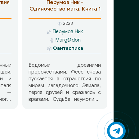
кой
которого происходит в Мире
твия
Перумов Ник -
Мельина. Множество
Одиночество мага. Книга 1
магических сил, народов и
героев одиночек ведут
2228
борьбу за обладание двумя
Перумов Ник
магическими мечами. Главный
Marg@don
герой цикла – Фесс, ведет
свою игру, но неожиданно
Фантастика
обнаруживает себя в центре
схватки за Алмазный и
нный
Ведомый древними
Деревянный мечи.
ищей,
пророчествами, Фесс снова
ти и
пускается в странствия по
теля
мирам загадочного Эвиала,
й —
теряя друзей и сражаясь с
ого,
врагами. Судьба неумолимо
ника
ведет его прямо в горнило
лище
великой битвы, способной
погубить мир. Мага ждут
а не
страшные испытания, одно из
ище,
которых – настоящая пытка