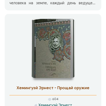
человека на земле, каждый день ведущего
борьбу за жизнь и вместе с тем стремящегося
сосуществовать в гармонии и согласии с
миром, осознающего себя не одиночкой, как
было в предыдущих произведениях писателя, а
частицей огромного и прекрасного мира.
Хемингуэй Эрнест - Прощай оружие
604
Хемингуэй Эрнест