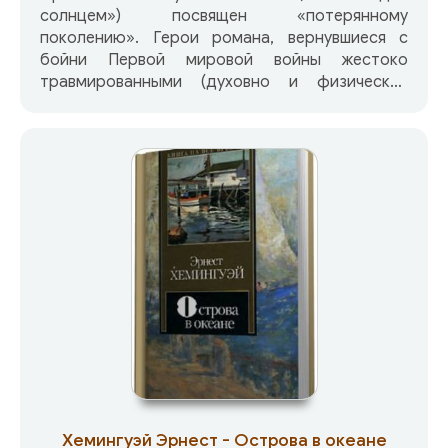
солнцем») посвящен «потерянному
поколению». Герои романа, вернувшиеся с
бойни Первой мировой войны жестоко
травмированными (духовно и физически),
стремятся уйти от тягостных воспоминаний,
все они, несчастные и неприкаянные каждый на
свой лад, ищут опоры в жизни и не находят ее.
Отсюда — лихорадочный темп их
существования, постоянная жажда новых
переживаний и голод по сердечному
человеческому общению. Но почувствовать
себя обновленными, полнокровно живыми они
могут лишь и те редкие минуты, которые
дарует им самозабвенная любовь и дружба,
общение с природой и фиеста.
Хемингуэй Эрнест - Острова в океане