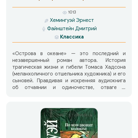
1013
Хемингуэй Эрнест
Файнштейн Дмитрий
Классика
«Острова в океане» — это последний и
незавершенный роман автора. История
трагическая жизни и гибели Томаса Хадсона
(меланхоличного отшельника художника) и его
сыновей. Правдивая и искренняя аудиокнига
об отчаянии и одиночестве, отваге с
самоотверженностью, поиске выходов из
тупика и нравственности.