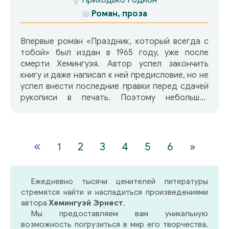
Роман, проза
Впервые роман «Праздник, который всегда с
тобой» был издан в 1965 году, уже после
смерти Хемингуэя. Автор успел закончить
книгу и даже написал к ней предисловие, но не
успел внести последние правки перед сдачей
рукописи в печать. Поэтому небольшие
редакционные правки были сделаны вдовой
писателя. Она же, по совету друзей, выбрала
название книги. Писатель жил в Париже, писал
в кафе романы, брал книги в книжной лавке
«
1
2
3
4
5
6
»
«Шекспир и компания», которая одновременно
была и библиотекой. Он дружил с Ф. Скотт
Фитцжеральдом и Эзра Паунд, беседовал о
Ежедневно тысячи ценителей литературы
книгах с Гертрудой Штайн, обедал с
стремятся найти и насладиться произведениями
Джеймсом Джойсом, пил коньяк с Ф. Мэддокс
автора
Хемингуэй Эрнест
.
Форд. Воспоминания о днях, проведенных в
Мы предоставляем вам уникальную
Париже — одна из лучших книг Хемингуэя.
возможность погрузиться в мир его творчества,