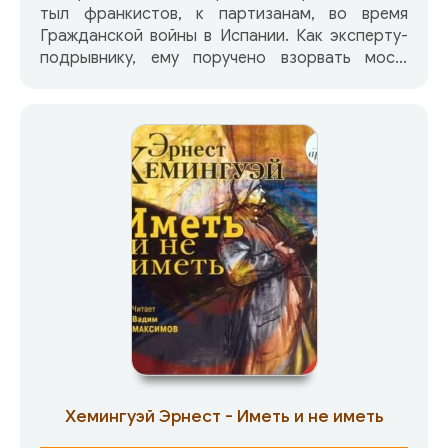
тыл франкистов, к партизанам, во время
Гражданской войны в Испании. Как эксперту-
подрывнику, ему поручено взорвать мост,
чтобы предотвратить подход франкистских
подкреплений при атаке на Сеговию.
Хемингуэй рассказывал, что, описывая Марию
в романе, представлял себе Ингрид Бергман,
которая спустя три года сыграла её в
одноимённом фильме.Прототипом главного
героя стал полковник Красной Армии Хаджи-
Умар Джиорович Мамсуров (полковник
Ксанти). Название романа восходит к
проповеди английского поэта и священника
XVII века Джона Донна, отрывок из которой
стал эпиграфом к роману
Хемингуэй Эрнест - Иметь и не иметь