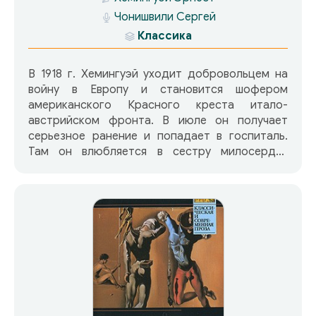
Чонишвили Сергей
Классика
В 1918 г. Хемингуэй уходит добровольцем на
войну в Европу и становится шофером
американского Красного креста итало-
австрийском фронта. В июле он получает
серьезное ранение и попадает в госпиталь.
Там он влюбляется в сестру милосердия
американку. Через 10 лет эта история любви и
военный опыт стали основой для написния
романа «Прощай, оружие», в котором пойдет
речь о трагической любви английской
медсестры и американского офицера. у этой
любви с первого взгляда не было будущего…
Это произведение не может оставить
равнодушными никого…