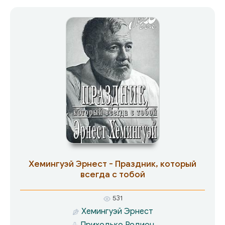
Хемингуэй Эрнест - Праздник, который
всегда с тобой
531
Хемингуэй Эрнест
Приходько Родион