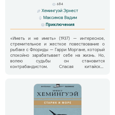
684
Хемингуэй Эрнест
Максимов Вадим
Приключения
«Иметь и не иметь» (1937) — интересное,
стремительное и жесткое повествование о
рыбаке c Флориды — Гарри Моргане, который
спокойно зарабатывает себе на жизнь. Но,
волею судьбы он становится
контрабандистом. Спасая китайских
нелегалов от верной смерти, он навлекает на
себя их ропот. Совершая обычный рейс с
грузом виски – лишается руки и лодки. Но нет
такого закона, чтобы человек голодал, и Гарри
снова берется перевезти нелегалов.
Пассажирами оказываются кубинцы,
ограбившие банк. Господи, думает Гарри,
чтобы помочь людям, они грабят и при этом