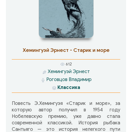
убивают таких же обычных людей. Все сошли с
ума. Гарри становится ясно, что кубинцы
после завершения перевозки его уберут.
Единственный выход — напасть первым.
Хемингуэй Эрнест - Старик и море
612
Хемингуэй Эрнест
Роговцов Владимир
Классика
Повесть Э.Хемингуэя «Старик и море», за
которую автор получил в 1954 году
Нобелевскую премию, уже давно стала
современной классикой. История рыбака
Сантьяго — это история нелегкого пути