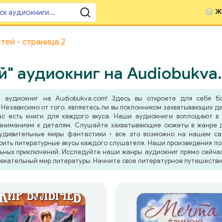
Ж
тей - страница 2
" аудиокниг на Audiobukva
"
аудиокниг на Audiobukva.com! Здесь вы откроете для себя бо
Независимо от того, являетесь ли вы поклонником захватывающих де
ас есть книги для каждого вкуса. Наши аудиокниги воплощают в
вниманием к деталям. Слушайте захватывающие сюжеты в жанре д
 удивительные миры фантастики - все это возможно на нашем са
рить литературные вкусы каждого слушателя. Наши произведения пом
льных приключений. Исследуйте наши жанры аудиокниг прямо сейчас 
лекательный мир литературы. Начните свое литературное путешестви