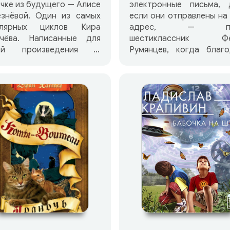
чке из будущего — Алисе
электронные письма, 
езнёвой. Один из самых
если они отправлены на
улярных циклов Кира
адрес, — по
ычёва. Написанные для
шестиклассник Фё
ей произведения о
Румянцев, когда благо
ыкновенных
своему любопытс
ключениях земной
отправился на роз
очки Алисы погружают
таинственной рукопи
теля в мир фантастики и
крюками. Он и предпол
зок. Необыкновенные
не мог, что в заброше
овища, настоящие
деревеньке на краю бо
мические пираты,
окажется в цен
нственные лилипуты,
головокружительных
ешествия во времени и
событий, примет участ
гое другое ждёт вас на
крестном ходе и увидит
аницах удивительных
сила человеческого д
торий, которые
обращенного к Богу, м
исходят с Алисой и её
побороть стихию огня. 
ьями.
за одно лето Фёдор ус
стать настоящим мужчи