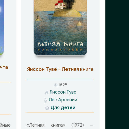
ечта
Янссон Туве - Летняя книга
1599
Янссон Туве
Лес Арсений
Для детей
йные
«Летняя книга» (1972) —