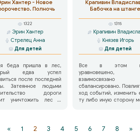
потому что узнает 
Эрин Хантер - Новое
Крапивин Владислав
верности,
ророчество. Полночь
Бабочка на штанг
самопожертвовани
крепкой дружбе. 
1322
1315
найденная рукоп
Эрин Хантер
Крапивин Владисл
приоткроет дверк
Стрелец Анна
Князев Игорь
удивительный 
древнерусских знаме
Для детей
Для детей
распевов, которые ещ
конца не расшифрованы.
ая беда пришла в лес,
Все в этом м
торый едва успел
уравновешено,
виться после последней
взаимосвязан
ны. Затеянное людьми
сбалансировано. Повлия
оительство дороги
ход событий, изменить 
зит уничтожить лес и
ту либо иную сторону 
губить всех его
малейший фактор. Под
ателей. Старые споры и
тому, как невесомая баб
ая вражда пролегли
севшая на штангу, под
ду племенами. Звездные
атлетом, может нару
«
1
2
3
4
5
6
7
8
»
дки избирают по одному
зыбкий баланс. Невид