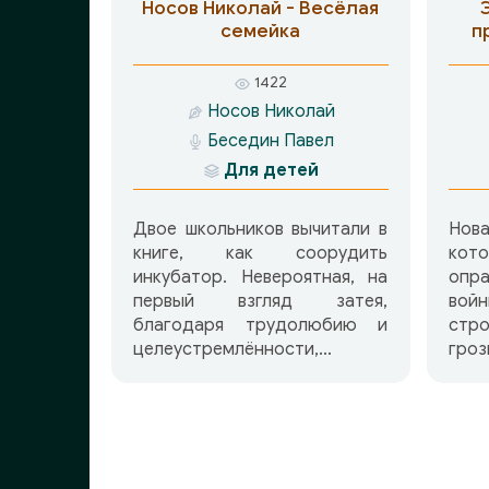
ожидает масса невероятных
Носов Николай - Весёлая
приключений…
семейка
п
1422
Носов Николай
Беседин Павел
Для детей
Двое школьников вычитали в
Нов
книге, как соорудить
ко
инкубатор. Невероятная, на
опра
первый взгляд затея,
вой
благодаря трудолюбию и
стр
целеустремлённости,
гро
удалась…
по
обит
нов
меж
пре