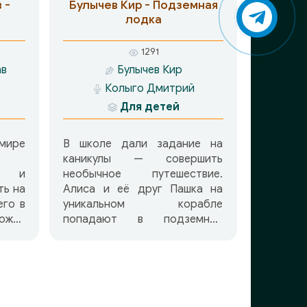
цену
 -
Булычев Кир - Подземная
е
лодка
ю и
Ну а
1291
ись
ав
Булычев Кир
у в
Колыго Дмитрий
мир
нных
Для детей
ё до
ире
В школе дали задание на
каникулы — совершить
о и
необычное путешествие.
ть на
Алиса и её друг Пашка на
его в
уникальном корабле
может
попадают в подземное
обно
королевство, которое
очка,
населяют странные
нятую
существа.
шить
имые