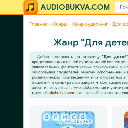
AUDIOBUKVA.COM
Главная
Жанры
Жанр аудиокниг - Для де
Жанр "Для детей
Добро пожаловать на страницу
"Для детей
представленных в нашей аудиокнижной коллекции. 
увлекательных фантастических приключений, у н
зачаровывая слушателей умелым исполнением и 
романтических произведениях или отправьтесь в
аудиокниг в самых разных жанрах, чтобы удовлетво
забот и погрузиться в мир воображения и удивите
минут.
Audiobukva.com
- ваш верный проводник в ув