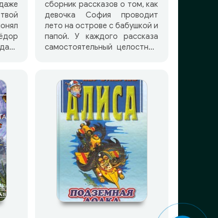
даже
сборник рассказов о том, как
 твой
девочка София проводит
нял
лето на острове с бабушкой и
дор
папой. У каждого рассказа
даря
самостоятельный целостный
тву
сюжет. Туве Янссон говорила
ыски
в последние годы своей
си с
жизни, что единственная ее
ожить
книга, в которой она уверена,
нной
что та хороша, — это «Летняя
лота
книга».
тре
ие в
, как
уха,
ожет
Всего
пеет
ной,