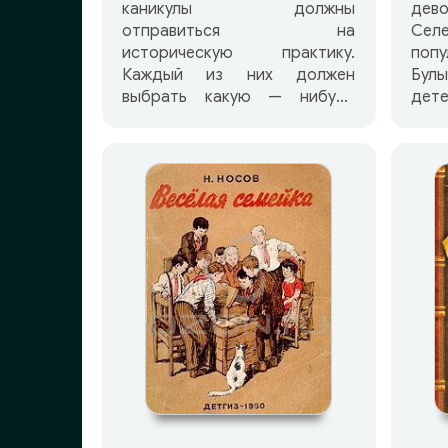
каникулы должны
дево
отправиться на
Сел
историческую практику.
поп
Каждый из них должен
Бул
выбрать какую — нибудь
дет
тайну прошлого и разгадать
необ
ее, а также снять об этом
при
фильм. Сестры Маша и
дев
Наташа Белые хотят узнать
чита
тайны Синей Бороды и
ска
Железной Маски, Алиса
чуд
Селезнева — Вавилонской
кос
башни и Клеопатры. Аркаша
вои
Сапожков хочет выяснить,
пут
почему вымерли динозавры.
мно
А главный герой этой повести
стр
Пашка Гераскин не прочь
ис
прошвырнуться к
про
троглодитам. Его, как и
друз
остальных однакласников,