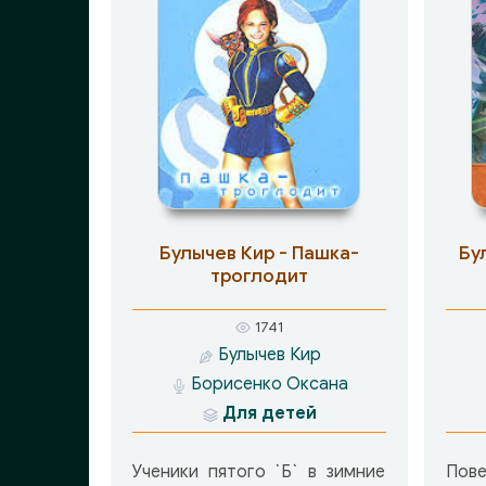
Булычев Кир - Пашка-
Бу
троглодит
1741
Булычев Кир
Борисенко Оксана
Для детей
Ученики пятого `Б` в зимние
Пов